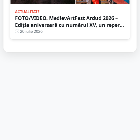
ACTUALITATE
FOTO/VIDEO. MedievArtFest Ardud 2026 –
Ediția aniversară cu numărul XV, un reper
al vieții culturale din județul Satu Mare
20 iulie 2026