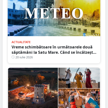
ACTUALITATE
Vreme schimbătoare în următoarele două
săptămâni la Satu Mare. Când se încălzește,
din nou, vremea
20 iulie 2026