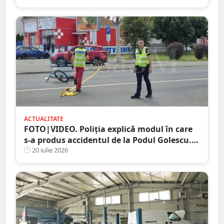
duba s-a răsturnat
ACTUALITATE
FOTO|VIDEO. Poliția explică modul în care
s-a produs accidentul de la Podul Golescu.
Biciclist lovit de o mașină
20 iulie 2026