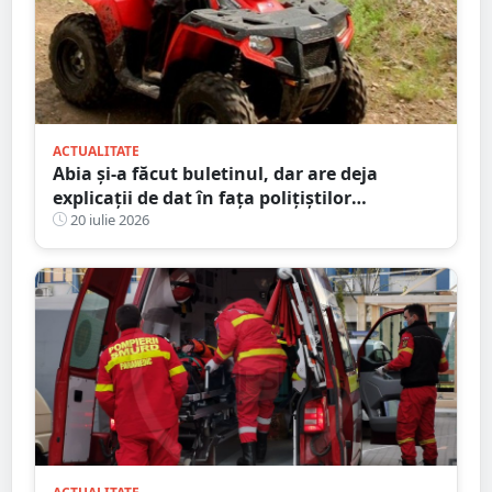
ACTUALITATE
Abia și-a făcut buletinul, dar are deja
explicații de dat în fața polițiștilor
sătmăreni. Totul după o ”aventură” cu ATV-
20 iulie 2026
ul pe străzile din sat