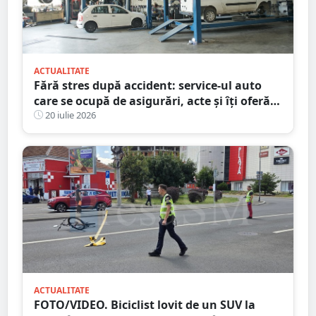
ACTUALITATE
Fără stres după accident: service-ul auto
care se ocupă de asigurări, acte și îți oferă
mașină la schimb
20 iulie 2026
ACTUALITATE
FOTO/VIDEO. Biciclist lovit de un SUV la