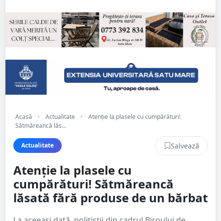
Acasă
•
Actualitate
•
Atenție la plasele cu cumpărături!
Sătmăreancă lăs...
Salvează
Actualitate
Atenție la plasele cu
cumpărături! Sătmăreancă
lăsată fără produse de un bărbat
La aceeași dată, polițiștii din cadrul Biroului de