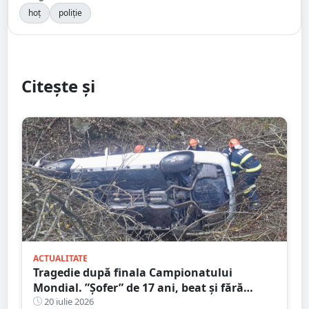
hoț
poliție
Citește și
ACTUALITATE
Tragedie după finala Campionatului
Mondial. ”Șofer” de 17 ani, beat și fără
permis! Un adolescent de 17 ani a murit,
20 iulie 2026