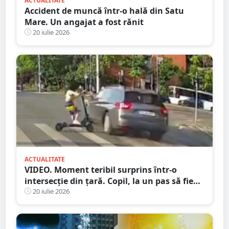
ACTUALITATE
Accident de muncă într-o hală din Satu
Mare. Un angajat a fost rănit
20 iulie 2026
ACTUALITATE
VIDEO. Moment teribil surprins într-o
intersecție din țară. Copil, la un pas să fie
spulberat de mașină
20 iulie 2026