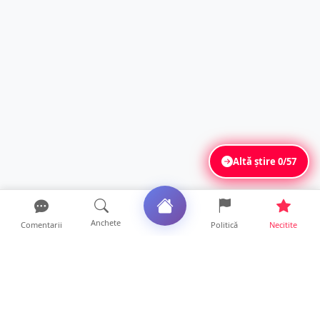
Altă știre
0/57
Anchete
Comentarii
Politică
Necitite
Ultimele articole
FOTO. Nebunie de arome în centrul