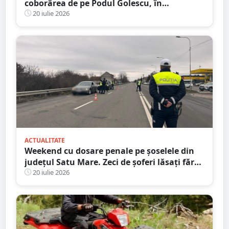
coborârea de pe Podul Golescu, în
municipiul Satu Mare. Șoferul: ”Pur și
20 iulie 2026
simplu nu l-am văzut”
ACTUALITATE
Weekend cu dosare penale pe șoselele din
județul Satu Mare. Zeci de șoferi lăsați fără
permise
20 iulie 2026