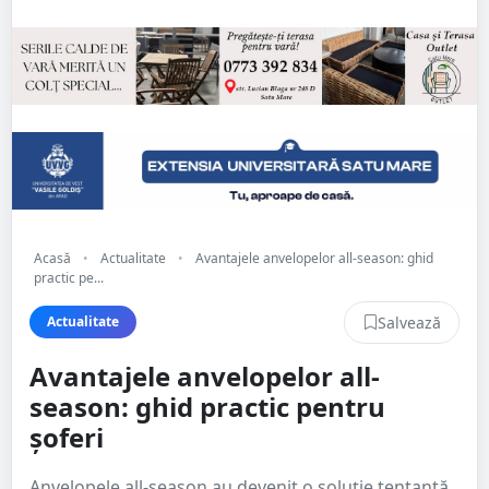
Acasă
•
Actualitate
•
Avantajele anvelopelor all-season: ghid
practic pe...
Salvează
Actualitate
Avantajele anvelopelor all-
season: ghid practic pentru
șoferi
Anvelopele all-season au devenit o soluție tentantă