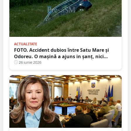
ACTUALITATE
FOTO. Accident dubios între Satu Mare și
Odoreu. O mașină a ajuns in șanț, nici
urmă de sofer
26 iunie 2026