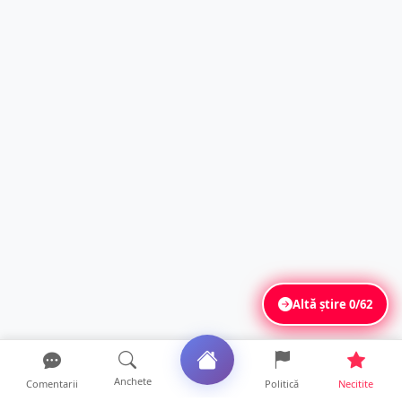
Altă știre
0/62
Anchete
Comentarii
Politică
Necitite