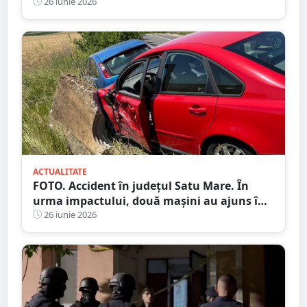
destructurarea unei rețele de contrabandă
26 iunie 2026
ACTUALITATE
FOTO. Accident în județul Satu Mare. În
urma impactului, două mașini au ajuns în
șanț
26 iunie 2026