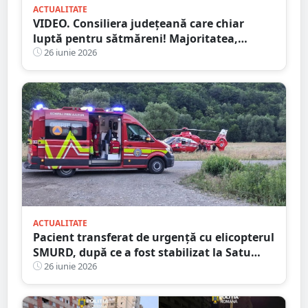
ACTUALITATE
VIDEO. Consiliera județeană care chiar
luptă pentru sătmăreni! Majoritatea,
”acontată” să doarmă-n scaun
26 iunie 2026
ACTUALITATE
Pacient transferat de urgență cu elicopterul
SMURD, după ce a fost stabilizat la Satu
Mare
26 iunie 2026