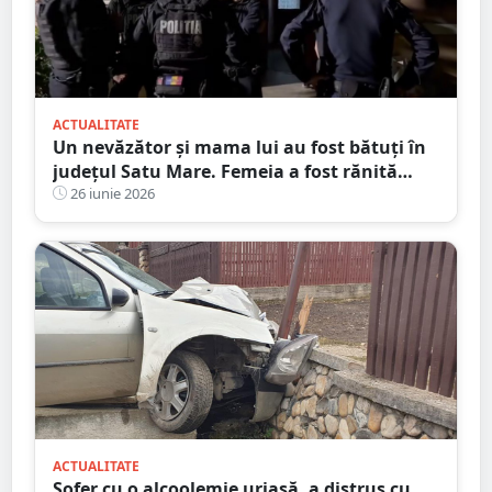
ACTUALITATE
Un nevăzător și mama lui au fost bătuți în
județul Satu Mare. Femeia a fost rănită
grav
26 iunie 2026
ACTUALITATE
Șofer cu o alcoolemie uriașă, a distrus cu