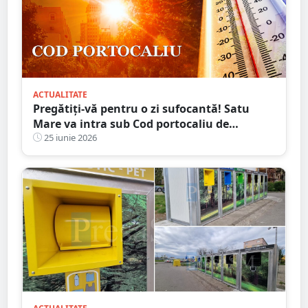
ACTUALITATE
Pregătiți-vă pentru o zi sufocantă! Satu
Mare va intra sub Cod portocaliu de
caniculă. Avertizarea meteorologilor
25 iunie 2026