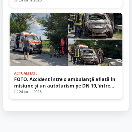
penal
ACTUALITATE
FOTO. Accident între o ambulanță aflată în
misiune și un autoturism pe DN 19, între
Carei și Petrești
24 iunie 2026