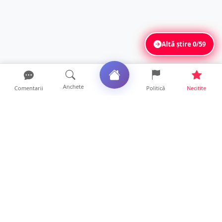
Altă știre
0/59
Anchete
Comentarii
Politică
Necitite
Ultimele articole
ANCHETĂ. Acuzații explozive la DGASPC
Satu Mare! Salarii uri...
18 ore • Anchete
FOTO/VIDEO. Accident cumplit! Impact
frontal între un TIR și...
16 ore • Locale