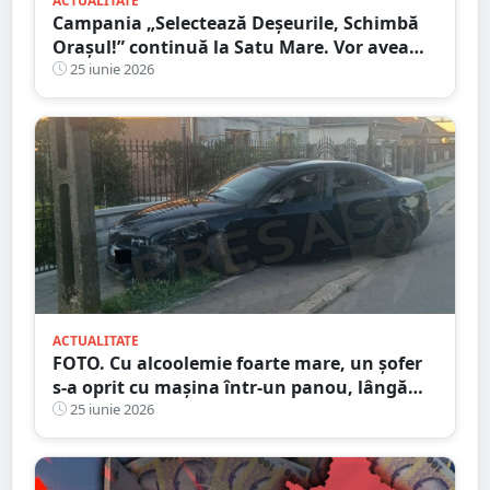
ACTUALITATE
Campania „Selectează Deșeurile, Schimbă
Orașul!” continuă la Satu Mare. Vor avea
loc controale și verificări în tot municipiul
25 iunie 2026
ACTUALITATE
FOTO. Cu alcoolemie foarte mare, un șofer
s-a oprit cu mașina într-un panou, lângă
ștrandul din Carei
25 iunie 2026