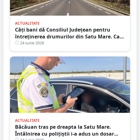
ACTUALITATE
Câți bani dă Consiliul Județean pentru
întreținerea drumurilor din Satu Mare. Care
sunt firmele câștigătoare
24 iunie 2026
ACTUALITATE
Băcăuan tras pe dreapta la Satu Mare.
Întâlnirea cu polițiștii i-a adus un dosar
24 iunie 2026