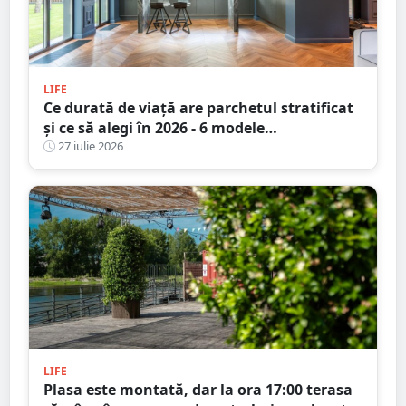
LIFE
Ce durată de viață are parchetul stratificat
și ce să alegi în 2026 - 6 modele
recomandate pentru un design durabil
27 iulie 2026
LIFE
Plasa este montată, dar la ora 17:00 terasa