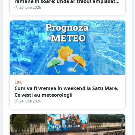
rămâne în soare: unde ar trebui amplasată,
de fapt?
26 iulie 2026
LIFE
Cum va fi vremea în weekend la Satu Mare.
Ce vești au meteorologii
24 iulie 2026