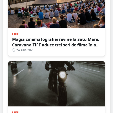
LIFE
Magia cinematografiei revine la Satu Mare.
Caravana TIFF aduce trei seri de filme în aer
liber pe malul Someșului
24 iulie 2026
LIFE