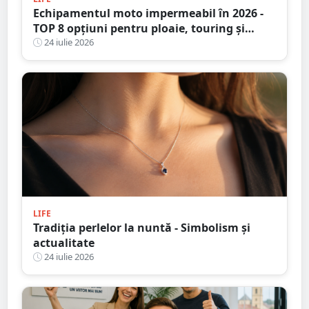
Echipamentul moto impermeabil în 2026 -
TOP 8 opțiuni pentru ploaie, touring și
adventure
24 iulie 2026
LIFE
Tradiția perlelor la nuntă - Simbolism și
actualitate
24 iulie 2026