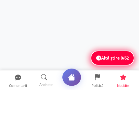
Altă știre
0/62
Anchete
Comentarii
Politică
Necitite
Ultimele articole
Mamă de doar 36 de ani, măcinată de
cancer. Doi copii luptă ...
21 ore • Locale