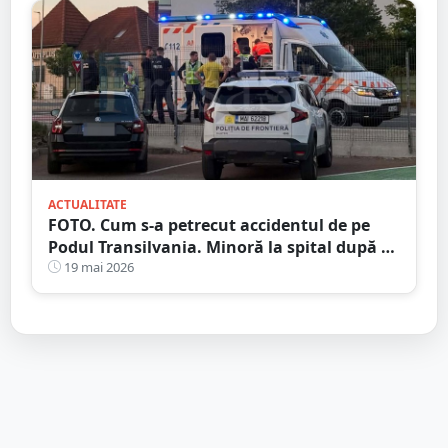
ACTUALITATE
FOTO. Cum s-a petrecut accidentul de pe
Podul Transilvania. Minoră la spital după ce
a fost lovită pe trecere
19 mai 2026