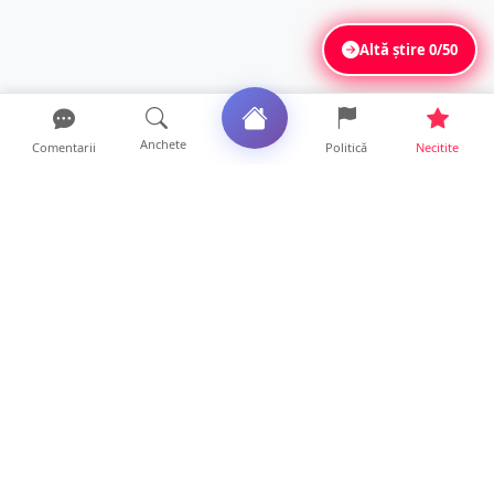
Altă știre
0/50
Anchete
Comentarii
Politică
Necitite
Ultimele articole
Unde te poți angaja după absolvirea Școlii
Postliceale „Henr...
12 ore • Locale
VIDEO. După „aventurile” cu bolizii pe plajă,
turiștii român...
10 ore • Locale
Vin furtunile la Satu Mare. Se anunță vijelii