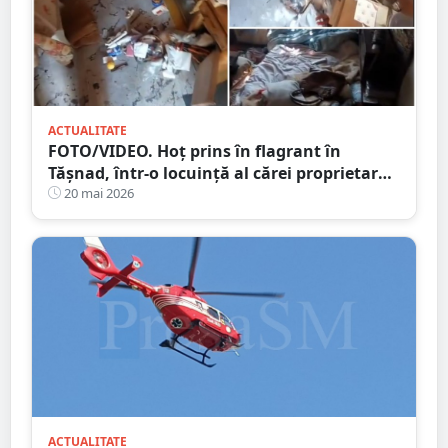
ACTUALITATE
FOTO/VIDEO. Hoț prins în flagrant în
Tășnad, într-o locuință al cărei proprietar
este plecat din țară
20 mai 2026
ACTUALITATE