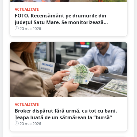
ACTUALITATE
FOTO. Recensământ pe drumurile din
județul Satu Mare. Se monitorizează
traficul rutier
20 mai 2026
ACTUALITATE
Broker dispărut fără urmă, cu tot cu bani.
Țeapa luată de un sătmărean la ”bursă”
20 mai 2026