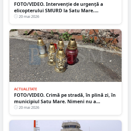
FOTO/VIDEO. Intervenție de urgență a
elicopterului SMURD la Satu Mare.
Persoană în stare critică
20 mai 2026
ACTUALITATE
FOTO/VIDEO. Crimă pe stradă, în plină zi, în
municipiul Satu Mare. Nimeni nu a
intervenit, Poliția a dat o simplă amendă!
20 mai 2026