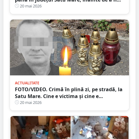
prinsă de polițiști
20 mai 2026
ACTUALITATE
FOTO/VIDEO. Crimă în plină zi, pe stradă, la
Satu Mare. Cine e victima și cine e
criminalul
20 mai 2026