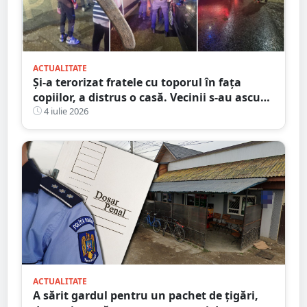
ACTUALITATE
Și-a terorizat fratele cu toporul în fața
copiilor, a distrus o casă. Vecinii s-au ascuns
de frică
4 iulie 2026
ACTUALITATE
A sărit gardul pentru un pachet de țigări,