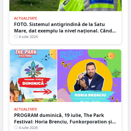
ACTUALITATE
FOTO. Sistemul antigrindină de la Satu
Mare, dat exemplu la nivel național. Când
ar putea fi dat în folosință
4 iulie 2026
ACTUALITATE
PROGRAM duminică, 19 iulie, The Park
Festival: Horia Brenciu, Funkorporation și
Neoton Família, dar și zeci de activități
4 iulie 2026