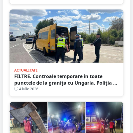
pentru toate vârstele
ACTUALITATE
FILTRE. Controale temporare în toate
punctele de la granița cu Ungaria. Poliția de
Frontieră, Poliția și Jandarmeria
4 iulie 2026