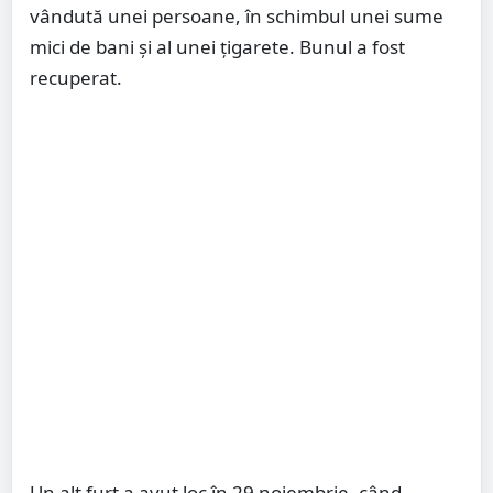
vândută unei persoane, în schimbul unei sume
mici de bani și al unei țigarete. Bunul a fost
recuperat.
Un alt furt a avut loc în 29 noiembrie, când