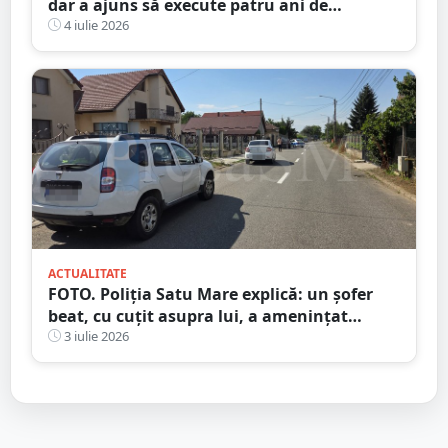
dar a ajuns să execute patru ani de
închisoare
4 iulie 2026
ACTUALITATE
FOTO. Poliția Satu Mare explică: un șofer
beat, cu cuțit asupra lui, a amenințat
polițiștii. Trupele speciale l-au imobilizat
3 iulie 2026