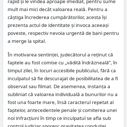
rapid și le vindea aproape imediat, pentru sume
mult mai mici decât valoarea reală. Pentru a
câștiga încrederea cumpărătorilor, acesta își
prezenta actul de identitate și invoca aceeași
poveste, respectiv nevoia urgentă de bani pentru
a merge la spital.
În motivarea sentinței, judecătorul a reținut că
faptele au fost comise cu „vădită îndrăzneală”, în
timpul zilei, în locuri accesibile publicului, fără ca
inculpatul să fie descurajat de posibilitatea de a fi
observat sau filmat. De asemenea, instanța a
subliniat că valoarea individuală a bunurilor nu a
fost una foarte mare, însă caracterul repetat al
faptelor, antecedentele penale și comiterea unei
noi infracțiuni în timp ce inculpatul se afla sub
control judiciar sporesc gravitatea conduitei.