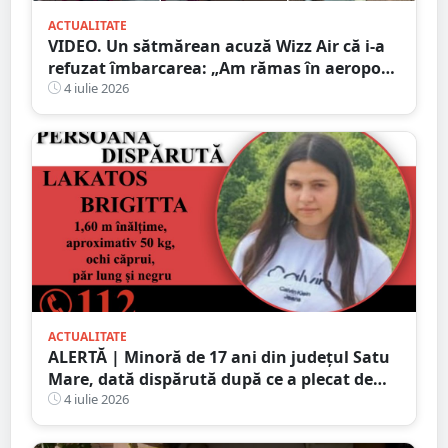
ACTUALITATE
VIDEO. Un sătmărean acuză Wizz Air că i-a
refuzat îmbarcarea: „Am rămas în aeroport
cu băiețelul nostru de 2 ani”
4 iulie 2026
ACTUALITATE
ALERTĂ | Minoră de 17 ani din județul Satu
Mare, dată dispărută după ce a plecat de
acasă în toiul nopții. Poliția cere ajutorul
4 iulie 2026
populației