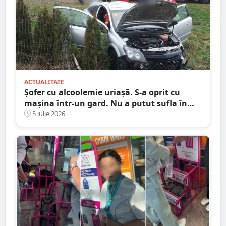
ACTUALITATE
Șofer cu alcoolemie uriașă. S-a oprit cu
mașina într-un gard. Nu a putut sufla în
etilotest de beat ce a fost
5 iulie 2026