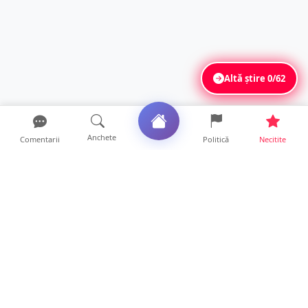
Altă știre
0/62
Anchete
Comentarii
Politică
Necitite
Ultimele articole
Mamă de doar 36 de ani, măcinată de
cancer. Doi copii luptă ...
21 ore • Locale
Un sătmărean acuză un centru medical că i-
a anulat consultaț...