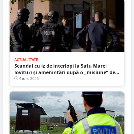
ACTUALITATE
Scandal cu iz de interlopi la Satu Mare:
lovituri și amenințări după o „misiune” de
recuperare a iubitei
4 iulie 2026