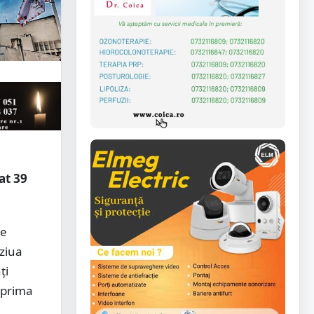
at 39
ne
 ziua
ți
ă prima