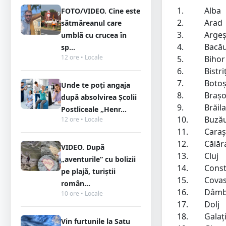
1.
Alba
FOTO/VIDEO. Cine este
2.
Arad
sătmăreanul care
3.
Arge
umblă cu crucea în
4.
Bacă
sp...
12 ore • Locale
5.
Bihor
6.
Bistr
7.
Botoș
Unde te poți angaja
8.
Braș
după absolvirea Școlii
9.
Brăila
Postliceale „Henr...
10.
Buză
12 ore • Locale
11.
Caraș
12.
Călăr
VIDEO. După
13.
Cluj
„aventurile” cu bolizii
14.
Cons
pe plajă, turiștii
15.
Cova
român...
16.
Dâmb
10 ore • Locale
17.
Dolj
18.
Galaț
Vin furtunile la Satu