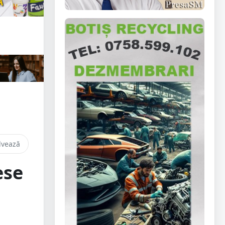
lvează
ese