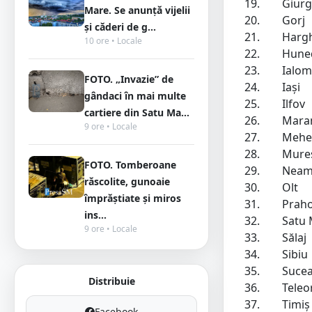
19.
Giurg
Mare. Se anunță vijelii
20.
Gorj
și căderi de g...
21.
Hargh
10 ore • Locale
22.
Hune
23.
Ialom
FOTO. „Invazie” de
24.
Iași
gândaci în mai multe
25.
Ilfov
cartiere din Satu Ma...
26.
Mara
9 ore • Locale
27.
Mehed
28.
Mure
FOTO. Tomberoane
29.
Neam
răscolite, gunoaie
30.
Olt
împrăștiate și miros
31.
Prah
ins...
32.
Satu
9 ore • Locale
33.
Sălaj
34.
Sibiu
35.
Suce
Distribuie
36.
Tele
37.
Timiș
Facebook