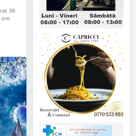
trat 39
 ore