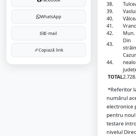
38.
Tulce
39.
Vaslu
WhatsApp
40.
Vâlce
41.
Vran
42.
Mun. 
E-mail
Din
43.
străi
Copiază link
Cazur
44.
nealo
județ
TOTAL
2.728
*Referitor 
numărul ace
electronice 
pentru noul 
testare intr
nivelul Dire