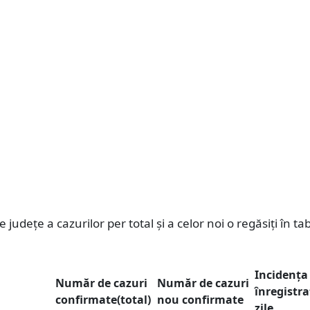
e județe a cazurilor per total și a celor noi o regăsiți în ta
Incidenț
Număr de cazuri
Număr de cazuri
înregistra
confirmate(total)
nou confirmate
zile