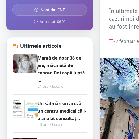
Vânt din ENE
În ultimele
cazuri noi 
Actualizat: 06:00
au fost înr
27 februari
Ultimele articole
Mamă de doar 36 de
ani, măcinată de
cancer. Doi copii luptă
...
21 ore • Locale
Un sătmărean acuză
un centru medical că i-
a anulat consultaț...
20 ore • Locale