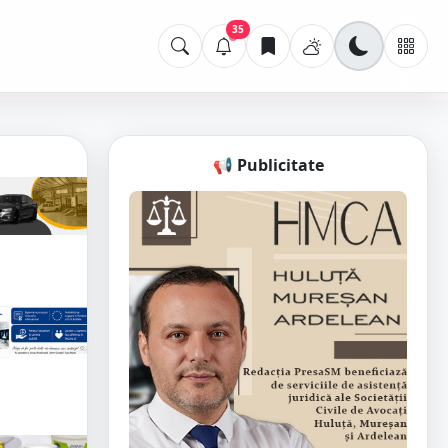
35
📢 Publicitate