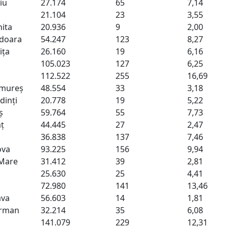
iu
27.174
65
7,14
21.104
23
3,55
ita
20.936
9
2,00
doara
54.247
123
8,27
ița
26.160
19
6,16
105.023
127
6,25
112.522
255
16,69
mureș
48.554
33
3,18
inți
20.778
19
5,22
ș
59.764
55
7,73
ț
44.445
27
2,47
36.838
137
7,46
ova
93.225
156
9,94
 Mare
31.412
39
2,81
25.630
25
4,41
72.980
141
13,46
ava
56.603
14
1,81
orman
32.214
35
6,08
141.079
229
12,31