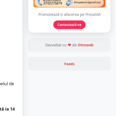
Promovează-ți afacerea pe PresaSM
Contactează-ne
Dezvoltat cu
❤
de
Ottoweb
Feeds
belul de
a
tă la 14