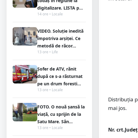
codaș în regiune la
digitalizare. LISTA p...
14 ore • Locale
VIDEO. Soluție inedită
împotriva arșiței. Ce
metodă de răcor...
13 ore • Life
Șofer de ATV, rănit
după ce s-a răsturnat
pe un drum foresti...
13 ore • Locale
Distribuția p
FOTO. O nouă șansă la
mai jos.
viață, cu sprijin de la
Satu Mare. Sân...
13 ore • Locale
Nr. crt.
Județ