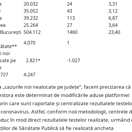
a
20.032
24
3,31
i
35.052
43
3,12
a
39.232
113
6,87
cea
25.264
27
3,64
București
504.112
1460
23,40
4.070
1
nătate**
i noi
cate pe
2.821*
-1.027
e
.727
4.247
la „cazurile noi nealocate pe județe”, facem precizarea că
stora este determinat de modificările aduse platformei
prin care sunt raportate și centralizate rezultatele testelo
coronavirus. Astfel, conform noii metodologii, centrele 
oduc în mod direct rezultatele testelor realizate, urmând 
cțiilor de Sănătate Publică să fie realizată ancheta