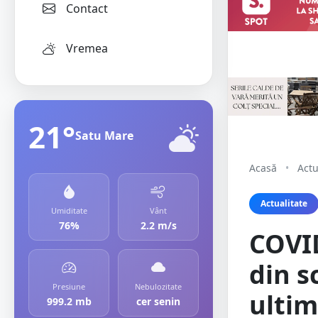
Contact
Vremea
21°
Satu Mare
Acasă
•
Actu
Actualitate
Umiditate
Vânt
76%
2.2 m/s
COVID
din s
Presiune
Nebulozitate
ultim
999.2 mb
cer senin