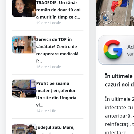
TRAGEDIE. Un tânăr
român de doar 19 ani
a murit în timp ce c...
19 ore • Locale
Servicii de TOP în
sănătate! Centru de
recuperare medicală
P...
16 ore • Locale
În ultimele 
Profit pe seama
cazuri noi 
neatenției șoferilor.
Un site din Ungaria
În ultimele 
vi...
infectate cu
14 ore • Life
anterioară. 
reinfectați,
Județul Satu Mare,
infectare.