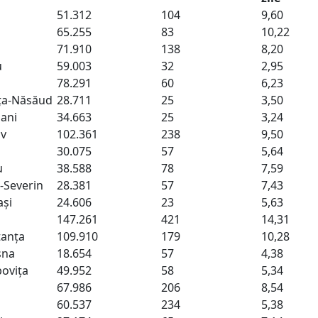
51.312
104
9,60
65.255
83
10,22
ș
71.910
138
8,20
u
59.003
32
2,95
78.291
60
6,23
ița-Năsăud
28.711
25
3,50
ani
34.663
25
3,24
ov
102.361
238
9,50
30.075
57
5,64
u
38.588
78
7,59
-Severin
28.381
57
7,43
ași
24.606
23
5,63
147.261
421
14,31
tanța
109.910
179
10,28
sna
18.654
57
4,38
ovița
49.952
58
5,34
67.986
206
8,54
i
60.537
234
5,38