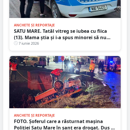
ANCHETE ȘI REPORTAJE
SATU MARE. Tatăl vitreg se iubea cu fiica
(13). Mama știa și i-a spus minorei să nu
spună la nimeni
7 iunie 2026
ANCHETE ȘI REPORTAJE
FOTO. Șoferul care a răsturnat mașina
Poliției Satu Mare în șanț era drogat. Dus în