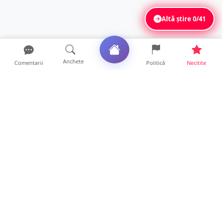
Altă știre
0/41
Anchete
Comentarii
Politică
Necitite
Ultimele articole
ANCHETĂ. Acuzații explozive la DGASPC
Satu Mare! Salarii uri...
18 ore • Anchete
FOTO/VIDEO. Accident cumplit! Impact
frontal între un TIR și...
16 ore • Locale
FOTO. Nebunie de arome în centrul