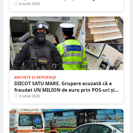
4 iunie 2026
fața judecătorilor
ANCHETE ȘI REPORTAJE
DIICOT SATU MARE. Grupare acuzată că a
fraudat UN MILION de euro prin POS-uri și
carduri compromise
3 iunie 2026