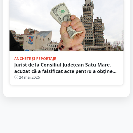
ANCHETE ȘI REPORTAJE
Jurist de la Consiliul Județean Satu Mare,
acuzat că a falsificat acte pentru a obține
un apartament din Satu Mare. Motivul
24 mai 2026
pentru care a încetat procesul