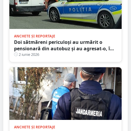
ANCHETE ȘI REPORTAJE
Doi sătmăreni periculoși au urmărit o
pensionară din autobuz și au agresat-o, în
municipiul Satu Mare
2 iunie 2026
ANCHETE ȘI REPORTAJE