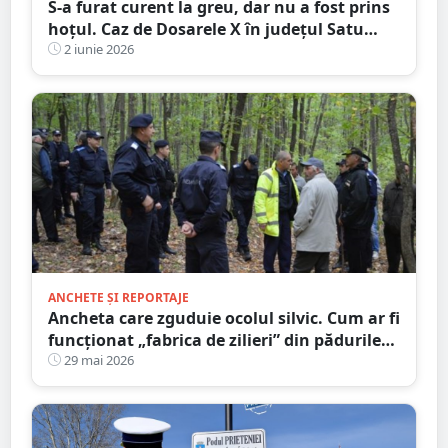
S-a furat curent la greu, dar nu a fost prins
hoțul. Caz de Dosarele X în județul Satu
Mare
2 iunie 2026
ANCHETE ȘI REPORTAJE
Ancheta care zguduie ocolul silvic. Cum ar fi
funcționat „fabrica de zilieri” din pădurile
Sătmarului
29 mai 2026