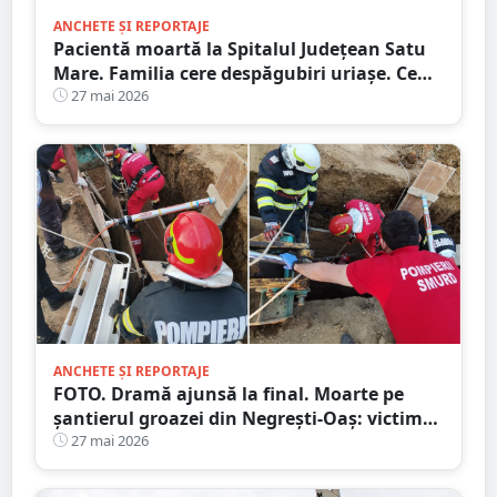
ANCHETE ȘI REPORTAJE
Pacientă moartă la Spitalul Județean Satu
Mare. Familia cere despăgubiri uriașe. Ce
spun procurorii
27 mai 2026
ANCHETE ȘI REPORTAJE
FOTO. Dramă ajunsă la final. Moarte pe
șantierul groazei din Negrești-Oaș: victima
lucra ilegal, iar malurile nu erau
27 mai 2026
consolidate