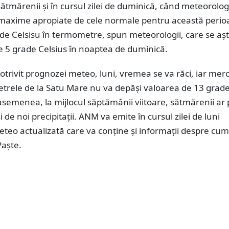
ătmărenii și în cursul zilei de duminică, când meteorologi
 maxime apropiate de cele normale pentru această perio
ade Celsisu în termometre, spun meteorologii, care se aș
e 5 grade Celsius în noaptea de duminică.
otrivit prognozei meteo, luni, vremea se va răci, iar mer
trele de la Satu Mare nu va depăși valoarea de 13 grad
asemenea, la mijlocul săptămânii viitoare, sătmărenii ar
 de noi precipitații. ANM va emite în cursul zilei de luni
eo actualizată care va conține și informații despre cum 
aște.