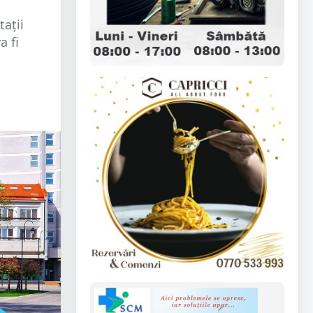
ații
a fi
.