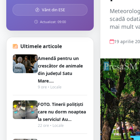
Vânt din ESE
Meteorologi
scadă odată
Actualizat: 09:00
mai mult va
19 aprilie 2
Ultimele articole
Amendă pentru un
crescător de animale
din județul Satu
Mare....
9 ore • Locale
FOTO. Tinerii polițiști
care nu dorm noaptea
la serviciu! Au...
22 ore • Locale