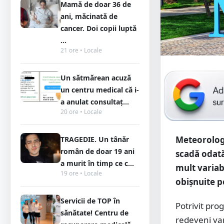
Mamă de doar 36 de
ani, măcinată de
cancer. Doi copii luptă
...
21 ore • Locale
Un sătmărean acuză
un centru medical că i-
a anulat consultaț...
20 ore • Locale
Meteorologi
TRAGEDIE. Un tânăr
român de doar 19 ani
scadă odată
a murit în timp ce c...
mult variab
19 ore • Locale
obișnuite p
Servicii de TOP în
Potrivit pro
sănătate! Centru de
redeveni var