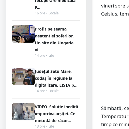
recuperare medicală
vineri spre
P...
Celsius, tem
16 ore • Locale
Profit pe seama
neatenției șoferilor.
Un site din Ungaria
vi...
14 ore • Life
Județul Satu Mare,
codaș în regiune la
digitalizare. LISTA p...
14 ore • Locale
VIDEO. Soluție inedită
Sâmbătă, cer
împotriva arșiței. Ce
Temperaturi
metodă de răcor...
timp ce mini
13 ore • Life