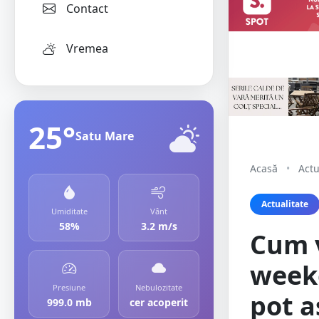
Contact
Vremea
25°
Satu Mare
Acasă
•
Actu
Actualitate
Umiditate
Vânt
58%
3.2 m/s
Cum v
weeke
Presiune
Nebulozitate
pot a
999.0 mb
cer acoperit