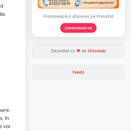
ad
ie.
Promovează-ți afacerea pe PresaSM
Contactează-ne
Dezvoltat cu
❤
de
Ottoweb
Feeds
oare.
, în
e vor