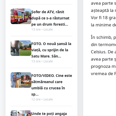
avea parte s
așteaptă la
Șofer de ATV, rănit
Vor fi 18 gr
după ce s-a răsturnat
pe un drum foresti...
la minime d
13 ore • Locale
În schimb, p
FOTO. O nouă șansă la
din termome
viață, cu sprijin de la
Celsius. De 
Satu Mare. Sân...
avea parte și
13 ore • Locale
prognoza met
vremea de P
FOTO/VIDEO. Cine este
sătmăreanul care
umblă cu crucea în
sp...
12 ore • Locale
Unde te poți angaja