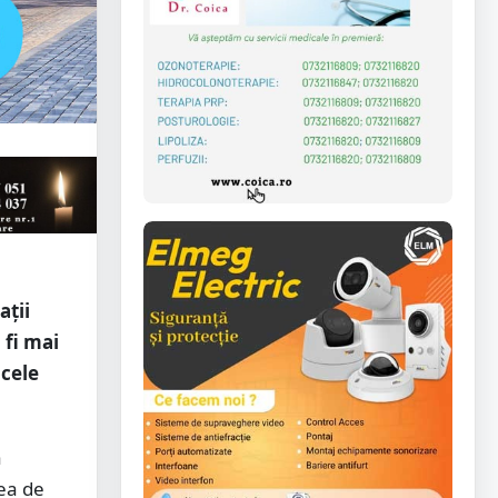
ații
 fi mai
 cele
a
tea de