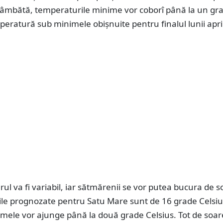
 sâmbătă, temperaturile minime vor coborî până la un gr
peratură sub minimele obișnuite pentru finalul lunii april
ul va fi variabil, iar sătmărenii se vor putea bucura de s
le prognozate pentru Satu Mare sunt de 16 grade Celsius
mele vor ajunge până la două grade Celsius. Tot de soar