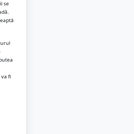
i se
adă.
teaptă
curul
e
 putea
va fi