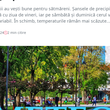
i au vești bune pentru sătmăreni. Șansele de precipit
 cu ziua de vineri, iar pe sâmbătă și duminică cerul v
riabil. În schimb, temperaturile rămân mai scăzute..
024
2 min citire