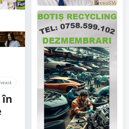
lvează
 în
e