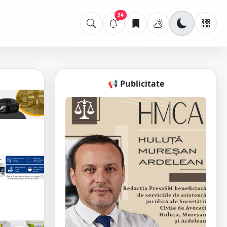
34
📢 Publicitate