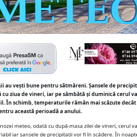
i au vești bune pentru sătmăreni. Șansele de precipit
 cu ziua de vineri, iar pe sâmbătă și duminică cerul va
il. În schimb, temperaturile rămân mai scăzute decât
entru această perioadă a anului.
gnozei meteo, odată cu după-masa zilei de vineri, cerul v
iabil iar șansele de precipitații vor fi în scădere. În noap