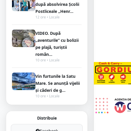
după absolvirea Școlii
Postliceale „Henr...
12 ore • Locale
VIDEO. După
„aventurile” cu bolizii
pe plajă, turiștii
român...
10 ore • Locale
Vin furtunile la Satu
Mare. Se anunță vijelii
și căderi de g...
10 ore • Locale
Distribuie
Facebook