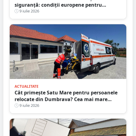
siguranță: condiții europene pentru
polițiști. Sediul Poliției, complet reabilitat
9 iulie 2026
ACTUALITATE
Cât primește Satu Mare pentru persoanele
relocate din Dumbrava? Cea mai mare
alocare din țară
9 iulie 2026