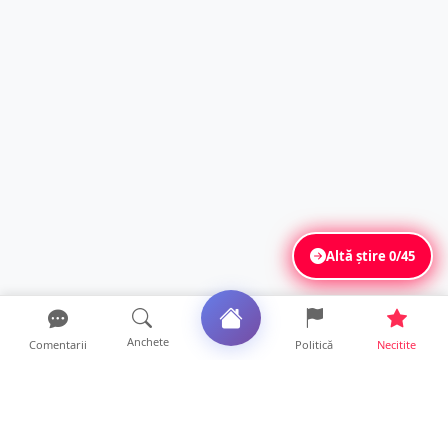
Altă știre
0/45
Anchete
Comentarii
Politică
Necitite
Ultimele articole