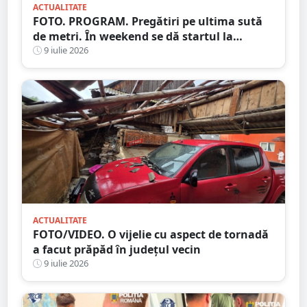
ACTUALITATE
FOTO. PROGRAM. Pregătiri pe ultima sută
de metri. În weekend se dă startul la
distracție. Începe Street Music Festival
9 iulie 2026
ACTUALITATE
FOTO/VIDEO. O vijelie cu aspect de tornadă
a facut prăpăd în județul vecin
9 iulie 2026