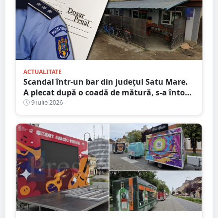
ACTUALITATE
Scandal într-un bar din județul Satu Mare.
A plecat după o coadă de mătură, s-a întors
și și-a lovit victima în cap
9 iulie 2026