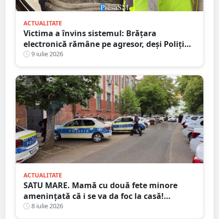
ACTUALITATE
Victima a învins sistemul: Brățara
electronică rămâne pe agresor, deși Poliția
ceruse eliminarea ei
9 iulie 2026
ACTUALITATE
SATU MARE. Mamă cu două fete minore
amenințată că i se va da foc la casă!
Agresorul: ”Acum începe distracția”
8 iulie 2026