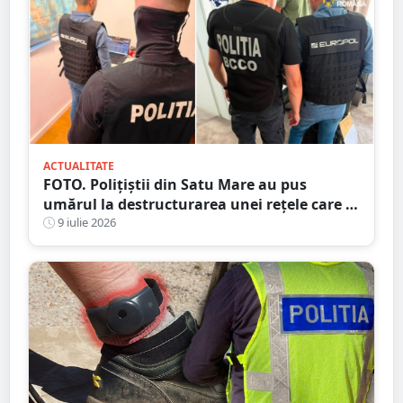
ACTUALITATE
FOTO. Polițiștii din Satu Mare au pus
umărul la destructurarea unei rețele care a
dat țepe de peste 1,3 milioane de euro
9 iulie 2026