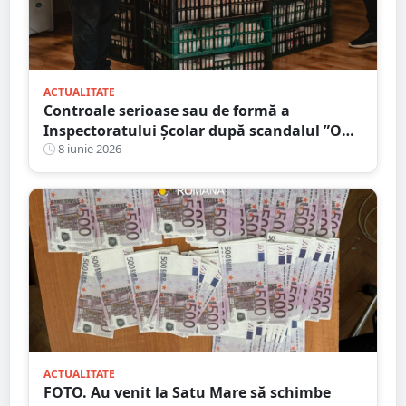
ACTUALITATE
Controale serioase sau de formă a
Inspectoratului Școlar după scandalul ”O
masă caldă” în județul Satu Mare?!
8 iunie 2026
ACTUALITATE
FOTO. Au venit la Satu Mare să schimbe