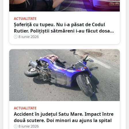
ACTUALITATE
Șoferiță cu tupeu. Nu i-a păsat de Codul
Rutier. Polițiștii sătmăreni i-au făcut dosar
penal
8 iunie 2026
ACTUALITATE
Accident în județul Satu Mare. Impact între
două scutere. Doi minori au ajuns la spital
8 iunie 2026