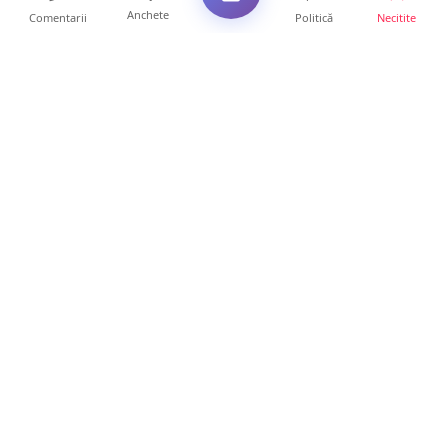
Anchete
Comentarii
Politică
Necitite
Ultimele articole
Se extinde unul dintre cele mai cunoscute
lanțuri locale din...
12 ore • Locale
VIDEO. Echipajul unei ambulanțe aflate în
misiune, atacat cu...
10 ore • Locale
Un nou val de aer african va cuprinde țara.
Prognoza meteo p...
10 ore • Life
Sătmărenii nu scapă de caniculă. O nouă