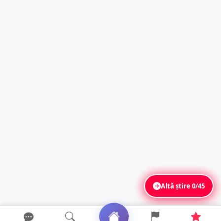
Altă știre
0/45