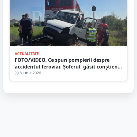
ACTUALITATE
FOTO/VIDEO. Ce spun pompierii despre
accidentul feroviar. Șoferul, găsit conștient,
transportat la spital. Transporta și butelii
8 iunie 2026
cu freon