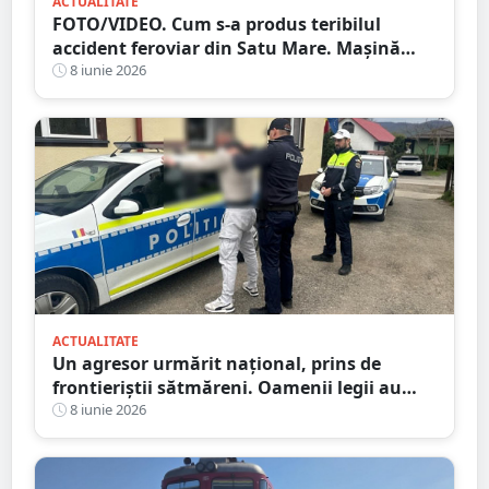
ACTUALITATE
FOTO/VIDEO. Cum s-a produs teribilul
accident feroviar din Satu Mare. Mașină
spulberată, șoferul a sărit din mașină
8 iunie 2026
ACTUALITATE
Un agresor urmărit național, prins de
frontieriștii sătmăreni. Oamenii legii au
prins și un tânăr urmărit pentru furt
8 iunie 2026