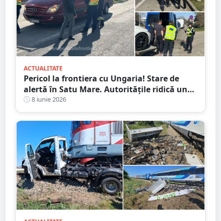
ACTUALITATE
Pericol la frontiera cu Ungaria! Stare de
alertă în Satu Mare. Autoritățile ridică un
„zid biologic”, măsuri severe au fost luate
8 iunie 2026