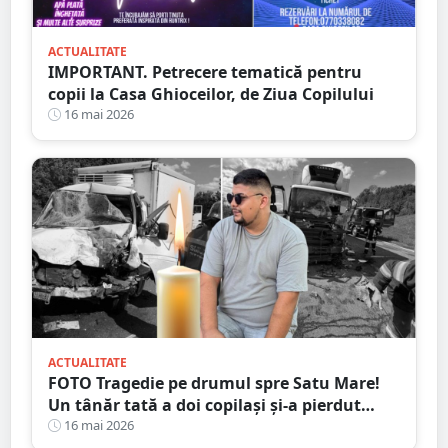
ACTUALITATE
IMPORTANT. Petrecere tematică pentru
copii la Casa Ghioceilor, de Ziua Copilului
16 mai 2026
ACTUALITATE
FOTO Tragedie pe drumul spre Satu Mare!
Un tânăr tată a doi copilași și-a pierdut
viața într-un accident cumplit
16 mai 2026