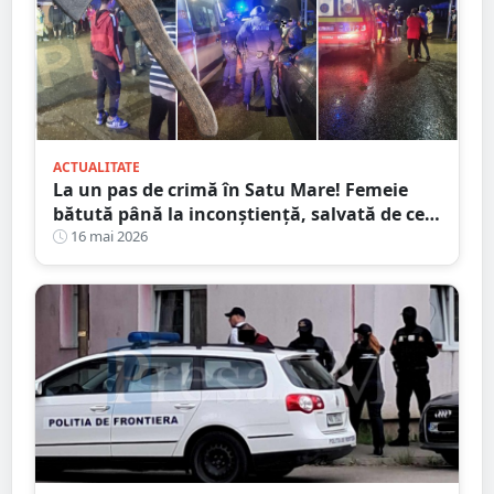
ACTUALITATE
La un pas de crimă în Satu Mare! Femeie
bătută până la inconștiență, salvată de cei
4 copilași
16 mai 2026