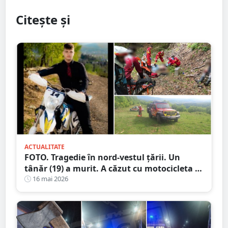
Citește și
ACTUALITATE
FOTO. Tragedie în nord-vestul țării. Un
tânăr (19) a murit. A căzut cu motocicleta în
prăpastie
16 mai 2026