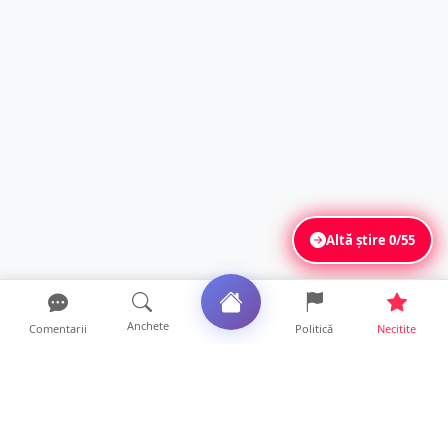
Altă știre
0/55
Anchete
Comentarii
Politică
Necitite
Ultimele articole
FOTO/VIDEO. Controale „reinstituite”