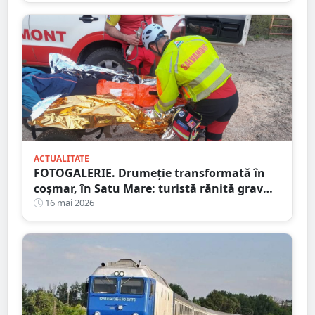
ACTUALITATE
FOTOGALERIE. Drumeție transformată în
coșmar, în Satu Mare: turistă rănită grav
după ce a alergat pe un traseu acoperit cu
16 mai 2026
frunze