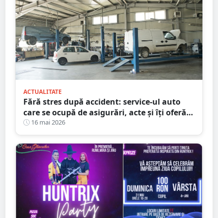
ACTUALITATE
Fără stres după accident: service-ul auto
care se ocupă de asigurări, acte și îți oferă
mașină la schimb
16 mai 2026