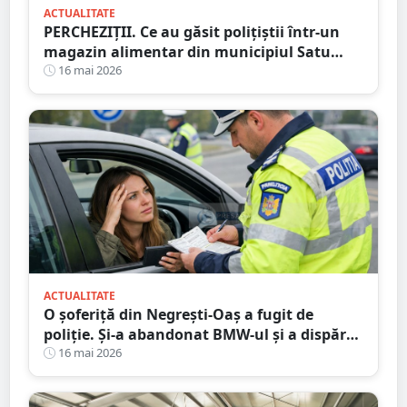
ACTUALITATE
PERCHEZIȚII. Ce au găsit polițiștii într-un
magazin alimentar din municipiul Satu
Mare
16 mai 2026
ACTUALITATE
O șoferiță din Negrești-Oaș a fugit de
poliție. Și-a abandonat BMW-ul și a dispărut
printre blocuri
16 mai 2026