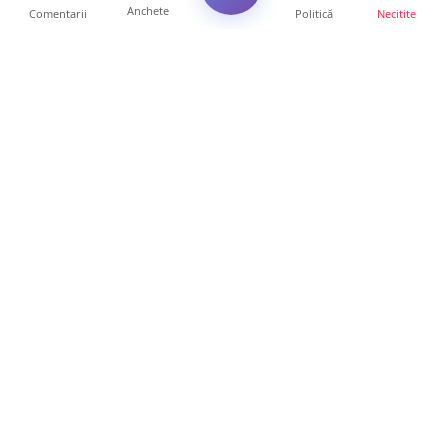
Anchete
Comentarii
Politică
Necitite
Ultimele articole
VIDEO. După „aventurile” cu bolizii pe plajă,
turiștii român...
10 ore • Locale
Vin furtunile la Satu Mare. Se anunță vijelii
și căderi de g...
10 ore • Locale
FOTO. „Invazie” de gândaci în mai multe
cartiere din Satu Ma...
9 ore • Locale
FOTO. Tomberoane răscolite, gunoaie
împrăștiate și miros ins...