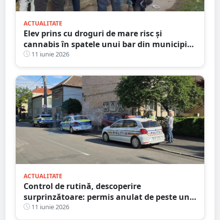
ACTUALITATE
Elev prins cu droguri de mare risc și
cannabis în spatele unui bar din municipiul
Satu Mare
11 iunie 2026
ACTUALITATE
Control de rutină, descoperire
surprinzătoare: permis anulat de peste un
deceniu și autoturism fără drept de
11 iunie 2026
circulație