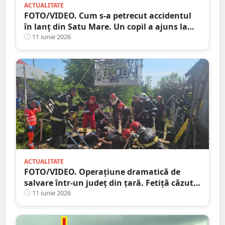
ACTUALITATE
FOTO/VIDEO. Cum s-a petrecut accidentul
în lanț din Satu Mare. Un copil a ajuns la
spital
11 iunie 2026
ACTUALITATE
FOTO/VIDEO. Operațiune dramatică de
salvare într-un județ din țară. Fetiță căzută
într-o fântână în lucru
11 iunie 2026