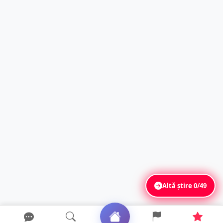
Altă știre
0/49