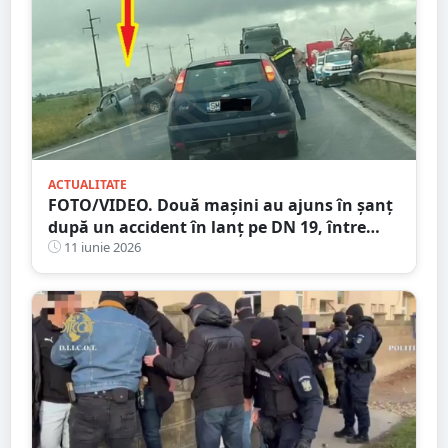
ACTUALITATE
FOTO/VIDEO. Două mașini au ajuns în șanț
după un accident în lanț pe DN 19, între
Carei și Satu Mare. Circulația a fost blocată
11 iunie 2026
zeci de minute