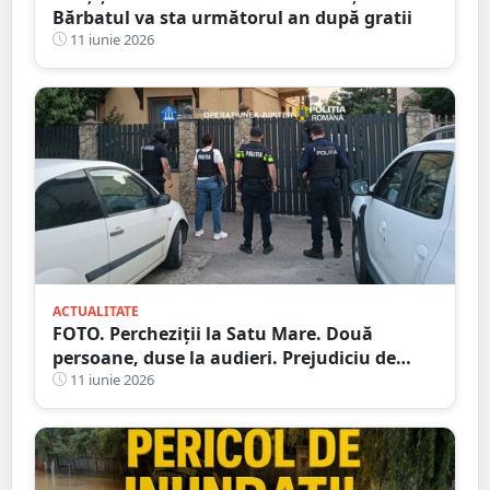
Bărbatul va sta următorul an după gratii
11 iunie 2026
ACTUALITATE
FOTO. Percheziții la Satu Mare. Două
persoane, duse la audieri. Prejudiciu de
sute de mii de lei
11 iunie 2026