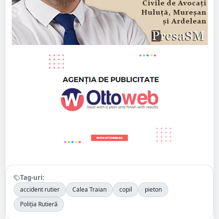
Tag-uri:
accident rutier
Calea Traian
copil
pieton
Poliția Rutieră