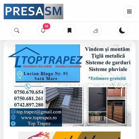
36
Articole noi!
Vezi știrile
Avem 36 știri noi pentru tine.