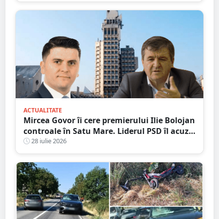
ACTUALITATE
Mircea Govor îi cere premierului Ilie Bolojan
controale în Satu Mare. Liderul PSD îl acuză
pe Adrian Cozma de presiuni politice și cere
28 iulie 2026
verificări ample