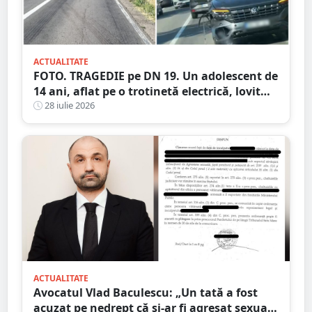
ACTUALITATE
FOTO. TRAGEDIE pe DN 19. Un adolescent de
14 ani, aflat pe o trotinetă electrică, lovit
mortal de o mașină
28 iulie 2026
ACTUALITATE
Avocatul Vlad Baculescu: „Un tată a fost
acuzat pe nedrept că și-ar fi agresat sexual