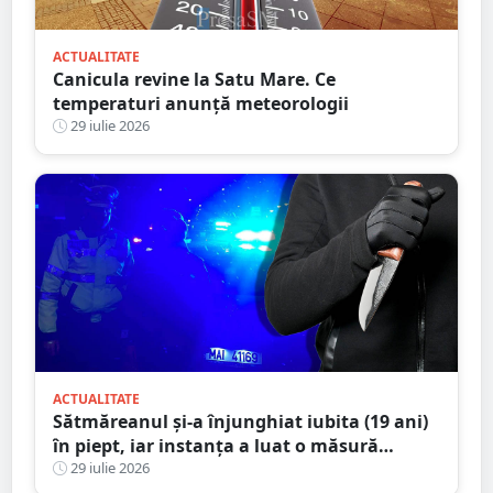
ACTUALITATE
Canicula revine la Satu Mare. Ce
temperaturi anunță meteorologii
29 iulie 2026
ACTUALITATE
Sătmăreanul și-a înjunghiat iubita (19 ani)
în piept, iar instanța a luat o măsură
radicală
29 iulie 2026