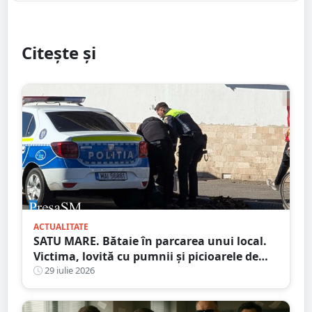
Citește și
ACTUALITATE
SATU MARE. Bătaie în parcarea unui local.
Victima, lovită cu pumnii și picioarele de
trei agresori
29 iulie 2026