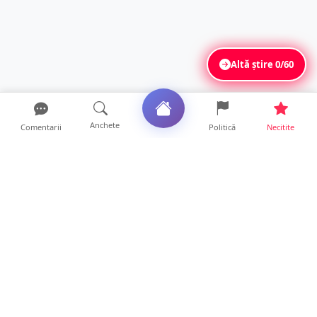
Altă știre
0/60
Anchete
Comentarii
Politică
Necitite
Ultimele articole
TRAGEDIE. Un tânăr român de doar 19 ani a
murit în timp ce c...
19 ore • Locale
Servicii de TOP în sănătate! Centru de
recuperare medicală P...
16 ore • Locale