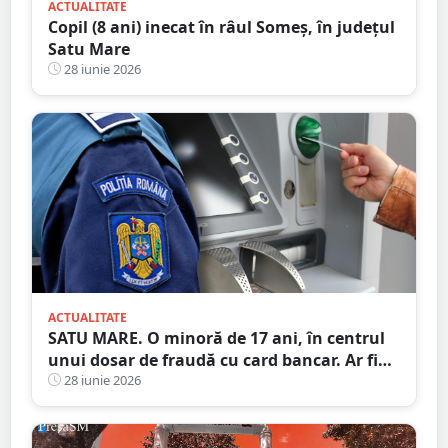
ACTUALITATE
Copil (8 ani) inecat în râul Someș, în județul
Satu Mare
28 iunie 2026
ACTUALITATE
SATU MARE. O minoră de 17 ani, în centrul
unui dosar de fraudă cu card bancar. Ar fi
făcut 22 de tranzacții ilegale, ajutată de trei
28 iunie 2026
adulți