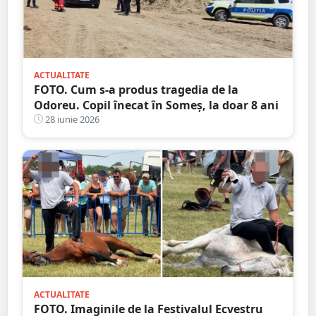
ACTUALITATE
FOTO. Cum s-a produs tragedia de la
Odoreu. Copil înecat în Someș, la doar 8 ani
28 iunie 2026
ACTUALITATE
FOTO. Imaginile de la Festivalul Ecvestru