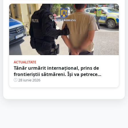
ACTUALITATE
Tânăr urmărit internațional, prins de
frontieriștii sătmăreni. Își va petrece
următorii trei ani după gratii
28 iunie 2026