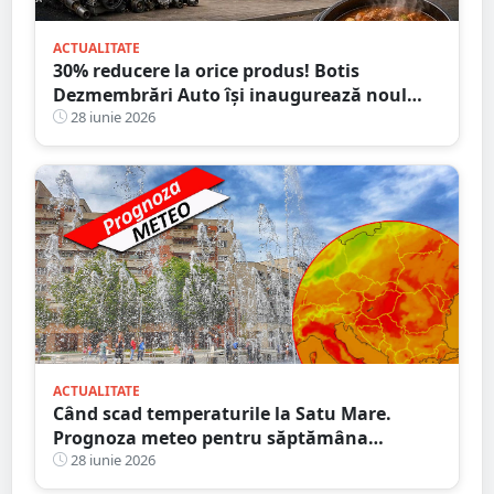
ACTUALITATE
30% reducere la orice produs! Botis
Dezmembrări Auto își inaugurează noul
sediu din Satu Mare
28 iunie 2026
ACTUALITATE
Când scad temperaturile la Satu Mare.
Prognoza meteo pentru săptămâna
următoare
28 iunie 2026