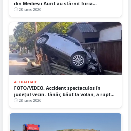
din Medieșu Aurit au stârnit furia
iubitorilor de animale. Proprietarii, acuzați
28 iunie 2026
că au ales să își umilească propriii cai
ACTUALITATE
FOTO/VIDEO. Accident spectaculos în
județul vecin. Tânăr, băut la volan, a rupt
un stâlp cu mașina și a ajuns în gard
28 iunie 2026