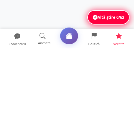
Altă știre
0/62
Anchete
Comentarii
Politică
Necitite
Ultimele articole
Mamă de doar 36 de ani, măcinată de
cancer. Doi copii luptă ...
21 ore • Locale
Un sătmărean acuză un centru medical că i-
a anulat consultaț...
20 ore • Locale