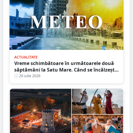
ACTUALITATE
Vreme schimbătoare în următoarele două
săptămâni la Satu Mare. Când se încălzește,
din nou, vremea
20 iulie 2026