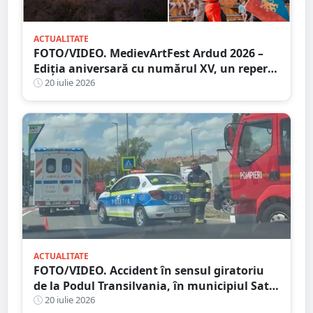
ACTUALITATE
FOTO/VIDEO. MedievArtFest Ardud 2026 –
Ediția aniversară cu numărul XV, un reper
al vieții culturale din județul Satu Mare
20 iulie 2026
ACTUALITATE
FOTO/VIDEO. Accident în sensul giratoriu
de la Podul Transilvania, în municipiul Satu
Mare. Poliția a stabilit cauza producerii
20 iulie 2026