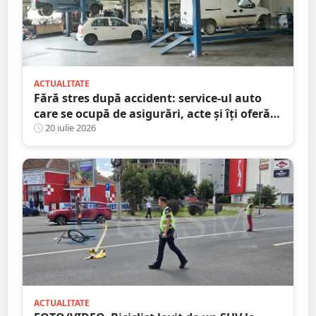
ACTUALITATE
Fără stres după accident: service-ul auto
care se ocupă de asigurări, acte și îți oferă
mașină la schimb
20 iulie 2026
ACTUALITATE