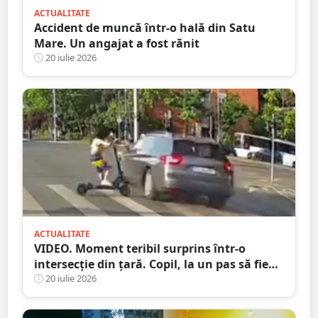
ACTUALITATE
Accident de muncă într-o hală din Satu
Mare. Un angajat a fost rănit
20 iulie 2026
ACTUALITATE
VIDEO. Moment teribil surprins într-o
intersecție din țară. Copil, la un pas să fie
spulberat de mașină
20 iulie 2026