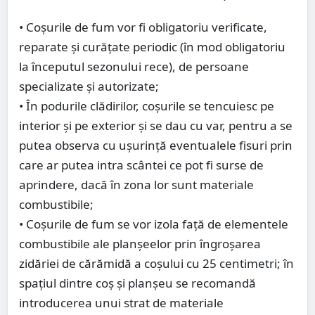
• Coşurile de fum vor fi obligatoriu verificate,
reparate şi curăţate periodic (în mod obligatoriu
la începutul sezonului rece), de persoane
specializate şi autorizate;
• În podurile clădirilor, coşurile se tencuiesc pe
interior şi pe exterior şi se dau cu var, pentru a se
putea observa cu uşurinţă eventualele fisuri prin
care ar putea intra scântei ce pot fi surse de
aprindere, dacă în zona lor sunt materiale
combustibile;
• Coşurile de fum se vor izola faţă de elementele
combustibile ale planşeelor prin îngroşarea
zidăriei de cărămidă a coşului cu 25 centimetri; în
spaţiul dintre coş şi planşeu se recomandă
introducerea unui strat de materiale