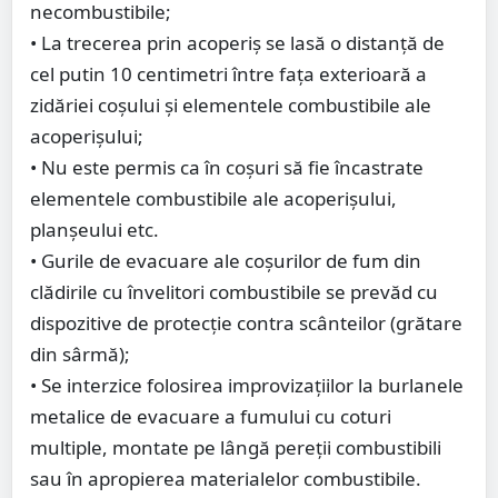
necombustibile;
• La trecerea prin acoperiş se lasă o distanţă de
cel putin 10 centimetri între faţa exterioară a
zidăriei coşului şi elementele combustibile ale
acoperişului;
• Nu este permis ca în coşuri să fie încastrate
elementele combustibile ale acoperişului,
planşeului etc.
• Gurile de evacuare ale coşurilor de fum din
clădirile cu învelitori combustibile se prevăd cu
dispozitive de protecţie contra scânteilor (grătare
din sârmă);
• Se interzice folosirea improvizaţiilor la burlanele
metalice de evacuare a fumului cu coturi
multiple, montate pe lângă pereţii combustibili
sau în apropierea materialelor combustibile.