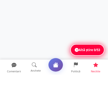
Altă știre
0/53
Anchete
Comentarii
Politică
Necitite
Ultimele articole
Șofer de ATV, rănit după ce s-a răsturnat pe
un drum foresti...