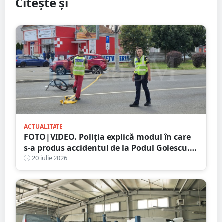
Citește și
ACTUALITATE
FOTO|VIDEO. Poliția explică modul în care
s-a produs accidentul de la Podul Golescu.
Biciclist lovit de o mașină
20 iulie 2026