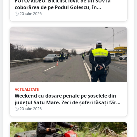
FOTO/VIDEO. Biciclist lovit de un SUV la
coborârea de pe Podul Golescu, în
municipiul Satu Mare. Șoferul: ”Pur și
20 iulie 2026
simplu nu l-am văzut”
ACTUALITATE
Weekend cu dosare penale pe șoselele din
județul Satu Mare. Zeci de șoferi lăsați fără
permise
20 iulie 2026