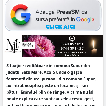
Situație revoltătoare în comuna Supur din
județul Satu Mare. Acolo unde o gașcă
foarmată din trei puștani, din comuna Supur,
au intrat noaptea peste un localnic și l-au
bătut, lăsându-l plin de sânge. Victima nu își
poate explica care sunt cauzele acestui gest,
putând fi pus pe seama unui act de teribilism.