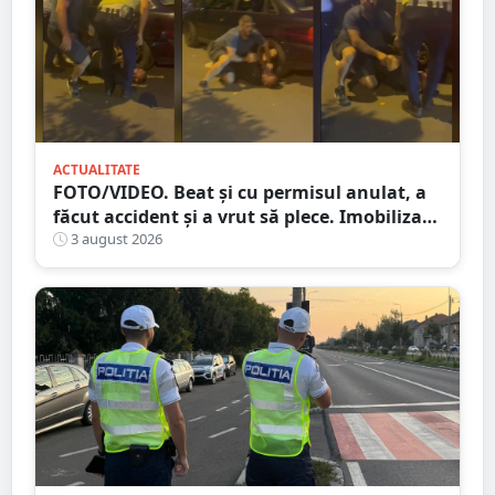
ACTUALITATE
FOTO/VIDEO. Beat și cu permisul anulat, a
făcut accident și a vrut să plece. Imobilizat
de trecători
3 august 2026