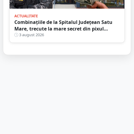
ACTUALITATE
Combinațiile de la Spitalul Județean Satu
Mare, trecute la mare secret din pixul
ministrului
3 august 2026