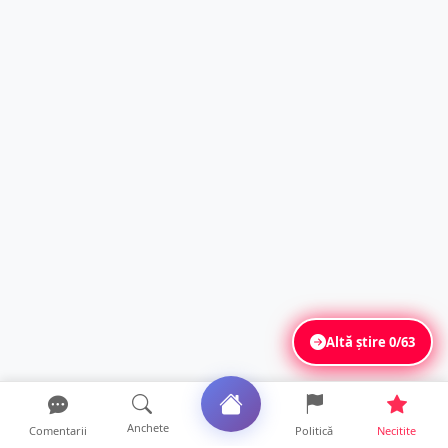
Altă știre
0/63
Anchete
Comentarii
Politică
Necitite