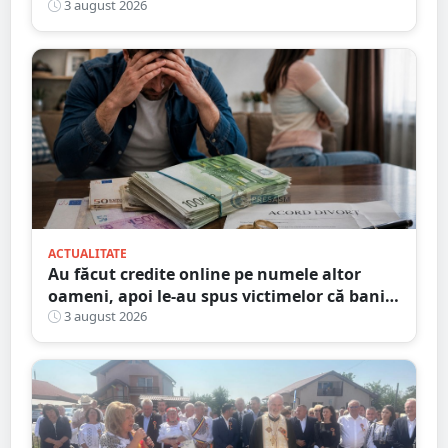
pază
3 august 2026
ACTUALITATE
Au făcut credite online pe numele altor
oameni, apoi le-au spus victimelor că banii
sunt din... moștenire
3 august 2026