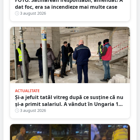
FOTO. Sătmărean iresponsabil, amendat! A
dat foc, era sa incendieze mai multe case
3 august 2026
ACTUALITATE
Și-a jefuit tatăl vitreg după ce susține că nu
și-a primit salariul. A vândut în Ungaria 120
de role de vată și gresie de 7.000 de euro
3 august 2026