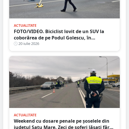
ACTUALITATE
FOTO/VIDEO. Biciclist lovit de un SUV la
coborârea de pe Podul Golescu, în
municipiul Satu Mare. Șoferul: ”Pur și
20 iulie 2026
simplu nu l-am văzut”
ACTUALITATE
Weekend cu dosare penale pe șoselele din
județul Satu Mare. Zeci de șoferi lăsați fără