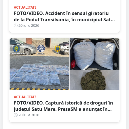
ACTUALITATE
FOTO/VIDEO. Accident în sensul giratoriu
de la Podul Transilvania, în municipiul Satu
Mare. Poliția a stabilit cauza producerii
20 iulie 2026
evenimentului
ACTUALITATE
FOTO/VIDEO. Captură istorică de droguri în
județul Satu Mare. PresaSM a anunțat în
premieră!
20 iulie 2026