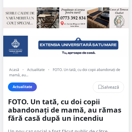
Acasă
•
Actualitate
•
FOTO. Un tată, cu doi copii abandonați de
mamă, au...
Salvează
Actualitate
FOTO. Un tată, cu doi copii
abandonați de mamă, au rămas
fără casă după un incendiu
Un nou caz social a fost făcut public de către