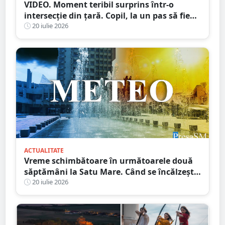
VIDEO. Moment teribil surprins într-o
intersecție din țară. Copil, la un pas să fie
spulberat de mașină
20 iulie 2026
ACTUALITATE
Vreme schimbătoare în următoarele două
săptămâni la Satu Mare. Când se încălzește,
din nou, vremea
20 iulie 2026