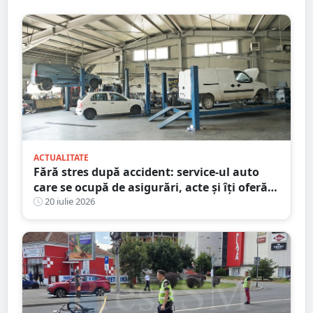
ACTUALITATE
Fără stres după accident: service-ul auto
care se ocupă de asigurări, acte și îți oferă
mașină la schimb
20 iulie 2026