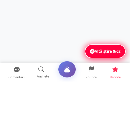
Altă știre
0/62
Anchete
Comentarii
Politică
Necitite
Ultimele articole
Mamă de doar 36 de ani, măcinată de
cancer. Doi copii luptă ...
21 ore • Locale