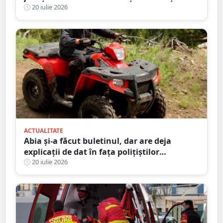
permise
20 iulie 2026
ACTUALITATE
Abia și-a făcut buletinul, dar are deja
explicații de dat în fața polițiștilor
sătmăreni. Totul după o ”aventură” cu ATV-
20 iulie 2026
ul pe străzile din sat