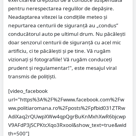
pentru nerespectarea regulilor de depășire.
Neadaptarea vitezei la condițiile meteo și
nepurtarea centurii de siguranță au „condus”
conducătorul auto pe ultimul drum. Nu păcălești
doar senzorul centurii de siguranță cu acel mic
artificiu, ci te păcălești și pe tine. Vă rugăm
vizionați și fotografiile! Vă rugăm conduceți
prudent și regulamentar!", este mesajul viral
transmis de polițiști.
[video_facebook
url="https%3A%2F%2Fwww.facebook.com%2Fw
ww.politiaromana.ro%2Fposts%2Fpfbid031ZTRw
AdiXaq2rQUwpXWw4qpQgrBuKnMxhXwR6bjcwp
V9AFdP3jSCPKtcXqo3Rxool&show_text=true&wid
th=500"]