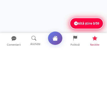
Altă știre
0/59
Anchete
Comentarii
Politică
Necitite
Ultimele articole
DRAMĂ. Bărbat găsit mort, astăzi, într-un
apartament din Sat...
11 ore • Locale
FOTO. Duster rămas fără puntea spate după
un impact violent....
11 ore • Locale