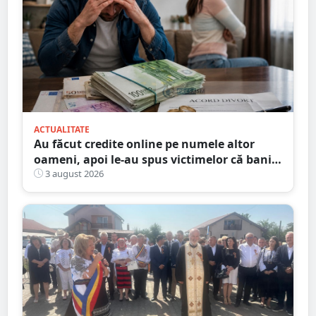
ACTUALITATE
Au făcut credite online pe numele altor
oameni, apoi le-au spus victimelor că banii
sunt din... moștenire
3 august 2026