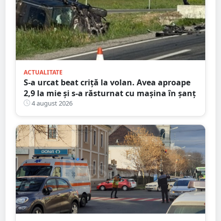
ACTUALITATE
S-a urcat beat criță la volan. Avea aproape
2,9 la mie și s-a răsturnat cu mașina în șanț
4 august 2026