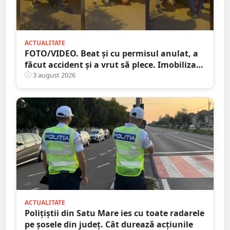
ACTUALITATE
FOTO/VIDEO. Beat și cu permisul anulat, a
făcut accident și a vrut să plece. Imobilizat
de trecători
3 august 2026
ACTUALITATE
Polițiștii din Satu Mare ies cu toate radarele
pe șosele din județ. Cât durează acțiunile