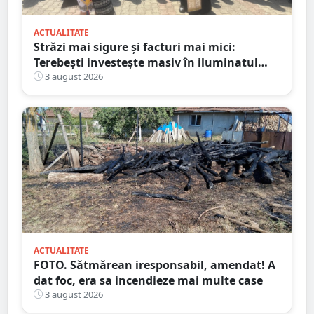
ACTUALITATE
Străzi mai sigure și facturi mai mici:
Terebești investește masiv în iluminatul
public
3 august 2026
ACTUALITATE
FOTO. Sătmărean iresponsabil, amendat! A
dat foc, era sa incendieze mai multe case
3 august 2026