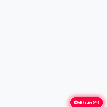
Altă știre
0/44