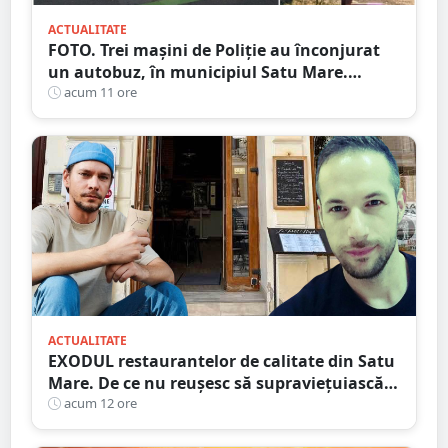
ACTUALITATE
FOTO. Trei mașini de Poliție au înconjurat
un autobuz, în municipiul Satu Mare.
Ambulanța, la fața locului
acum 11 ore
ACTUALITATE
EXODUL restaurantelor de calitate din Satu
Mare. De ce nu reușesc să supraviețuiască
localurile cu adevărat speciale?
acum 12 ore