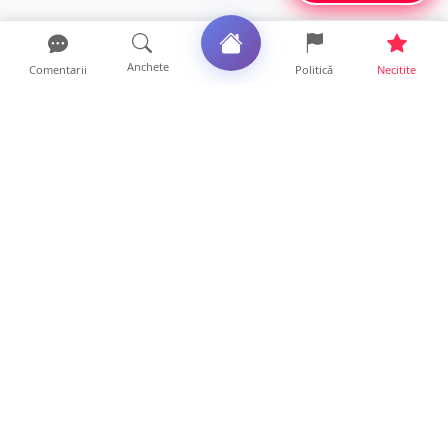
Anchete
Comentarii
Politică
Necitite
Ultimele articole
USR acuză: PSD face totul pentru ca
România să piardă miliar...
21 ore • Locale
Tot mai multe orașe reduc consumul de
energie electrică. Sat...
19 ore • Locale
ANCHETĂ | Directori de instituții din
subordinea Consiliului...
19 ore • Anchete