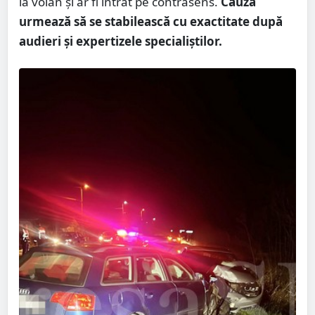
la volan și ar fi intrat pe contrasens.
Cauza
urmează să se stabilească cu exactitate după
audieri și expertizele specialiștilor.