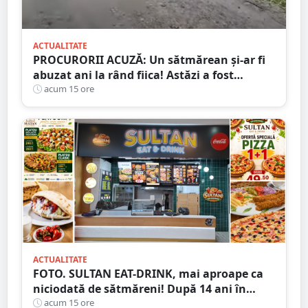
ACTUALITATE
PROCURORII ACUZĂ: Un sătmărean și-ar fi
abuzat ani la rând fiica! Astăzi a fost
arestat!
acum 15 ore
ACTUALITATE
FOTO. SULTAN EAT-DRINK, mai aproape ca
niciodată de sătmăreni! După 14 ani în
Micro 17, și-a deschis porțile în Shopping
acum 15 ore