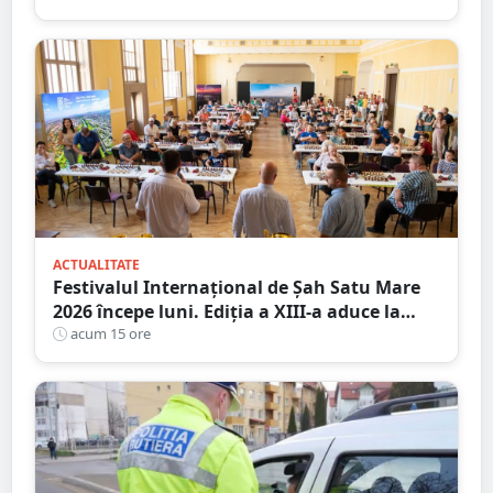
City Satu Mare
ACTUALITATE
Festivalul Internațional de Șah Satu Mare
2026 începe luni. Ediția a XIII-a aduce la
start peste 120 de participanți și șahiști din
acum 15 ore
șase țări.