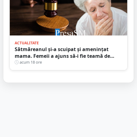
ACTUALITATE
Sătmăreanul și-a scuipat și amenințat
mama. Femeii a ajuns să-i fie teamă de
propriul fiu. Ce au decis magistrații
acum 18 ore