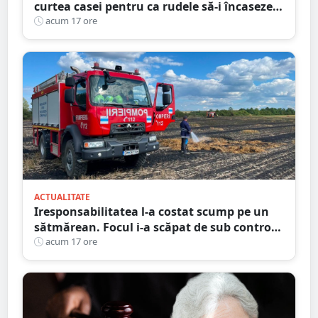
curtea casei pentru ca rudele să-i încaseze
pensia
acum 17 ore
ACTUALITATE
Iresponsabilitatea l-a costat scump pe un
sătmărean. Focul i-a scăpat de sub control.
La un pas să producă pagube majore
acum 17 ore