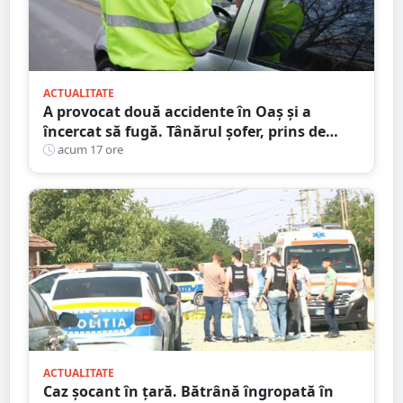
ACTUALITATE
A provocat două accidente în Oaș și a
încercat să fugă. Tânărul șofer, prins de
polițiștii sătmăreni. Încălcări grave ale
acum 17 ore
Codului Rutier
ACTUALITATE
Caz șocant în țară. Bătrână îngropată în