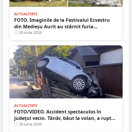
ACTUALITATE
FOTO. Imaginile de la Festivalul Ecvestru
din Medieșu Aurit au stârnit furia
iubitorilor de animale. Proprietarii, acuzați
28 iunie 2026
că au ales să își umilească propriii cai
ACTUALITATE
FOTO/VIDEO. Accident spectaculos în
județul vecin. Tânăr, băut la volan, a rupt
un stâlp cu mașina și a ajuns în gard
28 iunie 2026