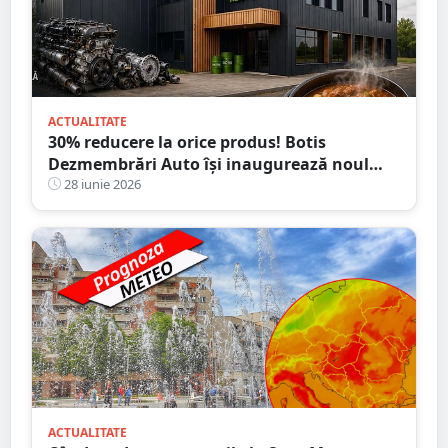
ACTUALITATE
30% reducere la orice produs! Botis
Dezmembrări Auto își inaugurează noul
sediu din Satu Mare
28 iunie 2026
ACTUALITATE