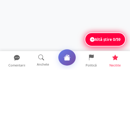
Altă știre
0/59
Anchete
Comentarii
Politică
Necitite
Ultimele articole
ANCHETĂ. Acuzații explozive la DGASPC
Satu Mare! Salarii uri...
18 ore • Anchete
FOTO/VIDEO. Accident cumplit! Impact