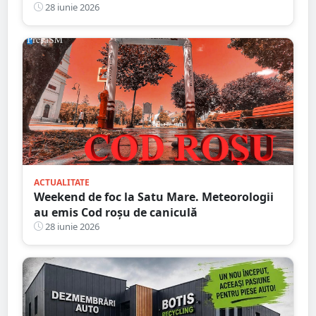
făcut 22 de tranzacții ilegale, ajutată de trei
28 iunie 2026
adulți
ACTUALITATE
Weekend de foc la Satu Mare. Meteorologii
au emis Cod roșu de caniculă
28 iunie 2026