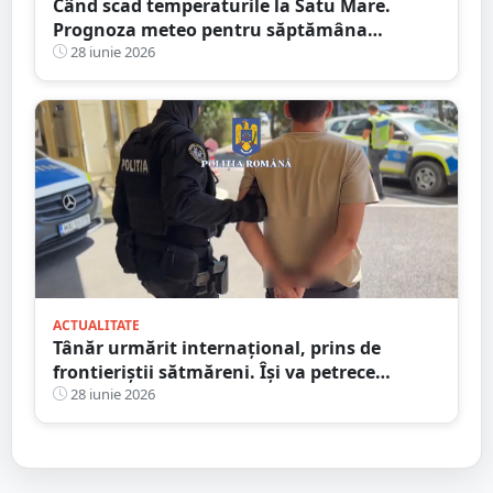
Când scad temperaturile la Satu Mare.
Prognoza meteo pentru săptămâna
următoare
28 iunie 2026
ACTUALITATE
Tânăr urmărit internațional, prins de
frontieriștii sătmăreni. Își va petrece
următorii trei ani după gratii
28 iunie 2026