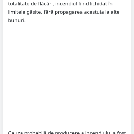
totalitate de flăcări, incendiul fiind lichidat în
limitele găsite, fără propagarea acestuia la alte
bunuri.
Cauza probabilă de producere a incendiului a fost