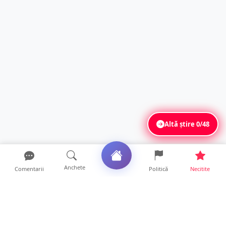
Altă știre
0/48
Anchete
Comentarii
Politică
Necitite
Ultimele articole
Accident în Odoreu. Biciclist de 71 de ani,