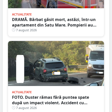
ACTUALITATE
DRAMĂ. Bărbat găsit mort, astăzi, într-un
apartament din Satu Mare. Pompierii au
spart ușa
7 august 2026
ACTUALITATE
FOTO. Duster rămas fără puntea spate
după un impact violent. Accident cu
implicarea unei mașini din Satu Mare
7 august 2026