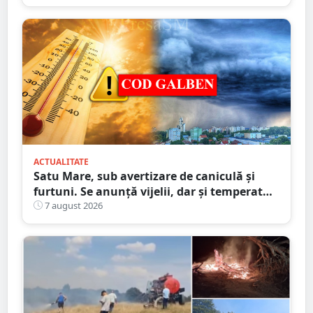
ACTUALITATE
Satu Mare, sub avertizare de caniculă și
furtuni. Se anunță vijelii, dar și temperaturi
ridicate. Avertizarea ANM
7 august 2026