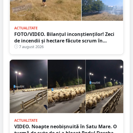
ACTUALITATE
FOTO/VIDEO. Bilanțul inconștienților! Zeci
de incendii și hectare făcute scrum în
județul Satu Mare
7 august 2026
ACTUALITATE
VIDEO. Noapte neobișnuită în Satu Mare. O
turmă de sute de oi a blocat Podul Decebal.