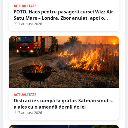
ACTUALITATE
FOTO. Haos pentru pasagerii cursei Wizz Air
Satu Mare – Londra. Zbor anulat, apoi o
nouă întârziere. Fără explicații clare
7 august 2026
ACTUALITATE
Distracție scumpă la grătar. Sătmăreanul s-
a ales cu o amendă de mii de lei
7 august 2026