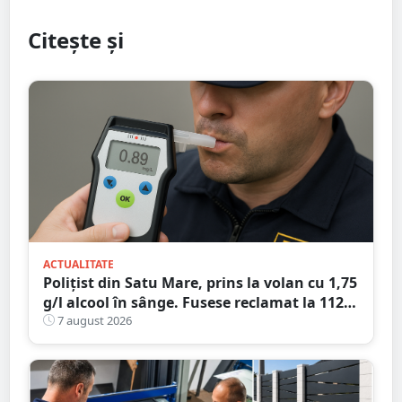
Citește și
ACTUALITATE
Polițist din Satu Mare, prins la volan cu 1,75
g/l alcool în sânge. Fusese reclamat la 112
că circula pe contrasens
7 august 2026