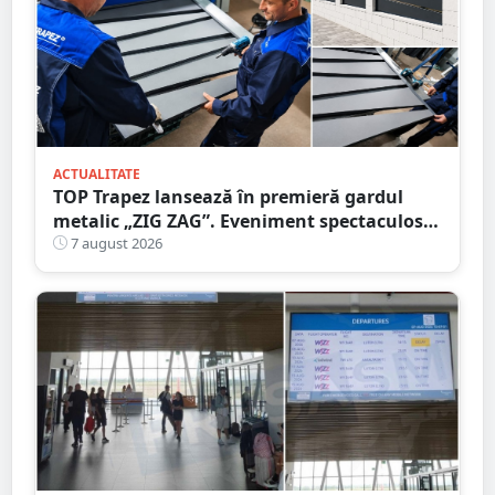
ACTUALITATE
TOP Trapez lansează în premieră gardul
metalic „ZIG ZAG”. Eveniment spectaculos
în Grădina Romei
7 august 2026