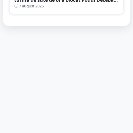
Gest de apreciat al ciobanului
7 august 2026