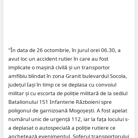
"În data de 26 octombrie, în jurul orei 06.30, a
avut loc un accident rutier în care au fost
implicate o maşină civilă şi un transportor
amfibiu blindat în zona Granit bulevardul Socola,
judeţul Iaşi în timp ce se deplasa cu convoiul
militar şi cu escorta de poliţie militară de la sediul
Batalionului 151 Infanterie Războieni spre
poligonul de garnizoană Mogoşeşti. A fost apelat
numărul unic de urgenţă 112, iar la faţa locului s-
a deplasat o autospecială a poliţie rutiere ce
anchetează evenimentul. Şoferul transportorului