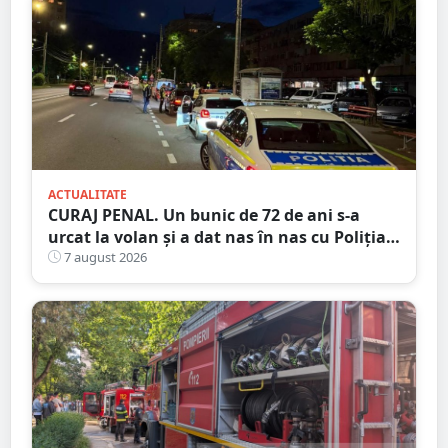
ACTUALITATE
CURAJ PENAL. Un bunic de 72 de ani s-a
urcat la volan și a dat nas în nas cu Poliția
Satu Mare
7 august 2026