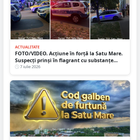
ACTUALITATE
FOTO/VIDEO. Acțiune în forță la Satu Mare.
Suspecți prinși în flagrant cu substanțe
suspecte de droguri
7 iulie 2026