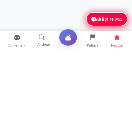
Altă știre
0/55
Anchete
Comentarii
Politică
Necitite
Ultimele articole
FOTO/VIDEO. Bilanțul inconștienților! Zeci
de incendii și he...
10 ore • Locale
Mircea Govor, atac la adresa premierului Ilie
Bolojan: „Româ...
10 ore • Politică