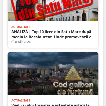
ACTUALITATE
ANALIZĂ | Top 10 licee din Satu Mare după
media la Bacalaureat. Unde promovează cei
mai mulți elevi cu note mari
8 iulie 2026
ACTUALITATE
Vijelii și ploi torențiale așteptate astăzi la