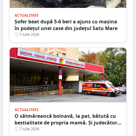
ACTUALITATE
Șofer beat după 5-6 beri a ajuns cu mașina
în podețul unei case din județul Satu Mare
7 iulie 2026
ACTUALITATE
O sătmăreancă bolnavă, la pat, bătută cu
bestialitate de propria mamă. Și judecătorii
au fost șocați
7 iulie 2026