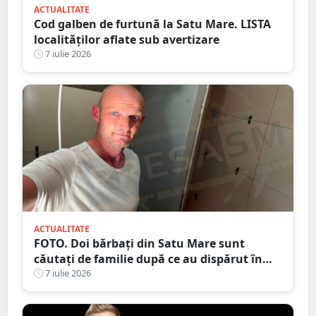
ACTUALITATE
Cod galben de furtună la Satu Mare. LISTA
localităților aflate sub avertizare
7 iulie 2026
ACTUALITATE
FOTO. Doi bărbați din Satu Mare sunt
căutați de familie după ce au dispărut în
drum spre casă
7 iulie 2026