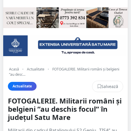
Acasă
•
Actualitate
•
FOTOGALERIE. Militarii români și belgieni
”au desc...
Salvează
Actualitate
FOTOGALERIE. Militarii români și
belgieni ”au deschis focul” în
județul Satu Mare
Militarii din cadrul Batalionului 52 Geniu „TISA” au