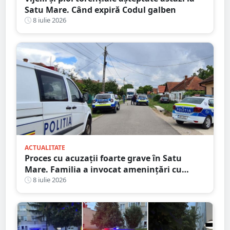
Satu Mare. Când expiră Codul galben
8 iulie 2026
ACTUALITATE
Proces cu acuzații foarte grave în Satu
Mare. Familia a invocat amenințări cu
moartea, dar a pierdut în instanță
8 iulie 2026