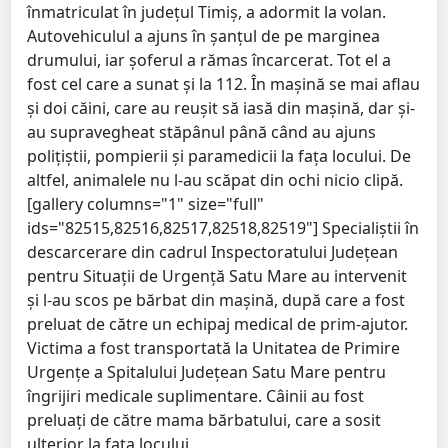
înmatriculat în județul Timiș, a adormit la volan.
Autovehiculul a ajuns în șanțul de pe marginea
drumului, iar șoferul a rămas încarcerat. Tot el a
fost cel care a sunat și la 112. În mașină se mai aflau
și doi căini, care au reușit să iasă din mașină, dar și-
au supravegheat stăpânul până când au ajuns
polițiștii, pompierii și paramedicii la fața locului. De
altfel, animalele nu l-au scăpat din ochi nicio clipă.
[gallery columns="1" size="full"
ids="82515,82516,82517,82518,82519"] Specialiștii în
descarcerare din cadrul Inspectoratului Județean
pentru Situații de Urgență Satu Mare au intervenit
și l-au scos pe bărbat din mașină, după care a fost
preluat de către un echipaj medical de prim-ajutor.
Victima a fost transportată la Unitatea de Primire
Urgențe a Spitalului Județean Satu Mare pentru
îngrijiri medicale suplimentare. Câinii au fost
preluați de către mama bărbatului, care a sosit
ulterior la fața locului.