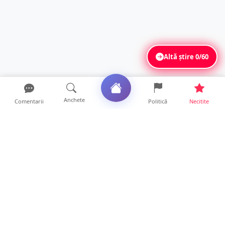
Altă știre
0/60
Anchete
Comentarii
Politică
Necitite
Ultimele articole
ANCHETĂ. Acuzații explozive la DGASPC
Satu Mare! Salarii uri...
18 ore • Anchete
FOTO/VIDEO. Accident cumplit! Impact
frontal între un TIR și...