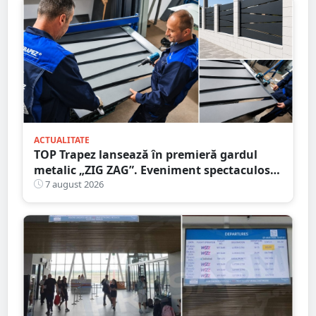
ACTUALITATE
TOP Trapez lansează în premieră gardul
metalic „ZIG ZAG”. Eveniment spectaculos
în Grădina Romei
7 august 2026