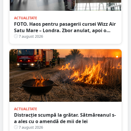
ACTUALITATE
FOTO. Haos pentru pasagerii cursei Wizz Air
Satu Mare – Londra. Zbor anulat, apoi o
nouă întârziere. Fără explicații clare
7 august 2026
ACTUALITATE
Distracție scumpă la grătar. Sătmăreanul s-
a ales cu o amendă de mii de lei
7 august 2026