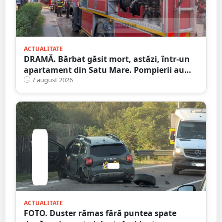
ACTUALITATE
DRAMĂ. Bărbat găsit mort, astăzi, într-un
apartament din Satu Mare. Pompierii au
spart ușa
7 august 2026
ACTUALITATE
FOTO. Duster rămas fără puntea spate