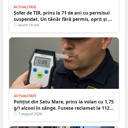
ACTUALITATE
Șofer de TIR, prins la 71 de ani cu permisul
suspendat. Un tânăr fără permis, oprit și el
la Petea
acum 14 ore
ACTUALITATE
Polițist din Satu Mare, prins la volan cu 1,75
g/l alcool în sânge. Fusese reclamat la 112
că circula pe contrasens
7 august 2026