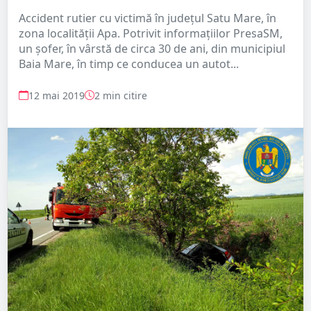
Accident rutier cu victimă în județul Satu Mare, în
zona localității Apa. Potrivit informațiilor PresaSM,
un șofer, în vârstă de circa 30 de ani, din municipiul
Baia Mare, în timp ce conducea un autot...
12 mai 2019
2 min citire