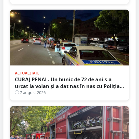
ACTUALITATE
CURAJ PENAL. Un bunic de 72 de ani s-a
urcat la volan și a dat nas în nas cu Poliția
Satu Mare
7 august 2026