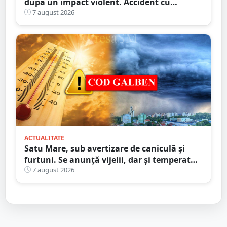
după un impact violent. Accident cu
implicarea unei mașini din Satu Mare
7 august 2026
ACTUALITATE
Satu Mare, sub avertizare de caniculă și
furtuni. Se anunță vijelii, dar și temperaturi
ridicate. Avertizarea ANM
7 august 2026