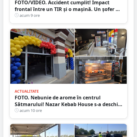
FOTO/VIDEO. Accident cumplit! Impact
frontal între un TIR și o mașină. Un șofer a
murit carbonizat
acum 9 ore
ACTUALITATE
FOTO. Nebunie de arome în centrul
Sătmarului! Nazar Kebab House s-a deschis
cu șaorma la 20 de lei, azi și mâine
acum 10 ore