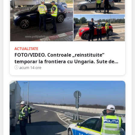
ACTUALITATE
FOTO/VIDEO. Controale „reinstituite”
temporar la frontiera cu Ungaria. Sute de
persoane și mașini, verificate în județul
acum 14 ore
Satu Mare