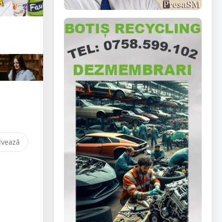
lvează