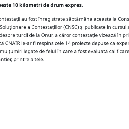
peste 10 kilometri de drum expres.
ntestații au fost înregistrate săptămâna aceasta la Consi
Soluționare a Contestațiilor (CNSC) și publicate în cursul z
 despre turcii de la Onur, a căror contestație vizează în pr
că CNAIR le-ar fi respins cele 14 proiecte depuse ca expe
emulțumiri legate de felul în care a fost evaluată calificar
ntier, printre altele.