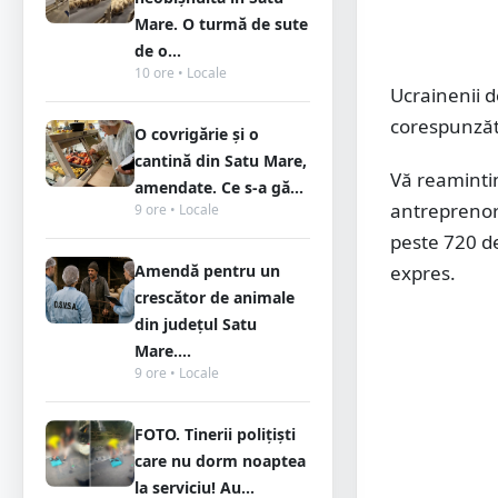
Mare. O turmă de sute
de o...
10 ore • Locale
Ucrainenii d
corespunzăto
O covrigărie și o
cantină din Satu Mare,
Vă reaminti
amendate. Ce s-a gă...
antreprenoru
9 ore • Locale
peste 720 de
Amendă pentru un
expres.
crescător de animale
din județul Satu
Mare....
9 ore • Locale
FOTO. Tinerii polițiști
care nu dorm noaptea
la serviciu! Au...