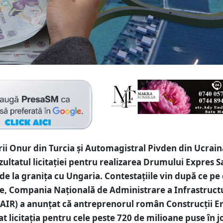
ii Onur din Turcia și Automagistral Pivden din Ucrain
zultatul licitației pentru realizarea Drumului Expres S
 de la granița cu Ungaria. Contestațiile vin după ce pe
e, Compania Națională de Administrare a Infrastructu
AIR) a anunțat că antreprenorul român Construcții E
at licitația pentru cele peste 720 de milioane puse în j