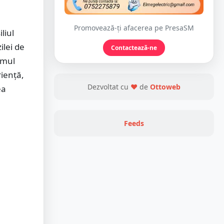
Promovează-ți afacerea pe PresaSM
liul
ilei de
Contactează-ne
imul
riență,
Dezvoltat cu
❤
de
Ottoweb
ea
Feeds