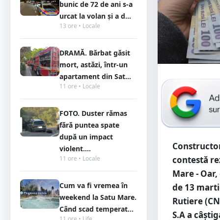
bunic de 72 de ani s-a
urcat la volan și a d...
13 ore • Locale
DRAMĂ. Bărbat găsit
mort, astăzi, într-un
apartament din Sat...
11 ore • Locale
FOTO. Duster rămas
fără puntea spate
după un impact
Constructor
violent....
11 ore • Locale
contestă re
Mare - Oar,
Cum va fi vremea în
de 13 marti
weekend la Satu Mare.
Rutiere (CN
Când scad temperat...
S.A a câștig
11 ore • Life