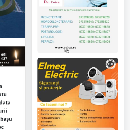
a
atu
 data
rii
rbașu
oc