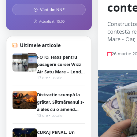
contes
Vânt din NNE
Actualizat: 15:00
Constructor
contestă re
Mare - Oar, 
Ultimele articole
26 martie 2
FOTO. Haos pentru
pasagerii cursei Wizz
Air Satu Mare – Lond...
13 ore • Locale
Distracție scumpă la
grătar. Sătmăreanul s-
a ales cu o amend...
13 ore • Locale
CURAJ PENAL. Un