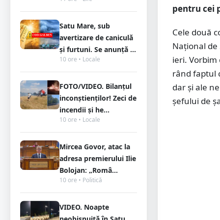
pentru cei 
Satu Mare, sub
Cele două co
avertizare de caniculă
Național de 
și furtuni. Se anunță ...
ieri. Vorbim
10 ore • Locale
rând faptul 
FOTO/VIDEO. Bilanțul
dar și ale n
inconștienților! Zeci de
șefului de șa
incendii și he...
10 ore • Locale
Mircea Govor, atac la
adresa premierului Ilie
Bolojan: „Româ...
10 ore • Politică
VIDEO. Noapte
neobișnuită în Satu