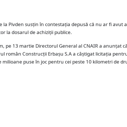
e la Pivden susțin în contestația depusă că nu ar fi avut 
r la dosarul de achiziții publice.
m, pe 13 martie Directorul General al CNAIR a anunțat c
l român Construcții Erbașu S.A a câștigat licitația pentr
 milioane puse în joc pentru cei peste 10 kilometri de d