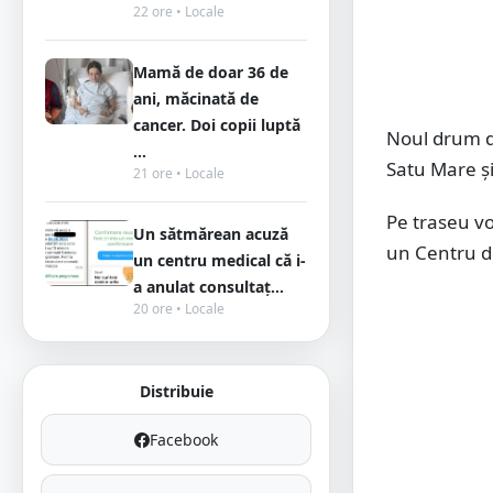
22 ore • Locale
Mamă de doar 36 de
ani, măcinată de
cancer. Doi copii luptă
Noul drum d
...
Satu Mare ș
21 ore • Locale
Pe traseu vo
Un sătmărean acuză
un Centru de
un centru medical că i-
a anulat consultaț...
20 ore • Locale
Distribuie
Facebook