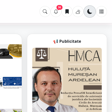
36
📢 Publicitate