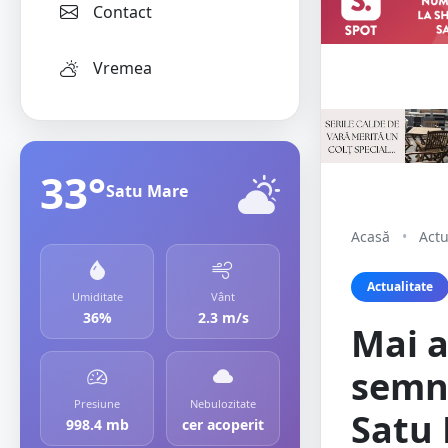
Contact
Vremea
33°
Satu Mare
Acasă
•
Actu
Actualitate
Umiditate
Vânt
36%
2.3 m/s
Mai a
semna
Presiune
Nebulozitate
Satu 
998.4 mb
cer acoperit