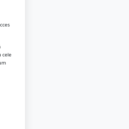
acces
ă
u cele
rum