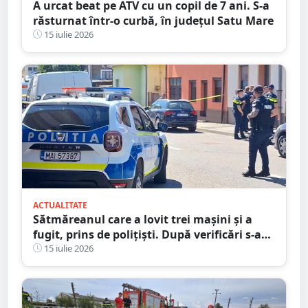
A urcat beat pe ATV cu un copil de 7 ani. S-a
răsturnat într-o curbă, în județul Satu Mare
15 iulie 2026
ACTUALITATE
Sătmăreanul care a lovit trei mașini și a
fugit, prins de polițiști. După verificări s-a
ales și cu dosar penal
15 iulie 2026