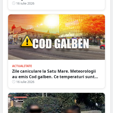
16 iulie 2026
ACTUALITATE
Zile caniculare la Satu Mare. Meteorologii
au emis Cod galben. Ce temperaturi sunt
așteptate și când expiră avertizarea meteo
16 iulie 2026