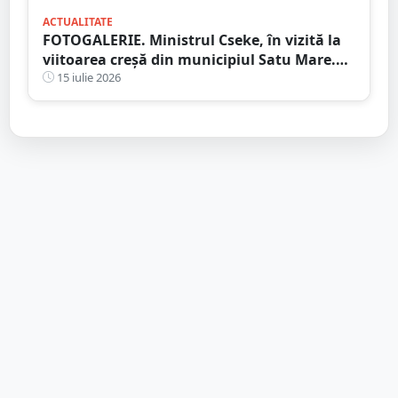
ACTUALITATE
FOTOGALERIE. Ministrul Cseke, în vizită la
viitoarea creșă din municipiul Satu Mare.
Ce spune primarul despre lucrări
15 iulie 2026