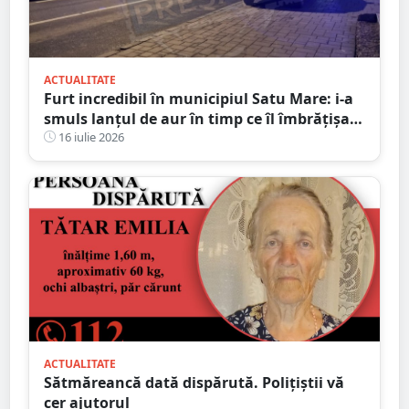
ACTUALITATE
Furt incredibil în municipiul Satu Mare: i-a
smuls lanțul de aur în timp ce îl îmbrățișa și
săruta
16 iulie 2026
ACTUALITATE
Sătmăreancă dată dispărută. Polițiștii vă
cer ajutorul