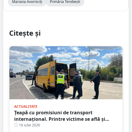
Mariana Avorniciți
Primăria Terebești
Citește și
ACTUALITATE
Țeapă cu promisiuni de transport
internațional. Printre victime se află și
persoane din județul Satu Mare
16 iulie 2026