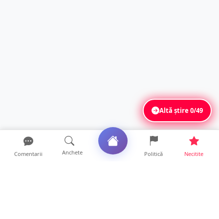
Altă știre
0/49
Anchete
Comentarii
Politică
Necitite
Ultimele articole
Mamă de doar 36 de ani, măcinată de