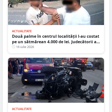
ACTUALITATE
Două palme în centrul localității l-au costat
pe un sătmărean 4.000 de lei. Judecătorii au
refuzat să îl lase fără condamnare penală
16 iulie 2026
ACTUALITATE