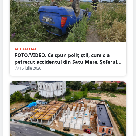
ACTUALITATE
FOTO/VIDEO. Ce spun polițiștii, cum s-a
petrecut accidentul din Satu Mare. Șoferul a
ajuns cu mașina răsturnată în șanț
15 iulie 2026