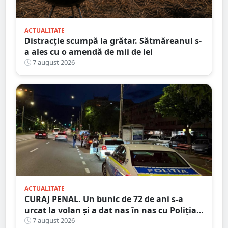
ACTUALITATE
Distracție scumpă la grătar. Sătmăreanul s-
a ales cu o amendă de mii de lei
7 august 2026
ACTUALITATE
CURAJ PENAL. Un bunic de 72 de ani s-a
urcat la volan și a dat nas în nas cu Poliția
Satu Mare
7 august 2026