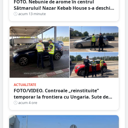
FOTO. Nebunie de arome în centrul
Sătmarului! Nazar Kebab House s-a deschis
cu șaorma la 20 de lei
acum 13 minute
ACTUALITATE
FOTO/VIDEO. Controale „reinstituite”
temporar la frontiera cu Ungaria. Sute de
persoane și mașini, verificate în județul
acum 4 ore
Satu Mare