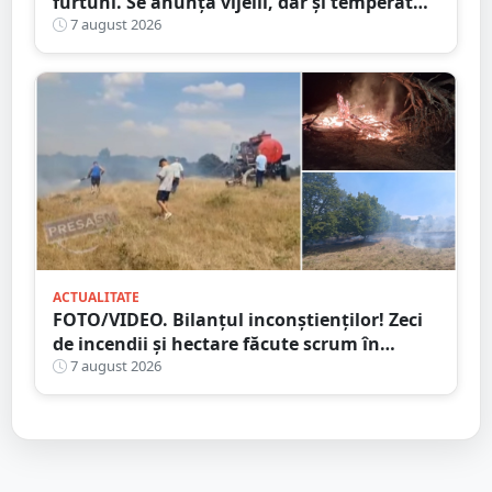
furtuni. Se anunță vijelii, dar și temperaturi
ridicate. Avertizarea ANM
7 august 2026
ACTUALITATE
FOTO/VIDEO. Bilanțul inconștienților! Zeci
de incendii și hectare făcute scrum în
județul Satu Mare
7 august 2026