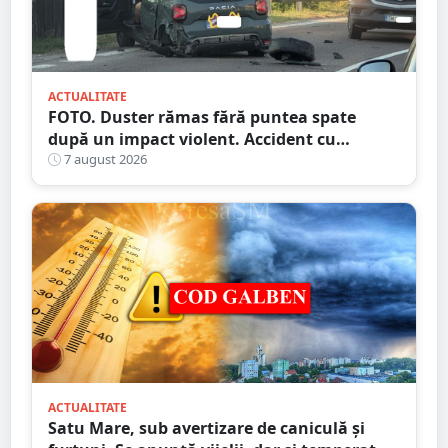
ACTUALITATE
FOTO. Duster rămas fără puntea spate
după un impact violent. Accident cu
implicarea unei mașini din Satu Mare
7 august 2026
ACTUALITATE
Satu Mare, sub avertizare de caniculă și