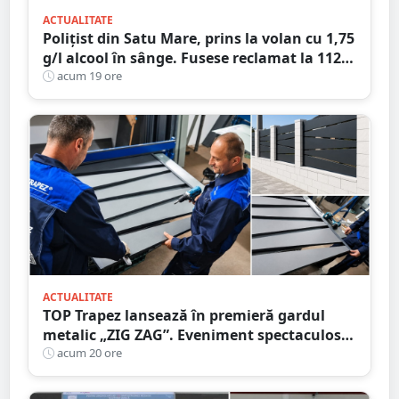
ACTUALITATE
Polițist din Satu Mare, prins la volan cu 1,75
g/l alcool în sânge. Fusese reclamat la 112
că circula pe contrasens
acum 19 ore
ACTUALITATE
TOP Trapez lansează în premieră gardul
metalic „ZIG ZAG”. Eveniment spectaculos
în Grădina Romei
acum 20 ore