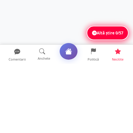
Altă știre
0/57
Anchete
Comentarii
Politică
Necitite
Ultimele articole
FOTO. Nebunie de arome în centrul
Sătmarului! Nazar Kebab Ho...
15 ore • Locale
La ce ore va putea fi observată eclipsa de
soare la Satu Mar...