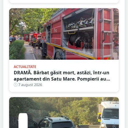
ACTUALITATE
DRAMĂ. Bărbat găsit mort, astăzi, într-un
apartament din Satu Mare. Pompierii au
spart ușa
7 august 2026