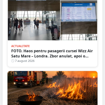
ACTUALITATE
FOTO. Haos pentru pasagerii cursei Wizz Air
Satu Mare – Londra. Zbor anulat, apoi o
nouă întârziere. Fără explicații clare
7 august 2026