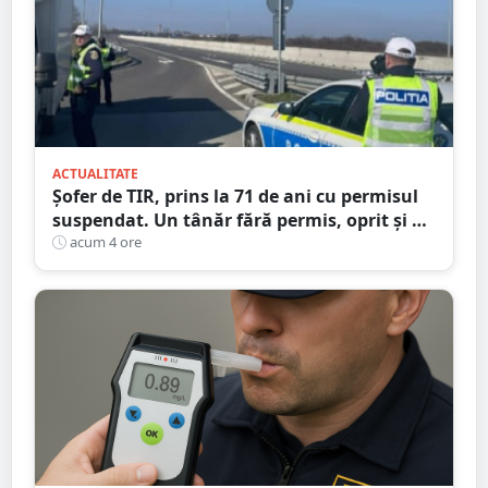
ACTUALITATE
Șofer de TIR, prins la 71 de ani cu permisul
suspendat. Un tânăr fără permis, oprit și el
la Petea
acum 4 ore