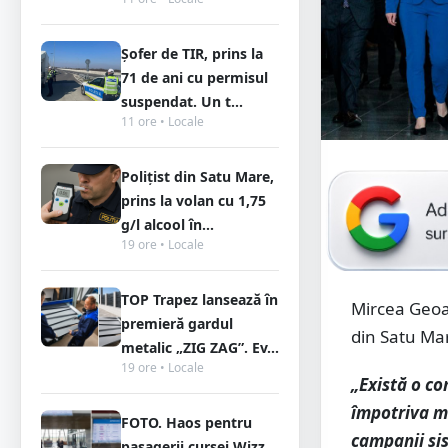
Șofer de TIR, prins la
71 de ani cu permisul
suspendat. Un t...
11 ore • Locale
Polițist din Satu Mare,
prins la volan cu 1,75
g/l alcool în...
19 ore • Locale
TOP Trapez lansează în
Mircea Geoa
premieră gardul
din Satu Ma
metalic „ZIG ZAG”. Ev...
19 ore • Locale
„Există o c
împotriva me
FOTO. Haos pentru
campanii sis
pasagerii cursei Wizz