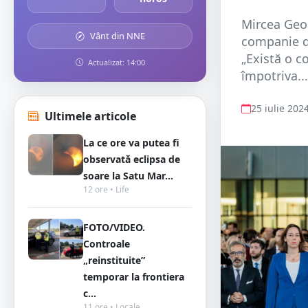
Mircea Geoa
Vânt din NNE
companie d
„Există o c
Actualizat: 14:00
împotriva...
25 iulie 202
Ultimele articole
La ce ore va putea fi
observată eclipsa de
soare la Satu Mar...
12 ore • Life
FOTO/VIDEO.
Controale
„reinstituite”
temporar la frontiera
c...
11 ore • Locale