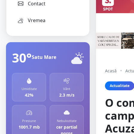
Contact
Vremea
30°
Satu Mare
Acasă
•
Actu
Actualitate
Umiditate
Vânt
42%
2.3 m/s
O com
camp
Presiune
Nebulozitate
Acuza
1001.7 mb
cer partial
noros