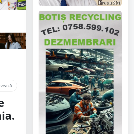
lvează
e
ia.