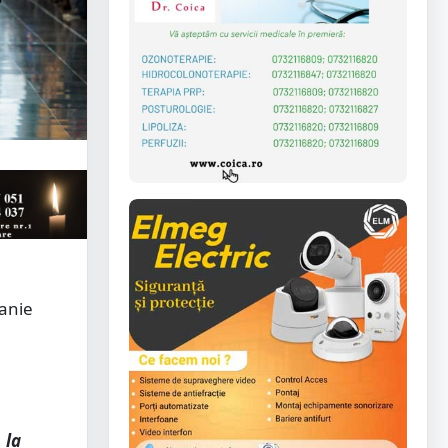
anie
 la