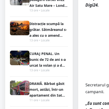
Digi24.
Air Satu Mare – Lond...
13 ore • Locale
Distracție scumpă la
grătar. Sătmăreanul s-
a ales cu o amend...
13 ore • Locale
CURAJ PENAL. Un
bunic de 72 de ani s-a
urcat la volan și a d...
13 ore • Locale
DRAMĂ. Bărbat găsit
Secretarul g
mort, astăzi, într-un
campanii.
apartament din Sat...
11 ore • Locale
„Eu sunt con