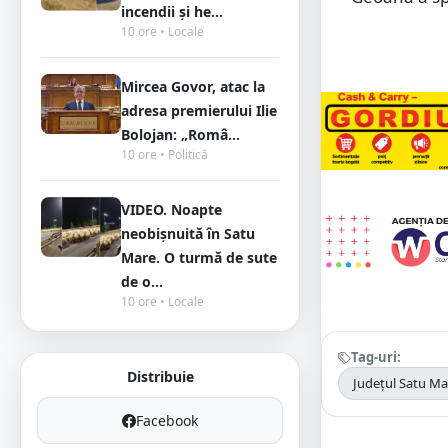
incendii și he...
10 ore • Locale
Mircea Govor, atac la
adresa premierului Ilie
Bolojan: „Româ...
10 ore • Politică
VIDEO. Noapte
neobișnuită în Satu
Mare. O turmă de sute
de o...
10 ore • Locale
Tag-uri:
Distribuie
Județul Satu Ma
Facebook