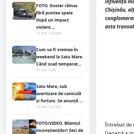
influență ma
FOTO. Duster rămas
Chișinău, al
fără puntea spate
conglomerat 
după un impact
asta transat
violent....
11 ore • Locale
Cum va fi vremea în
weekend la Satu Mare.
Când scad temperat...
11 ore • Life
Satu Mare, sub
avertizare de caniculă
și furtuni. Se anunță ...
10 ore • Locale
FOTO/VIDEO. Bilanțul
Întrebat de
inconștienților! Zeci de
Geoană a spu