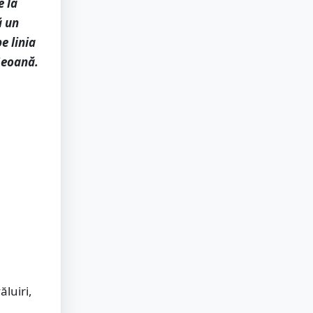
e la
ă un
e linia
Geoană.
luiri,