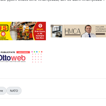
re
NATO