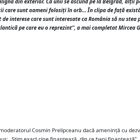
lignă din exterior. Că unii se ascund pe la Belgrad, alții p
ții care sunt oameni folosiți în orb… În clipa de față exist
de interese care sunt interesate ca România să nu stea p
lantică pe care eu o reprezint”, a mai completat Mircea 
 moderatorul Cosmin Prelipceanu dacă amenință cu dezvă
s: „Știm exact cine finanțează, din ce bani finanțează”.