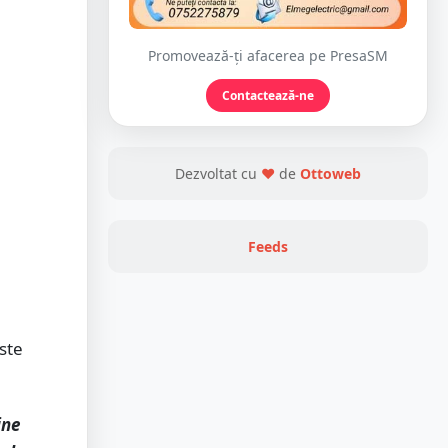
Promovează-ți afacerea pe PresaSM
Contactează-ne
Dezvoltat cu
❤
de
Ottoweb
Feeds
ste
ine