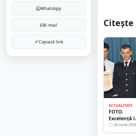
WhatsApp
Citește 
E-mail
Copiază link
ACTUALITATE
FOTO.
Excelență l
uniformă!
26 iunie 202
Sătmărean