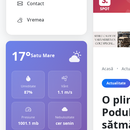
Contact
Vremea
17°
Satu Mare
Acasă
•
Actu
Actualitate
Umiditate
Vânt
87%
1.1 m/s
O pli
Podul
Presiune
Nebulozitate
sătmă
1001.1 mb
cer senin