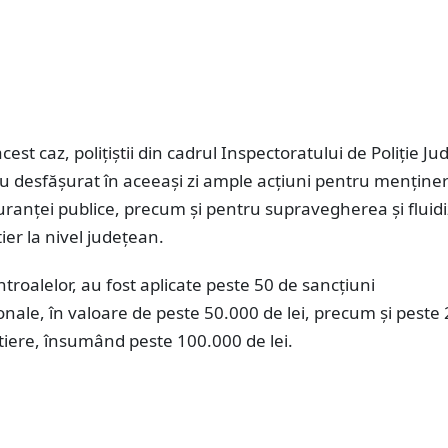
cest caz, polițiștii din cadrul Inspectoratului de Poliție J
u desfășurat în aceeași zi ample acțiuni pentru menține
iguranței publice, precum și pentru supravegherea și fluid
tier la nivel județean.
ntroalelor, au fost aplicate peste 50 de sancțiuni
nale, în valoare de peste 50.000 de lei, precum și peste
tiere, însumând peste 100.000 de lei.