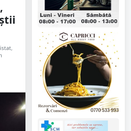
,
știi
istat,
n