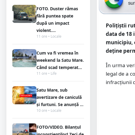
FOTO. Duster rămas
fără puntea spate
după un impact
Polițiștii r
violent....
data de 18 i
11 ore • Locale
municipiu, 
deține perm
Cum va fi vremea în
weekend la Satu Mare.
În urma veri
Când scad temperat...
legal de a c
11 ore • Life
infracțiunii
Satu Mare, sub
avertizare de caniculă
și furtuni. Se anunță ...
10 ore • Locale
FOTO/VIDEO. Bilanțul
inconștienților! Zeci de