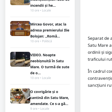
incendii și he...
10 ore • Locale
Mircea Govor, atac la
adresa premierului Ilie
Bolojan: „Româ...
Separat de a
10 ore • Politică
Satu Mare a
ordinii și s
VIDEO. Noapte
traficului ru
neobișnuită în Satu
Mare. O turmă de sute
În cadrul co
de o...
contravențio
10 ore • Locale
sancțiuni ru
O covrigărie și o
cantină din Satu Mare,
amendate. Ce s-a gă...
9 ore • Locale