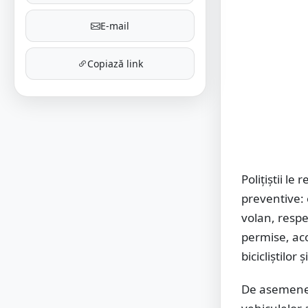
E-mail
Copiază link
Polițiștii le
preventive: 
volan, respe
permise, aco
bicicliștilor 
De asemenea,