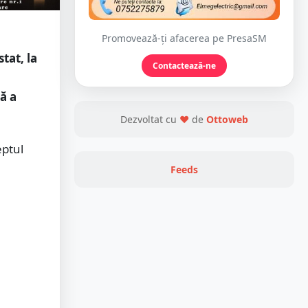
Promovează-ți afacerea pe PresaSM
tat, la
Contactează-ne
ă a
Dezvoltat cu
❤
de
Ottoweb
eptul
Feeds