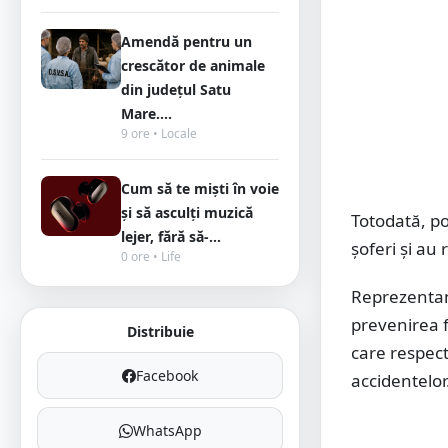
Amendă pentru un
crescător de animale
din județul Satu
Mare....
9 ore • Locale
Cum să te miști în voie
și să asculți muzică
Totodată, po
lejer, fără să-...
șoferi și au
0 ore • Life
Reprezentanț
prevenirea fa
Distribuie
care respect
Facebook
accidentelor
WhatsApp