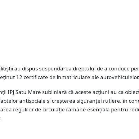
lițiștii au dispus suspendarea dreptului de a conduce pe
 reținut 12 certificate de înmatriculare ale autovehiculelor
ii IPJ Satu Mare subliniază că aceste acțiuni au ca obiec
ptelor antisociale și creșterea siguranței rutiere, în condi
area regulilor de circulație rămâne esențială pentru re
.