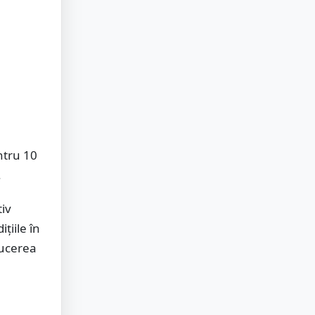
ntru 10
.
tiv
țiile în
ducerea