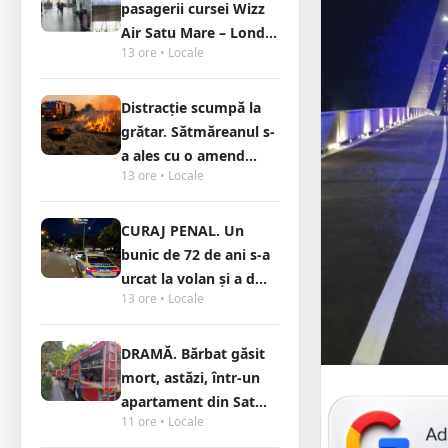
pasagerii cursei Wizz
Air Satu Mare – Lond...
13 ore • Locale
Distracție scumpă la
grătar. Sătmăreanul s-
a ales cu o amend...
13 ore • Locale
CURAJ PENAL. Un
bunic de 72 de ani s-a
urcat la volan și a d...
13 ore • Locale
DRAMĂ. Bărbat găsit
mort, astăzi, într-un
apartament din Sat...
11 ore • Locale