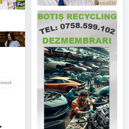
lvează
.