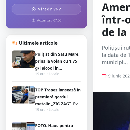
Amenz
Vânt din VNV
într-o
Actualizat: 07:00
de la
Ultimele articole
Polițiștii r
Polițist din Satu Mare,
la data de 1
prins la volan cu 1,75
municipiu, 
g/l alcool în...
19 ore • Locale
19 iunie 20
TOP Trapez lansează în
premieră gardul
metalic „ZIG ZAG”. Ev...
19 ore • Locale
FOTO. Haos pentru