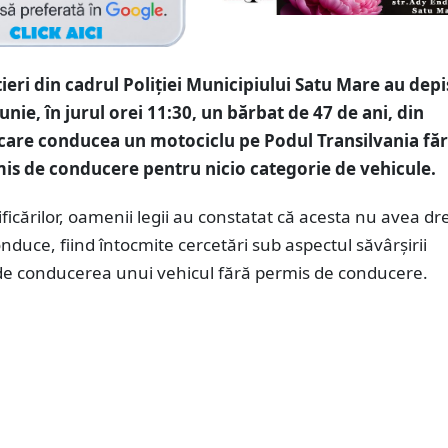
utieri din cadrul Poliției Municipiului Satu Mare au depis
unie, în jurul orei 11:30, un bărbat de 47 de ani, din
care conducea un motociclu pe Podul Transilvania făr
is de conducere pentru nicio categorie de vehicule.
ficărilor, oamenii legii au constatat că acesta nu avea dr
onduce, fiind întocmite cercetări sub aspectul săvârșirii
 de conducerea unui vehicul fără permis de conducere.