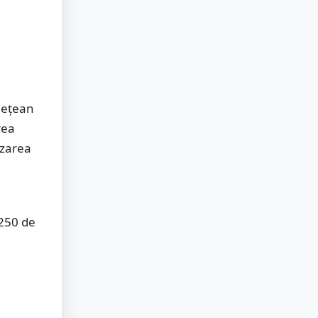
udețean
rea
izarea
 250 de