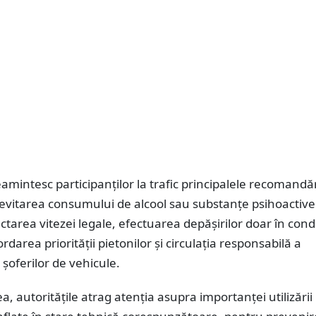
 reamintesc participanților la trafic principalele recomandă
evitarea consumului de alcool sau substanțe psihoactive
ctarea vitezei legale, efectuarea depășirilor doar în condi
rdarea priorității pietonilor și circulația responsabilă a
și șoferilor de vehicule.
 autoritățile atrag atenția asupra importanței utilizării