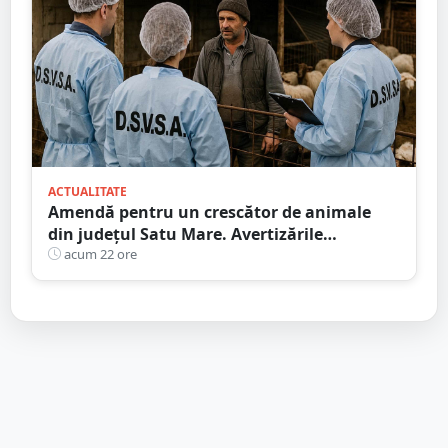
ACTUALITATE
Amendă pentru un crescător de animale
din județul Satu Mare. Avertizările
transmise de DSVSA
acum 22 ore