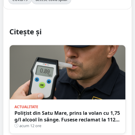
Citește și
ACTUALITATE
Polițist din Satu Mare, prins la volan cu 1,75
g/l alcool în sânge. Fusese reclamat la 112
că circula pe contrasens
acum 12 ore