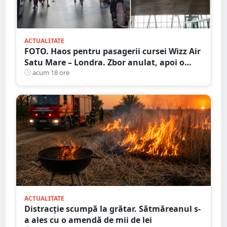
ACTUALITATE
FOTO. Haos pentru pasagerii cursei Wizz Air
Satu Mare – Londra. Zbor anulat, apoi o
nouă întârziere. Fără explicații clare
acum 18 ore
ACTUALITATE
Distracție scumpă la grătar. Sătmăreanul s-
a ales cu o amendă de mii de lei