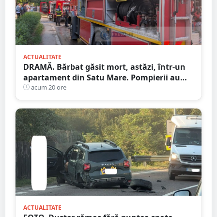
ACTUALITATE
DRAMĂ. Bărbat găsit mort, astăzi, într-un
apartament din Satu Mare. Pompierii au
spart ușa
acum 20 ore
ACTUALITATE