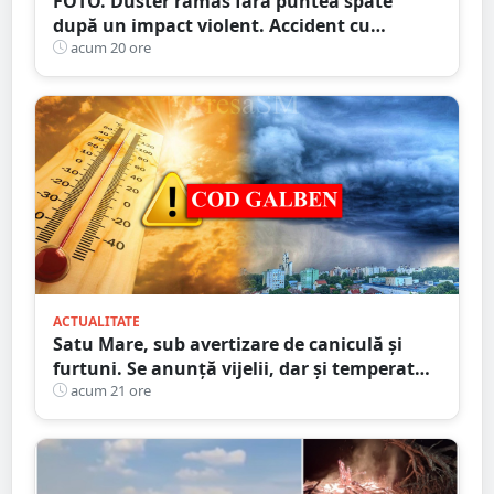
FOTO. Duster rămas fără puntea spate
după un impact violent. Accident cu
implicarea unei mașini din Satu Mare
acum 20 ore
ACTUALITATE
Satu Mare, sub avertizare de caniculă și
furtuni. Se anunță vijelii, dar și temperaturi
ridicate. Avertizarea ANM
acum 21 ore