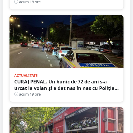
acum 18 ore
ACTUALITATE
CURAJ PENAL. Un bunic de 72 de ani s-a
urcat la volan și a dat nas în nas cu Poliția
Satu Mare
acum 19 ore