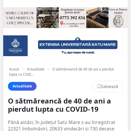
Acasă
•
Actualitate
•
O sătmăreancă de 40 de ani a pierdut
lupta cu COVI...
Salvează
Actualitate
O sătmăreancă de 40 de ani a
pierdut lupta cu COVID-19
Până astăzi, în județul Satu Mare s-au înregistrat
22321 îmbolnăviri, 20633 vindecări si 730 decese