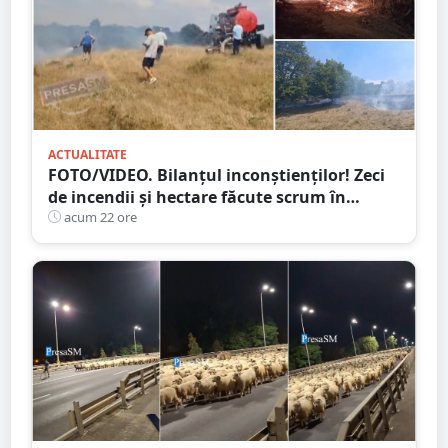
ACTUALITATE
FOTO/VIDEO. Bilanțul inconștienților! Zeci
de incendii și hectare făcute scrum în
județul Satu Mare
acum 22 ore