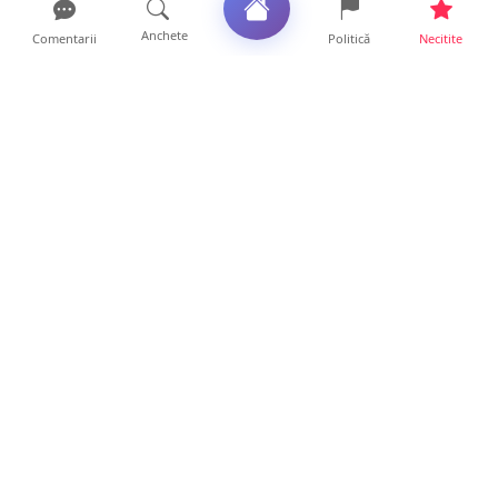
Anchete
Comentarii
Politică
Necitite
Ultimele articole
Polițist din Satu Mare, prins la volan cu 1,75
g/l alcool în...
19 ore • Locale
TOP Trapez lansează în premieră gardul
metalic „ZIG ZAG”. Ev...
19 ore • Locale
FOTO. Haos pentru pasagerii cursei Wizz Air
Satu Mare – Lond...
13 ore • Locale
Distracție scumpă la grătar. Sătmăreanul s-a