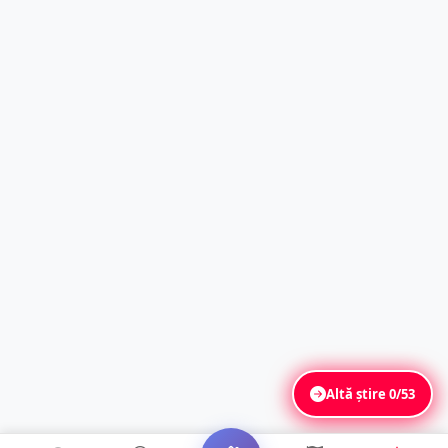
Altă știre
0/53