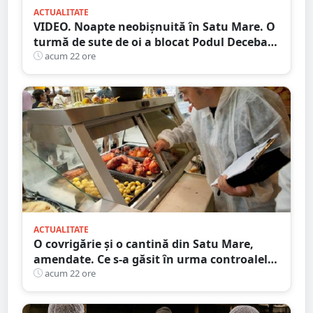
ACTUALITATE
VIDEO. Noapte neobișnuită în Satu Mare. O
turmă de sute de oi a blocat Podul Decebal.
Gest de apreciat al ciobanului
acum 22 ore
ACTUALITATE
O covrigărie și o cantină din Satu Mare,
amendate. Ce s-a găsit în urma controalelor
DSVSA
acum 22 ore