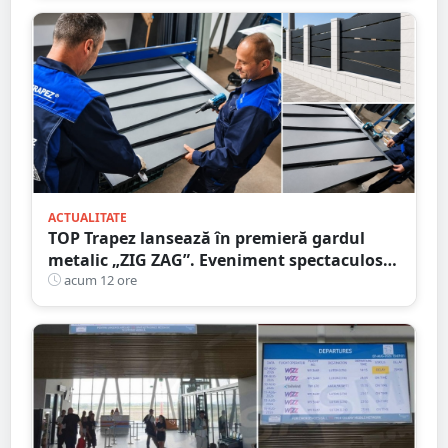
ACTUALITATE
TOP Trapez lansează în premieră gardul
metalic „ZIG ZAG”. Eveniment spectaculos
în Grădina Romei
acum 12 ore