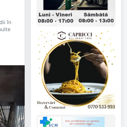
ii în
multe