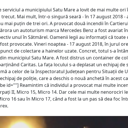
serviciul a municipiului Satu Mare a lovit de mai multe ori 
 trecut. Mai mult, într-o singură seară - în 17 august 2018 - 
u mai puțin de trei ori. A provocat două incendii în Cartieru
cărora un autoturism marca Mercedes Benz a fost avariat în
pectiv unul în Sătmărel. Oamenii legii au informații că toate c
i fost provocate. Vineri noaptea - 17 august 2018, în jurul ore
 punct de colectare a hainelor uzate. Concret, totul s-a întâ
 din municipiul Satu Mare. A fost distrus un container de co
parținând Caritas. La fața locului s-a deplasat un echipaj de 
umă a celor de la Inspectoratul Județean pentru Situații de 
echipaj de poliție, care a deschis o nouă anchetă în acest ca
be id=""] Reamintim că individul a provocat mai multe incen
rpați II, Micro 15, Micro 14. Dar cele mai multe nenorociri le
Micro 16 sau în Micro 17, când a fost la un pas să dea foc în
rex.