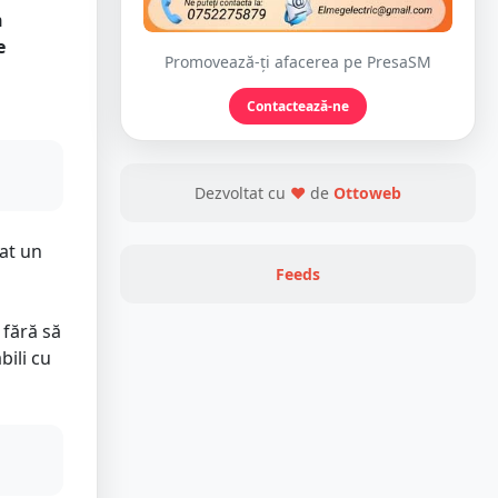
n
e
Promovează-ți afacerea pe PresaSM
Contactează-ne
Dezvoltat cu
❤
de
Ottoweb
at un
Feeds
 fără să
bili cu