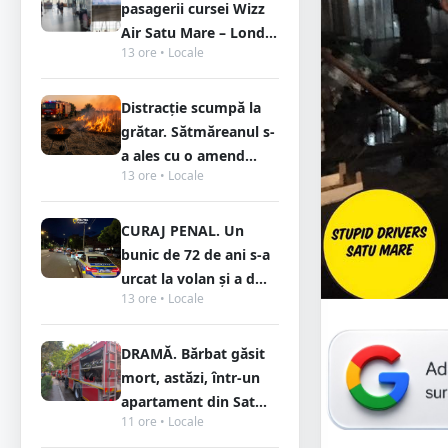
pasagerii cursei Wizz
Air Satu Mare – Lond...
13 ore • Locale
Distracție scumpă la
grătar. Sătmăreanul s-
a ales cu o amend...
13 ore • Locale
CURAJ PENAL. Un
bunic de 72 de ani s-a
urcat la volan și a d...
13 ore • Locale
DRAMĂ. Bărbat găsit
mort, astăzi, într-un
apartament din Sat...
11 ore • Locale