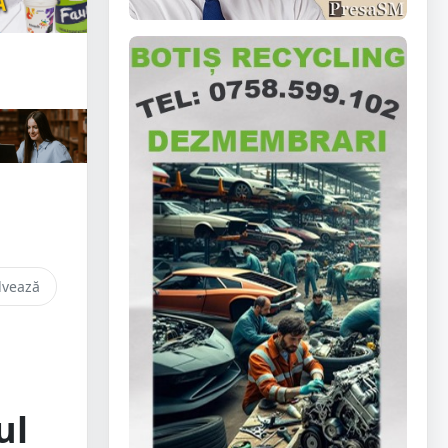
lvează
ul