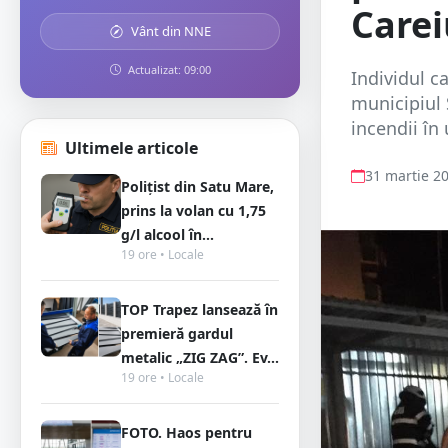
Carei
Vânt din NNE
Actualizat: 09:00
Individul c
municipiul 
incendii în 
Ultimele articole
31 martie 2
Polițist din Satu Mare,
prins la volan cu 1,75
g/l alcool în...
19 ore • Locale
TOP Trapez lansează în
premieră gardul
metalic „ZIG ZAG”. Ev...
19 ore • Locale
FOTO. Haos pentru