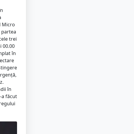
în
a
l Micro
 partea
ele trei
i 00.00
mplat în
lectare
stingere
Urgență,
z.
dii în
-a făcut
tregului