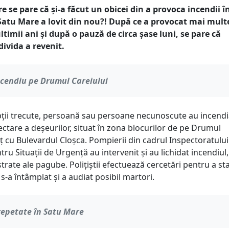
re se pare că și-a făcut un obicei din a provoca incendii î
Satu Mare a lovit din nou?! După ce a provocat mai mult
ultimii ani și după o pauză de circa șase luni, se pare că
divida a revenit.
ncendiu pe Drumul Careiului
pții trecute, persoană sau persoane necunoscute au incendi
ctare a deșeurilor, situat în zona blocurilor de pe Drumul
lț cu Bulevardul Cloșca. Pompierii din cadrul Inspectoratului
ru Situații de Urgență au intervenit și au lichidat incendiul,
istrate ale pagube. Polițiștii efectuează cercetări pentru a sta
 s-a întâmplat și a audiat posibil martori.
repetate în Satu Mare