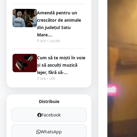
Amendă pentru un
crescător de animale
din județul Satu
Mare....
9 ore • Locale
Cum să te miști în voie
și să asculți muzică
lejer, fără să-...
0 ore • Life
Distribuie
Facebook
WhatsApp