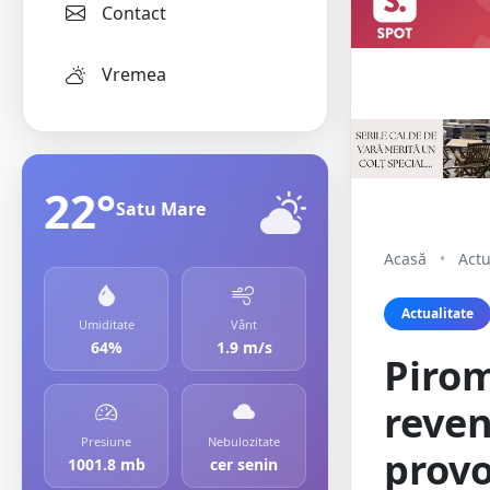
Contact
Vremea
22°
Satu Mare
Acasă
•
Actu
Actualitate
Umiditate
Vânt
64%
1.9 m/s
Pirom
reven
Presiune
Nebulozitate
provo
1001.8 mb
cer senin