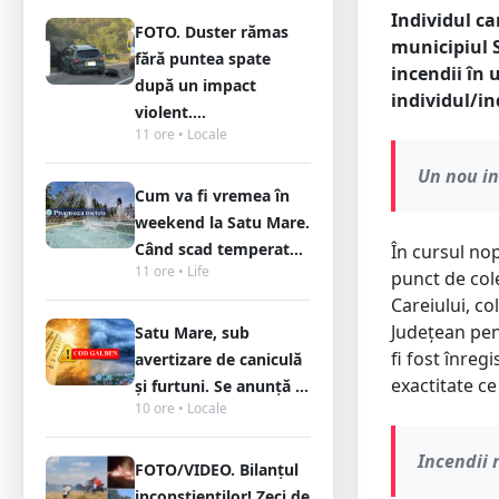
Individul ca
FOTO. Duster rămas
municipiul 
fără puntea spate
incendii în 
după un impact
individul/in
violent....
11 ore • Locale
Un nou i
Cum va fi vremea în
weekend la Satu Mare.
Când scad temperat...
În cursul no
11 ore • Life
punct de cole
Careiului, co
Județean pent
Satu Mare, sub
fi fost înreg
avertizare de caniculă
exactitate ce
și furtuni. Se anunță ...
10 ore • Locale
Incendii 
FOTO/VIDEO. Bilanțul
inconștienților! Zeci de