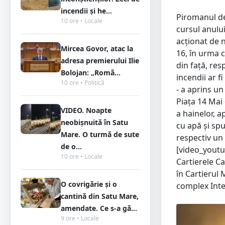
incendii și he...
Piromanul de 
10 ore • Locale
cursul anului
acționat de n
Mircea Govor, atac la
16, în urma 
adresa premierului Ilie
din față, res
Bolojan: „Româ...
incendii ar f
10 ore • Politică
- a aprins un
Piața 14 Mai
VIDEO. Noapte
a hainelor, a
neobișnuită în Satu
cu apă și sp
Mare. O turmă de sute
respectiv un 
de o...
[video_youtu
10 ore • Locale
Cartierele Ca
în Cartierul 
O covrigărie și o
complex Inte
cantină din Satu Mare,
amendate. Ce s-a gă...
9 ore • Locale