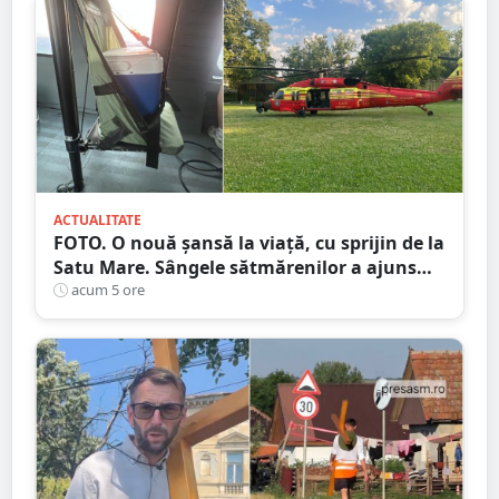
ACTUALITATE
FOTO. O nouă șansă la viață, cu sprijin de la
Satu Mare. Sângele sătmărenilor a ajuns
într-o misiune contra cronometru pentru
acum 5 ore
un transplant hepatic