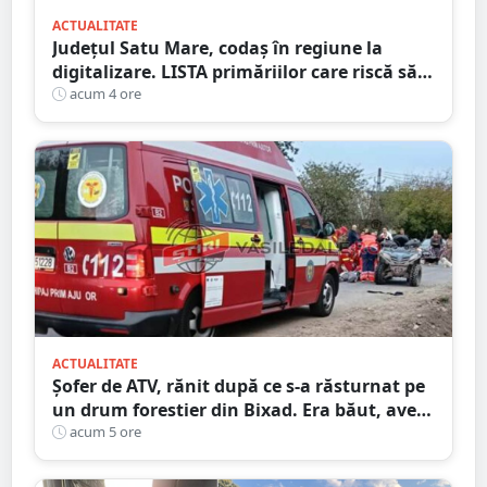
ACTUALITATE
Județul Satu Mare, codaș în regiune la
digitalizare. LISTA primăriilor care riscă să
piardă bani de la buget
acum 4 ore
ACTUALITATE
Șofer de ATV, rănit după ce s-a răsturnat pe
un drum forestier din Bixad. Era băut, avea
permisul anulat, iar vehiculul nu era
acum 5 ore
înmatriculat