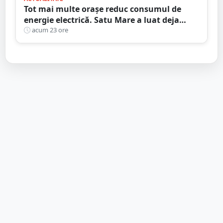
Tot mai multe orașe reduc consumul de
energie electrică. Satu Mare a luat deja
măsuri. Cu ce soluții au venit ceilalți
acum 23 ore
primari