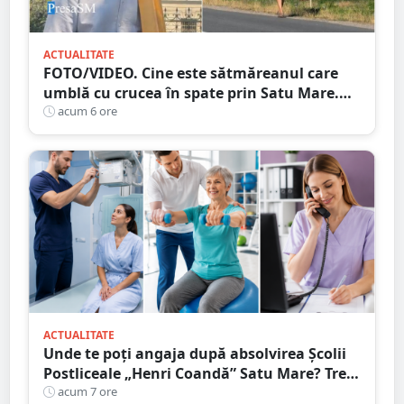
ACTUALITATE
FOTO/VIDEO. Cine este sătmăreanul care
umblă cu crucea în spate prin Satu Mare.
De ce face acest gest
acum 6 ore
ACTUALITATE
Unde te poți angaja după absolvirea Școlii
Postliceale „Henri Coandă” Satu Mare? Trei
calificări medicale, numeroase oportunități
acum 7 ore