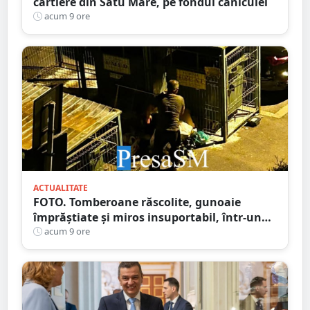
cartiere din Satu Mare, pe fondul caniculei
acum 9 ore
ACTUALITATE
FOTO. Tomberoane răscolite, gunoaie
împrăștiate și miros insuportabil, într-un
cartier al Sătmarului
acum 9 ore