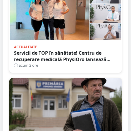
ACTUALITATE
Servicii de TOP în sănătate! Centru de
recuperare medicală PhysiOro lansează
Divizia medicală PhysiOro
acum 2 ore