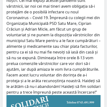
noștri. Cei mai expuși acestei pandemii sunt
vârstnicii, iar noi cei mai tineri avem obligația să-i
protejăm de o posibilă infectare cu noul
Coronavirus – Covid 19. Împreună cu colegii mei din
Organizația Municipală PSD Satu Mare, Ciprian
Crăciun și Adrian Micle, am făcut un grup de
voluntariat și ne punem la dispoziția vârstnicilor din
municipiul Satu Mare pentru a le face cumpărături –
alimente și medicamente sau chiar plata facturilor,
pentru ca ei să nu mai fie nevoiți să iasă din casă și
să nu se expună. Dimineața între orele 8-13 vom
prelua comenzile vârstnicilor care vor dori să-i
ajutăm, iar după amiaza le vom livra cumpărăturile.
Facem acest lucru voluntar din dorința de a-i
proteja și a le arăta recunoștința noastră. Haideți să
le arătăm că nu-i abandonăm! Haideți să fim solidari
pentru a trece împreună peste această încercare!”