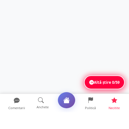
Altă știre
0/59
Anchete
Comentarii
Politică
Necitite
Ultimele articole