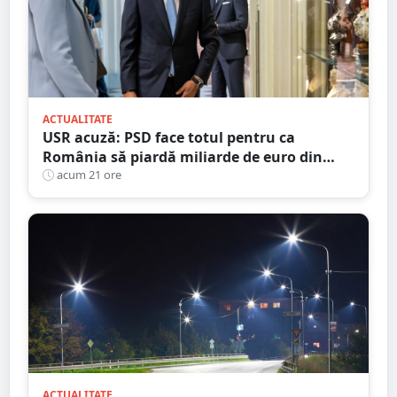
ACTUALITATE
USR acuză: PSD face totul pentru ca
România să piardă miliarde de euro din
PNRR
acum 21 ore
ACTUALITATE