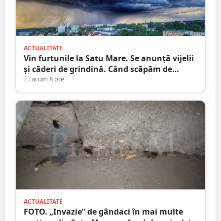
ACTUALITATE
Vin furtunile la Satu Mare. Se anunță vijelii
și căderi de grindină. Când scăpăm de
caniculă
acum 8 ore
ACTUALITATE
FOTO. „Invazie” de gândaci în mai multe