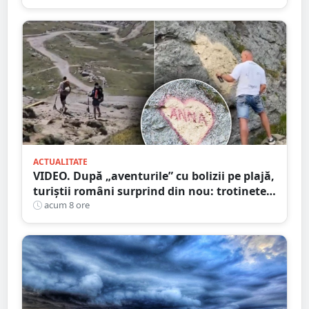
de carieră
ACTUALITATE
VIDEO. După „aventurile” cu bolizii pe plajă,
turiștii români surprind din nou: trotinete
pe Bucegi și declarații de dragoste pe stânci
acum 8 ore