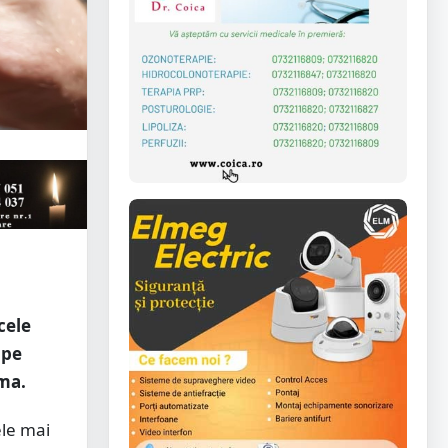
cele
 pe
rma.
ele mai