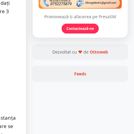
daţi
re 3
Promovează-ți afacerea pe PresaSM
Contactează-ne
Dezvoltat cu
❤
de
Ottoweb
Feeds
nstanţa
are se