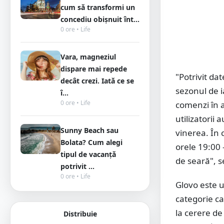
cum să transformi un
concediu obișnuit înt...
0 ore • Life
Vara, magneziul
dispare mai repede
"Potrivit da
decât crezi. Iată ce se
sezonul de i
î...
0 ore • Life
comenzi în 
utilizatorii
Sunny Beach sau
vinerea. În 
Bolata? Cum alegi
orele 19:00 
tipul de vacanță
de seară", s
potrivit ...
0 ore • Life
Glovo este u
categorie car
la cerere de
Distribuie