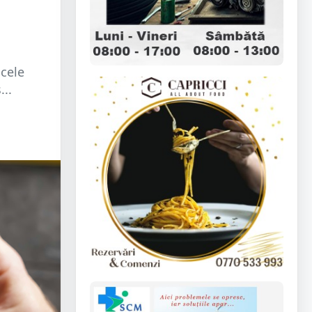
n
 cele
..