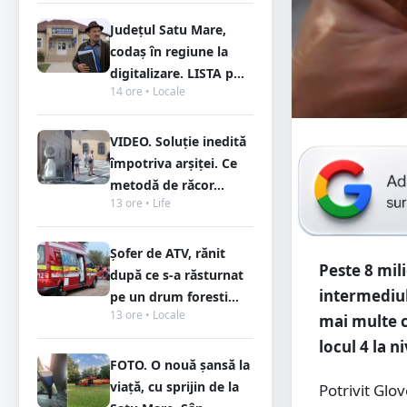
Județul Satu Mare,
codaș în regiune la
digitalizare. LISTA p...
14 ore • Locale
VIDEO. Soluție inedită
împotriva arșiței. Ce
metodă de răcor...
13 ore • Life
Șofer de ATV, rănit
Peste 8 mil
după ce s-a răsturnat
intermediul 
pe un drum foresti...
13 ore • Locale
mai multe c
locul 4 la n
FOTO. O nouă șansă la
viață, cu sprijin de la
Potrivit Gl