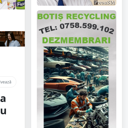
lvează
ba
cu