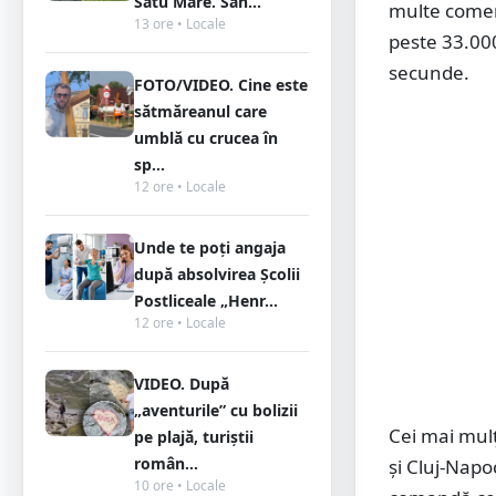
Satu Mare. Sân...
multe comen
13 ore • Locale
peste 33.000
secunde.
FOTO/VIDEO. Cine este
sătmăreanul care
umblă cu crucea în
sp...
12 ore • Locale
Unde te poți angaja
după absolvirea Școlii
Postliceale „Henr...
12 ore • Locale
VIDEO. După
„aventurile” cu bolizii
Cei mai mulţ
pe plajă, turiștii
român...
şi Cluj-Napo
10 ore • Locale