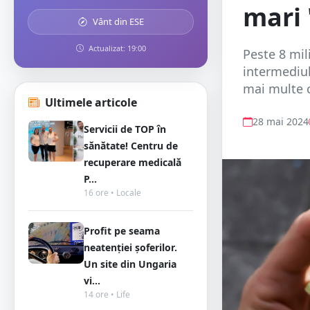
mari 
Vânt din ESE
Actualizat: 19:00
Peste 8 mil
intermediul 
mai multe c
Ultimele articole
28 mai 2024
Servicii de TOP în
sănătate! Centru de
recuperare medicală
P...
16 ore • Locale
Profit pe seama
neatenției șoferilor.
Un site din Ungaria
vi...
14 ore • Life