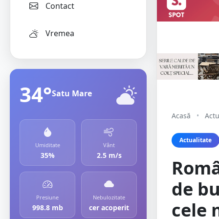
Contact
Vremea
34°
Satu Mare
Acasă
•
Actu
Actualitate
Umiditate
Vânt
35%
2.5 m/s
Român
de bu
Presiune
Nebulozitate
cele 
998.8 mb
cer acoperit