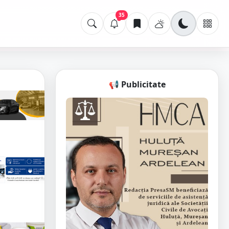
35
📢 Publicitate