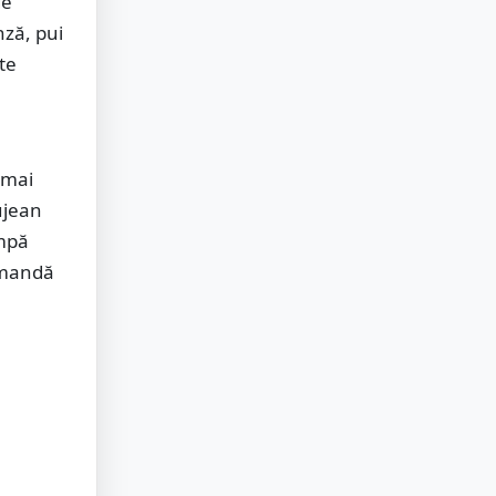
de
nză, pui
te
 mai
ujean
umpă
comandă