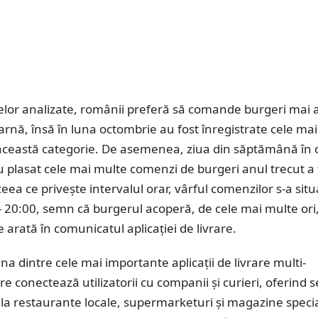
telor analizate, românii preferă să comande burgeri mai a
arnă, însă în luna octombrie au fost înregistrate cele ma
această categorie. De asemenea, ziua din săptămână în 
 au plasat cele mai multe comenzi de burgeri anul trecut a 
ceea ce priveşte intervalul orar, vârful comenzilor s-a situ
- 20:00, semn că burgerul acoperă, de cele mai multe or
e arată în comunicatul aplicaţiei de livrare.
na dintre cele mai importante aplicaţii de livrare multi-
e conectează utilizatorii cu companii şi curieri, oferind se
 la restaurante locale, supermarketuri şi magazine specia