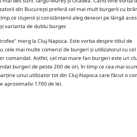
 mai des sunt Târgu-Mureş şi Oradea. Când vine vorba 
lizatorii din Bucureşti preferă cel mai mult burgerii cu brâ
 timp ce clujenii şi constănţenii aleg deseori pe lângă aces
şi varianta de dublu burger.
rofee" merg la Cluj-Napoca. Este vorba despre titlul de
 cu cele mai multe comenzi de burgeri și utilizatorul cu cel
r comandat. Astfel, cel mai mare fan burgeri este un cl
ndat burgeri de peste 200 de ori, în timp ce cea mai sc
rţine unui utilizator tot din Cluj-Napoca care făcut o 
e aproximativ 1700 de lei.