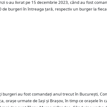
zi s-au livrat pe 15 decembrie 2023, când au fost coman
 de burgeri în întreaga ţară, respectiv un burger la fieca
i burgeri au fost comandaţi anul trecut în Bucureşti, Co
ca, oraşe urmate de Iaşi şi Braşov, în timp ce oraşele în c