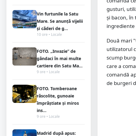
comandă cel
gusturi, uti
Vin furtunile la Satu
şi bacon, în
Mare. Se anunță vijelii
ingrediente 
și căderi de g...
10 ore • Locale
Două mari "t
utilizatorul
FOTO. „Invazie” de
scump burge
gândaci în mai multe
care a coma
cartiere din Satu Ma...
9 ore • Locale
comandă apa
de burgeri d
FOTO. Tomberoane
răscolite, gunoaie
împrăștiate și miros
ins...
9 ore • Locale
Madrid după apus: