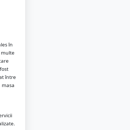
les în
i multe
care
fost
at între
i, masa
rvicii
lizate.