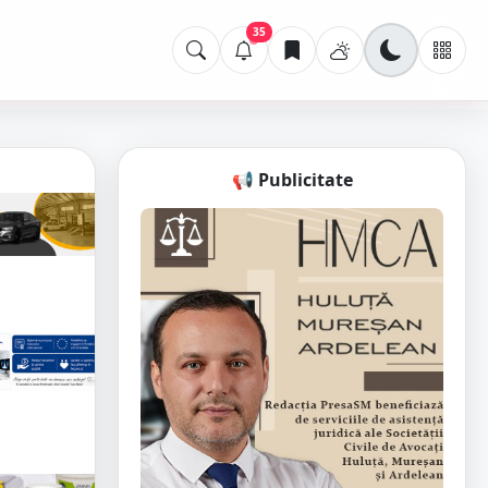
35
📢 Publicitate