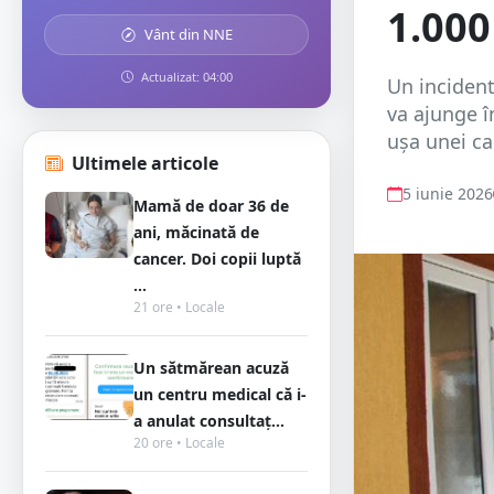
1.000
Vânt din NNE
Actualizat: 04:00
Un incident
va ajunge î
ușa unei ca
Ultimele articole
5 iunie 2026
Mamă de doar 36 de
ani, măcinată de
cancer. Doi copii luptă
...
21 ore • Locale
Un sătmărean acuză
un centru medical că i-
a anulat consultaț...
20 ore • Locale