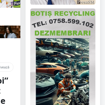
lvează
i”
t
de