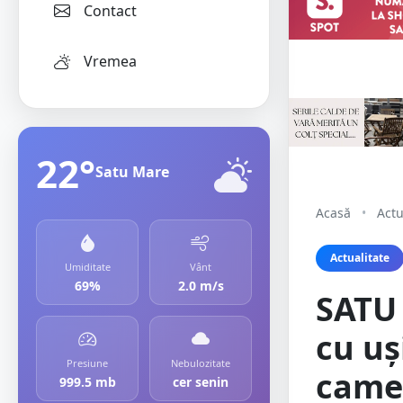
Contact
Vremea
22°
Satu Mare
Acasă
•
Actu
Actualitate
Umiditate
Vânt
69%
2.0 m/s
SATU 
cu uș
Presiune
Nebulozitate
camer
999.5 mb
cer senin