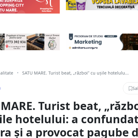
alitate
•
SATU MARE. Turist beat, „război” cu ușile hotelulu...
Sa
MARE. Turist beat, „războ
ile hotelului: a confunda
a și a provocat pagube 