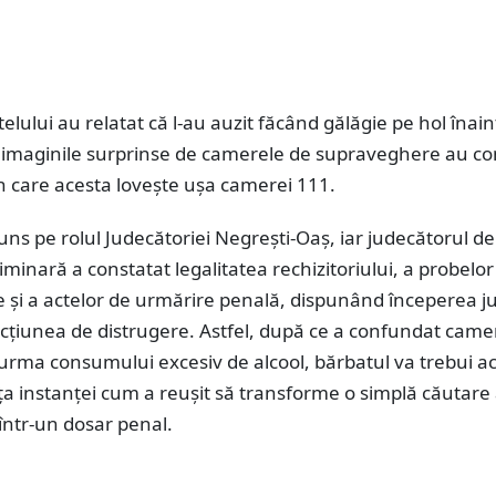
telului au relatat că l-au auzit făcând gălăgie pe hol înai
ar imaginile surprinse de camerele de supraveghere au c
 care acesta lovește ușa camerei 111.
uns pe rolul Judecătoriei Negrești-Oaș, iar judecătorul de
minară a constatat legalitatea rechizitoriului, a probelor
 și a actelor de urmărire penală, dispunând începerea ju
acțiunea de distrugere. Astfel, după ce a confundat came
 urma consumului excesiv de alcool, bărbatul va trebui 
ața instanței cum a reușit să transforme o simplă căutare
 într-un dosar penal.