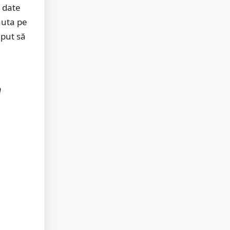
e date
căuta pe
eput să
m