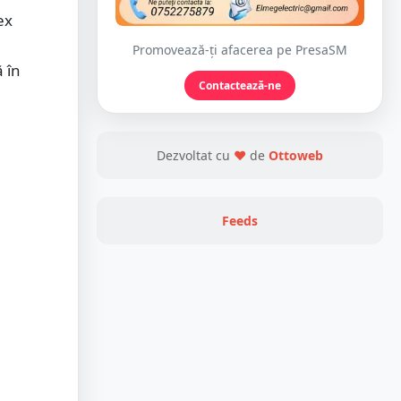
ex
Promovează-ți afacerea pe PresaSM
 în
Contactează-ne
Dezvoltat cu
❤
de
Ottoweb
Feeds