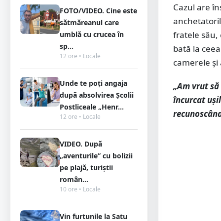
Cazul are în
FOTO/VIDEO. Cine este
anchetatoril
sătmăreanul care
fratele său,
umblă cu crucea în
sp...
bată la ceea
12 ore • Locale
camerele și a
Unde te poți angaja
„Am vrut să 
după absolvirea Școlii
încurcat uși
Postliceale „Henr...
recunoscând 
12 ore • Locale
VIDEO. După
„aventurile” cu bolizii
pe plajă, turiștii
român...
10 ore • Locale
Vin furtunile la Satu