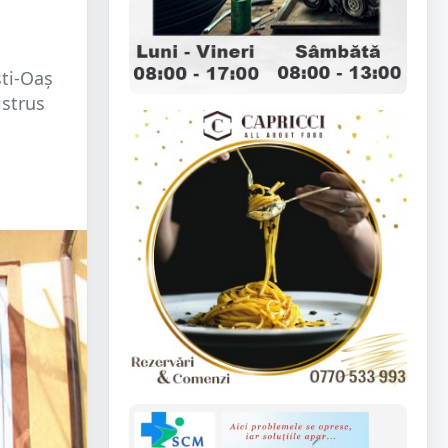
ști-Oaș
istrus