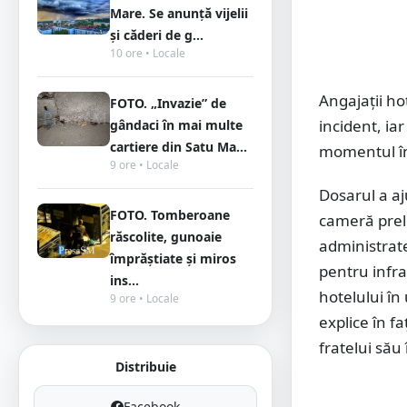
Mare. Se anunță vijelii
și căderi de g...
10 ore • Locale
Angajații ho
FOTO. „Invazie” de
incident, i
gândaci în mai multe
cartiere din Satu Ma...
momentul în
9 ore • Locale
Dosarul a aj
FOTO. Tomberoane
cameră preli
răscolite, gunoaie
administrate
împrăștiate și miros
pentru infr
ins...
hotelului în
9 ore • Locale
explice în f
fratelui său
Distribuie
Facebook