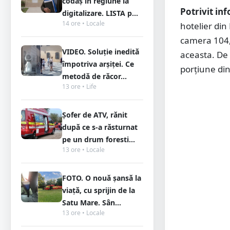
codaș în regiune la
Potrivit in
digitalizare. LISTA p...
14 ore • Locale
hotelier din
camera 104, 
VIDEO. Soluție inedită
aceasta. De 
împotriva arșiței. Ce
porțiune din
metodă de răcor...
13 ore • Life
Șofer de ATV, rănit
după ce s-a răsturnat
pe un drum foresti...
13 ore • Locale
FOTO. O nouă șansă la
viață, cu sprijin de la
Satu Mare. Sân...
13 ore • Locale