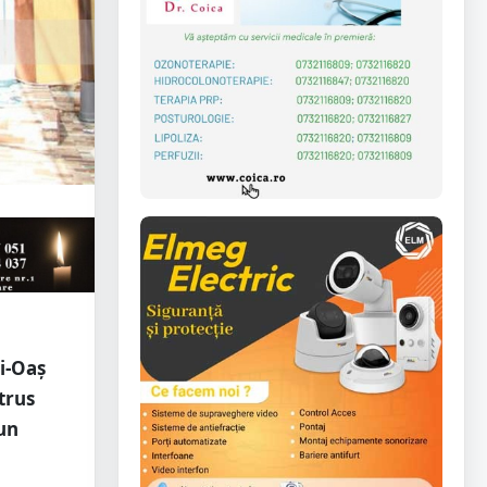
ti-Oaș
trus
un