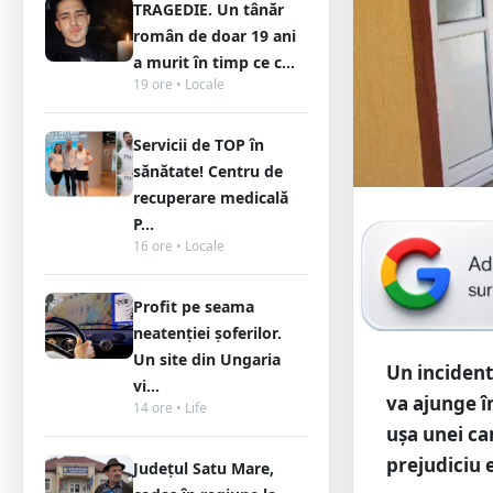
TRAGEDIE. Un tânăr
român de doar 19 ani
a murit în timp ce c...
19 ore • Locale
Servicii de TOP în
sănătate! Centru de
recuperare medicală
P...
16 ore • Locale
Profit pe seama
neatenției șoferilor.
Un site din Ungaria
Un incident
vi...
va ajunge î
14 ore • Life
ușa unei ca
prejudiciu 
Județul Satu Mare,