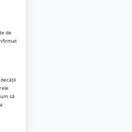
nte de
onfirmat
decății
rele
acum să
 a