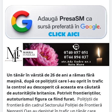
Un tânăr în vârstă de 26 de ani a rămas fără
mașină, după ce polițiștii care l-au oprit în trafic
la control au descoperit că aceasta era căutată
de autoritățile britanice. Potrivit frontieriștilor,
autoturismul figura ca fiind furat.
Polițiștii de
frontieră din cadrul Sectorului Poliției de Frontieră
Negrești Oaș au depistat în trafic un tânăr care