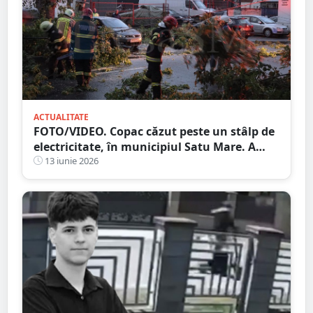
ACTUALITATE
FOTO/VIDEO. Copac căzut peste un stâlp de
electricitate, în municipiul Satu Mare. A
fost avariată și o mașină
13 iunie 2026