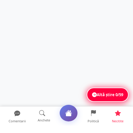
Altă știre
0/59
Anchete
Comentarii
Politică
Necitite