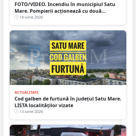
FOTO/VIDEO. Incendiu în municipiul Satu
Mare. Pompierii acționează cu două
autospeciale
14 iunie 2026
ACTUALITATE
Cod galben de furtună în județul Satu Mare.
LISTA localităților vizate
13 iunie 2026