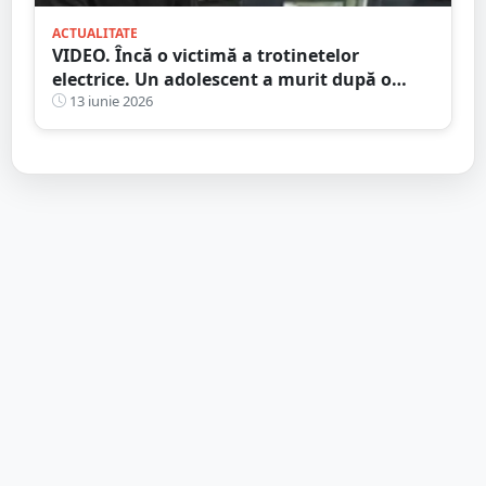
ACTUALITATE
VIDEO. Încă o victimă a trotinetelor
electrice. Un adolescent a murit după o
lună pe patul de la ATI
13 iunie 2026