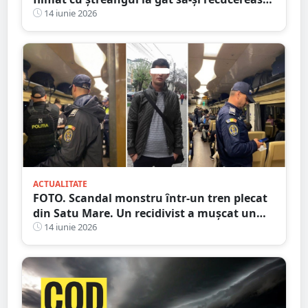
iubita. A făcut și accident
14 iunie 2026
ACTUALITATE
FOTO. Scandal monstru într-un tren plecat
din Satu Mare. Un recidivist a mușcat un
polițist de mână
14 iunie 2026