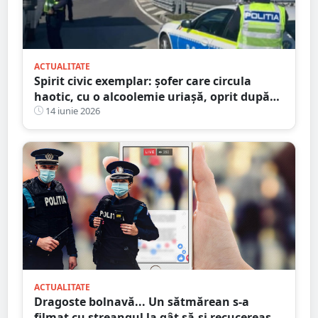
ACTUALITATE
Spirit civic exemplar: șofer care circula
haotic, cu o alcoolemie uriașă, oprit după
ce un martor a sunat la 112 și l-a urmărit
14 iunie 2026
până la sosirea poliției
ACTUALITATE
Dragoste bolnavă... Un sătmărean s-a
filmat cu ștreangul la gât să-și recucerească