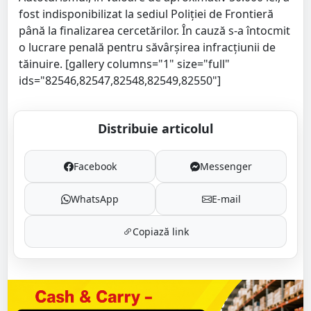
fost indisponibilizat la sediul Poliției de Frontieră
până la finalizarea cercetărilor. În cauză s-a întocmit
o lucrare penală pentru săvârșirea infracțiunii de
tăinuire. [gallery columns="1" size="full"
ids="82546,82547,82548,82549,82550"]
Distribuie articolul
Facebook
Messenger
WhatsApp
E-mail
Copiază link