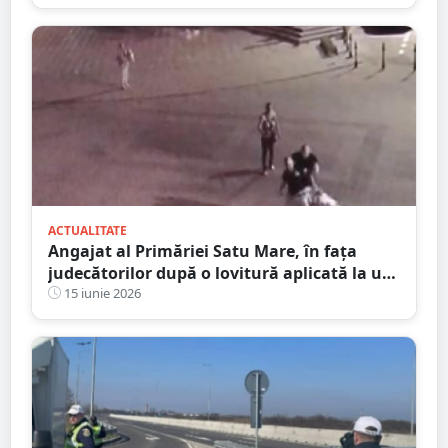
ACTUALITATE
Angajat al Primăriei Satu Mare, în fața
judecătorilor după o lovitură aplicată la un
majorat. Victima cere daune morale de
15 iunie 2026
100.000 de euro