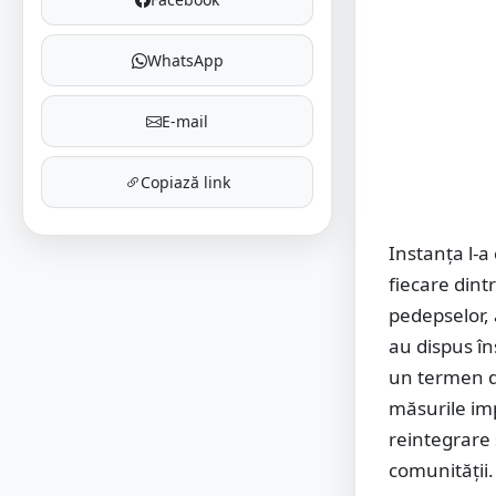
WhatsApp
E-mail
Copiază link
Instanța l-a
fiecare dint
pedepselor, 
au dispus î
un termen d
măsurile imp
reintegrare 
comunității.