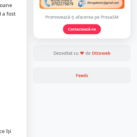
foane
 a fost
Promovează-ți afacerea pe PresaSM
Contactează-ne
Dezvoltat cu
❤
de
Ottoweb
Feeds
e își