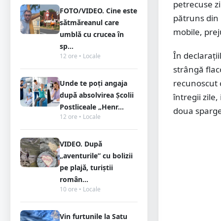
petrecuse zi
FOTO/VIDEO. Cine este
pătruns din 
sătmăreanul care
mobile, preju
umblă cu crucea în
sp...
În declarați
12 ore • Locale
strângă flac
recunoscut c
Unde te poți angaja
după absolvirea Școlii
întregii zile
Postliceale „Henr...
doua sparge
12 ore • Locale
VIDEO. După
„aventurile” cu bolizii
pe plajă, turiștii
român...
10 ore • Locale
Vin furtunile la Satu