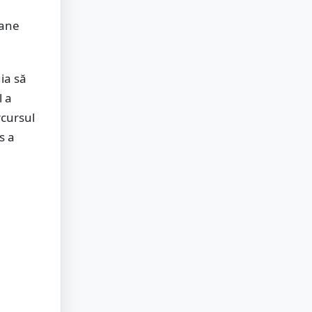
oane
uia să
l a
rcursul
s a