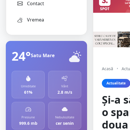
Contact
Vremea
24°
Satu Mare
Acasă
•
Actu
Actualitate
Umiditate
Vânt
61%
2.8 m/s
Și-a 
o spa
Presiune
Nebulozitate
doua 
999.6 mb
cer senin