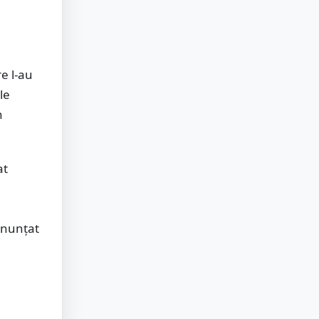
e l-au
le
n
at
renunțat