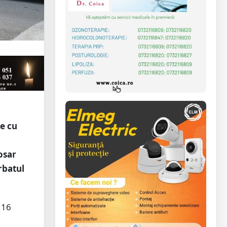
e cu
osar
rbatul
 16