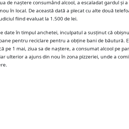
ua de naștere consumând alcool, a escaladat gardul și a
nou în local. De această dată a plecat cu alte două telef
diciul fiind evaluat la 1.500 de lei.
ile date în timpul anchetei, inculpatul a susținut că obișn
oane pentru reciclare pentru a obține bani de băutură. E
ă pe 1 mai, ziua sa de naștere, a consumat alcool pe pa
, iar ulterior a ajuns din nou în zona pizzeriei, unde a comi
re.