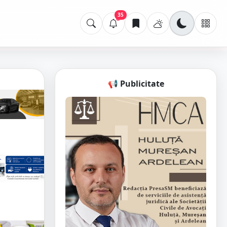
35
📢 Publicitate