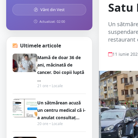
Satu
Vânt din Vest
Actualizat: 02:00
Un sătmărea
suspendare 
restaurant 
Ultimele articole
11 iunie 20
Mamă de doar 36 de
ani, măcinată de
cancer. Doi copii luptă
...
21 ore • Locale
Un sătmărean acuză
un centru medical că i-
a anulat consultaț...
20 ore • Locale