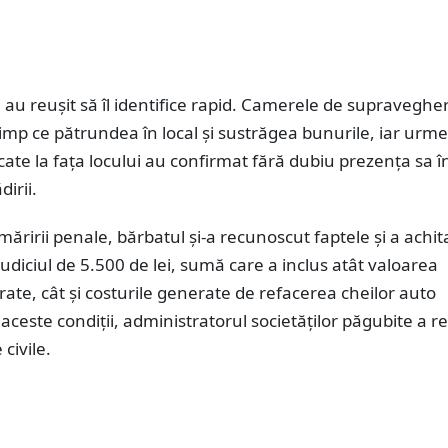
 au reușit să îl identifice rapid. Camerele de supravegher
timp ce pătrundea în local și sustrăgea bunurile, iar urme
icate la fața locului au confirmat fără dubiu prezența sa î
dirii.
măririi penale, bărbatul și-a recunoscut faptele și a achit
judiciul de 5.500 de lei, sumă care a inclus atât valoarea
rate, cât și costurile generate de refacerea cheilor auto
 aceste condiții, administratorul societăților păgubite a 
 civile.