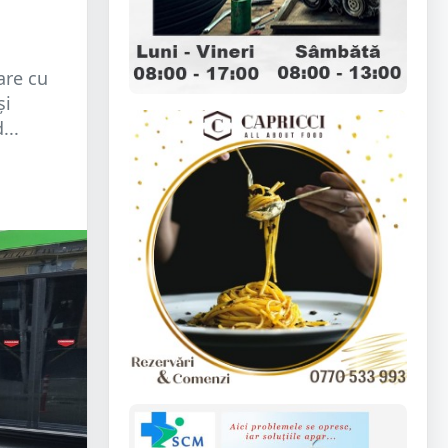
are cu
și
...