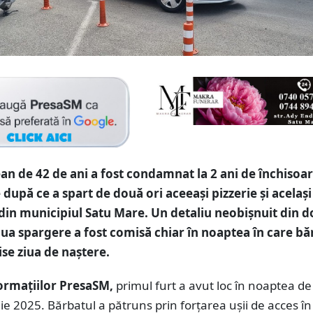
n de 42 de ani a fost condamnat la 2 ani de închisoar
după ce a spart de două ori aceeași pizzerie și același
din municipiul Satu Mare. Un detaliu neobișnuit din d
oua spargere a fost comisă chiar în noaptea în care bă
ise ziua de naștere.
formațiilor PresaSM,
primul furt a avut loc în noaptea de
lie 2025. Bărbatul a pătruns prin forțarea ușii de acces în