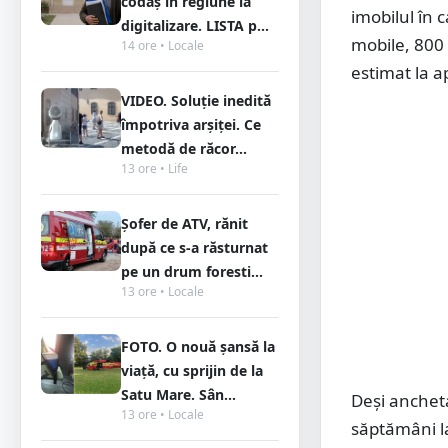
codaș în regiune la
imobilul în
digitalizare. LISTA p...
mobile, 800 
14 ore • Locale
estimat la a
VIDEO. Soluție inedită
împotriva arșiței. Ce
metodă de răcor...
13 ore • Life
Șofer de ATV, rănit
după ce s-a răsturnat
pe un drum foresti...
13 ore • Locale
FOTO. O nouă șansă la
viață, cu sprijin de la
Satu Mare. Sân...
Deși anchet
13 ore • Locale
săptămâni la