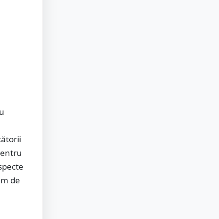
ru
ătorii
pentru
specte
ram de