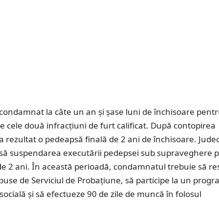
 condamnat la câte un an și șase luni de închisoare pent
re cele două infracțiuni de furt calificat. După contopirea
a rezultat o pedeapsă finală de 2 ani de închisoare. Judec
nsă suspendarea executării pedepsei sub supraveghere 
e 2 ani. În această perioadă, condamnatul trebuie să re
use de Serviciul de Probațiune, să participe la un prog
socială și să efectueze 90 de zile de muncă în folosul