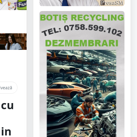
lvează
 cu
din