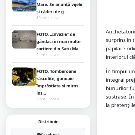
Mare. Se anunță vijelii
și căderi de g...
10 ore • Locale
Anchetatorii
FOTO. „Invazie” de
surprins în 
gândaci în mai multe
papilare rid
cartiere din Satu Ma...
9 ore • Locale
interiorul clă
În timpul ur
FOTO. Tomberoane
răscolite, gunoaie
integral pre
împrăștiate și miros
bunurilor fu
ins...
sustrase. În
9 ore • Locale
la pretențiile
Distribuie
Facebook