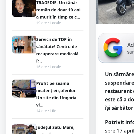
TRAGEDIE. Un tânăr
român de doar 19 ani
a murit în timp ce c...
19 ore • Locale
Servicii de TOP în
sănătate! Centru de
recuperare medicală
P...
16 ore • Locale
Un sătmărea
suspendare 
Profit pe seama
restaurant 
neatenției șoferilor.
Un site din Ungaria
este că a d
vi...
își sărbător
14 ore • Life
Potrivit in
Județul Satu Mare,
spre 17 apri