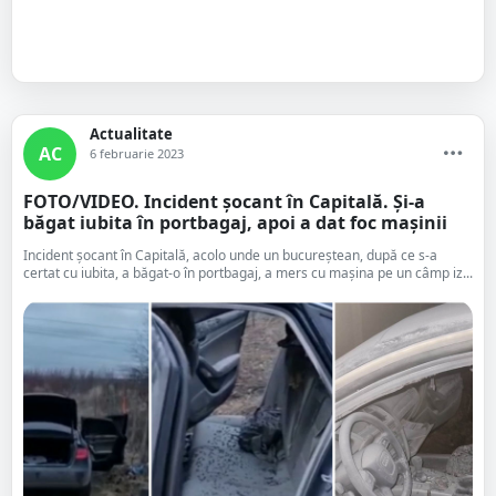
Actualitate
AC
6 februarie 2023
FOTO/VIDEO. Incident șocant în Capitală. Și-a
băgat iubita în portbagaj, apoi a dat foc mașinii
Incident șocant în Capitală, acolo unde un bucureștean, după ce s-a
certat cu iubita, a băgat-o în portbagaj, a mers cu mașina pe un câmp iz...