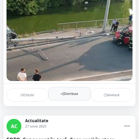
Distribuie
Citește
Salvează
Actualitate
AC
27 iunie 2023