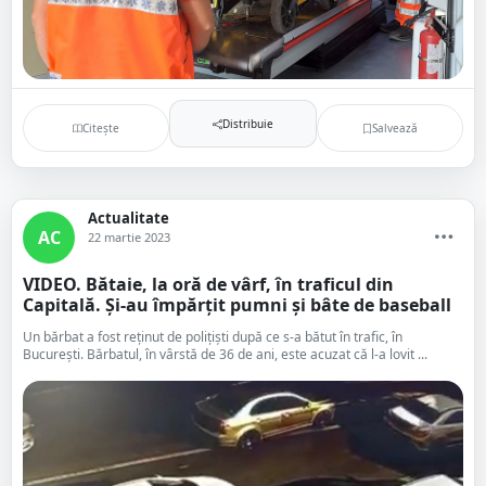
Distribuie
Citește
Salvează
Actualitate
AC
22 martie 2023
VIDEO. Bătaie, la oră de vârf, în traficul din
Capitală. Și-au împărțit pumni și bâte de baseball
Un bărbat a fost reținut de polițiști după ce s-a bătut în trafic, în
București. Bărbatul, în vârstă de 36 de ani, este acuzat că l-a lovit ...