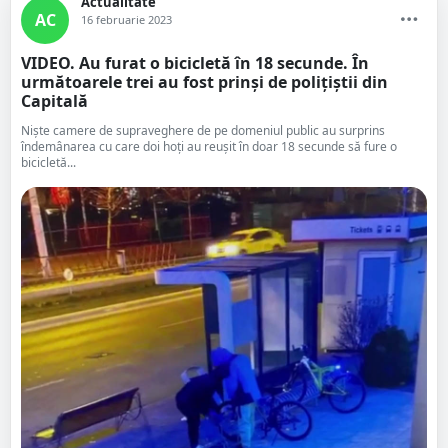
Actualitate
AC
16 februarie 2023
VIDEO. Au furat o bicicletă în 18 secunde. În
următoarele trei au fost prinși de polițiștii din
Capitală
Niște camere de supraveghere de pe domeniul public au surprins
îndemânarea cu care doi hoți au reușit în doar 18 secunde să fure o
bicicletă...