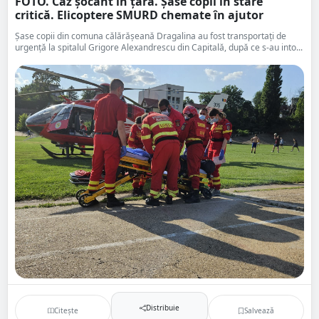
FOTO. Caz șocant în țară. Șase copii în stare
critică. Elicoptere SMURD chemate în ajutor
Șase copii din comuna călărășeană Dragalina au fost transportați de
urgență la spitalul Grigore Alexandrescu din Capitală, după ce s-au into...
Distribuie
Citește
Salvează