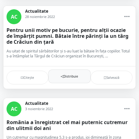
Actualitate
AC
28 noiembrie 2022
Pentru unii motiv pe bucurie, pentru alții ocazie
de împărțit pumni. Bătaie între părinți la un târg
de Crăciun din țară
Au uitat de spiritul sărbătorilor şi s-au luat la bătaie în faţa copiilor. Totul
s-a întâmplat la Târgul de Crăciun organizat în București, ...
Distribuie
Citește
Salvează
Actualitate
AC
3 noiembrie 2022
România a înregistrat cel mai puternic cutremur
din ulitmii doi ani
Un cutremur cu magnitudinea 5,3 s-a produs, joi dimineață în zona