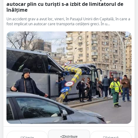
autocar plin cu turişti s-a izbit de limitatorul de
înălţime
Un accident grav a avut loc, vineri, în Pasajul Unirii din Capitală, în care a
fost implicat un autocar care transporta cetăţeni greci. În u...
Distribuie
Citește
Salvează