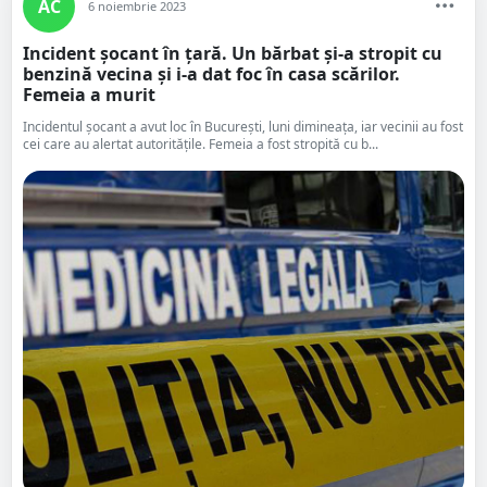
AC
6 noiembrie 2023
Incident șocant în țară. Un bărbat și-a stropit cu
benzină vecina și i-a dat foc în casa scărilor.
Femeia a murit
Incidentul șocant a avut loc în București, luni dimineața, iar vecinii au fost
cei care au alertat autoritățile. Femeia a fost stropită cu b...