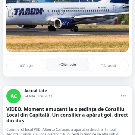
Distribuie
Citește
Salvează
Actualitate
AC
24 februarie 2023
VIDEO. Moment amuzant la o ședința de Consiliu
Local din Capitală. Un consilier a apărut gol, direct
din duș
Consilierul local PSD, Alberto Caraian, a apărut în direct, în timpul
ședinței Consiliului Local Sector 1 București în timp ce se afla sub d...