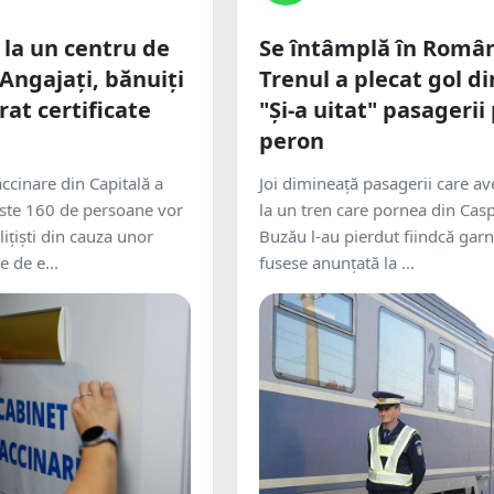
 la un centru de
Se întâmplă în Român
 Angajați, bănuiți
Trenul a plecat gol di
rat certificate
"Și-a uitat" pasagerii 
peron
ccinare din Capitală a
Joi dimineață pasagerii care av
peste 160 de persoane vor
la un tren care pornea din Casp
lițiști din cauza unor
Buzău l-au pierdut fiindcă garn
e de e...
fusese anunțată la ...