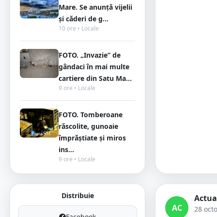
Mare. Se anunță vijelii
și căderi de g...
10 ore • Locale
FOTO. „Invazie” de
gândaci în mai multe
cartiere din Satu Ma...
9 ore • Locale
FOTO. Tomberoane
răscolite, gunoaie
împrăștiate și miros
ins...
9 ore • Locale
Distribuie
Actua
AC
28 oct
Facebook