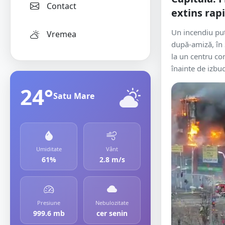
Contact
extins rap
Un incendiu put
Vremea
după-amiză, în 
la un centru co
înainte de izbuc
24°
Satu Mare
Umiditate
Vânt
61%
2.8 m/s
Presiune
Nebulozitate
999.6 mb
cer senin