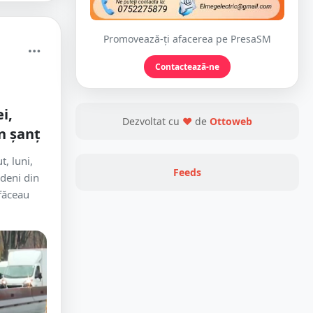
Promovează-ți afacerea pe PresaSM
Contactează-ne
i,
Dezvoltat cu
❤
de
Ottoweb
n șanț
, luni,
Feeds
deni din
 făceau