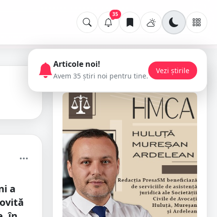
35
Articole noi!
Vezi știrile
Avem 35 știri noi pentru tine.
📢 Publicitate
ni a
lovită
, în