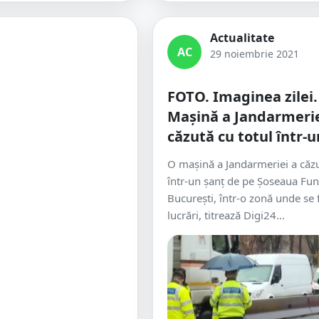
Actualitate
AC
29 noiembrie 2021
FOTO. Imaginea zilei.
Mașină a Jandarmerie
căzută cu totul într-u
O mașină a Jandarmeriei a căzut
într-un șanț de pe Șoseaua Fun
București, într-o zonă unde se
lucrări, titrează Digi24...