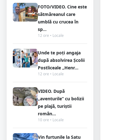
FOTO/VIDEO. Cine este
sătmăreanul care
umblă cu crucea în
sp...
12 ore • Locale
Unde te poți angaja
după absolvirea Școlii
Postliceale „Henr...
12 ore • Locale
VIDEO. După
„aventurile” cu bolizii
pe plajă, turiștii
român...
10 ore • Locale
Vin furtunile la Satu