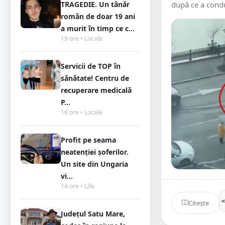
TRAGEDIE. Un tânăr
după ce a condu
român de doar 19 ani
a murit în timp ce c...
19 ore • Locale
Servicii de TOP în
sănătate! Centru de
recuperare medicală
P...
16 ore • Locale
Profit pe seama
neatenției șoferilor.
Un site din Ungaria
vi...
14 ore • Life
Citește
Județul Satu Mare,