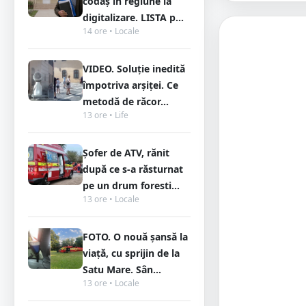
codaș în regiune la
digitalizare. LISTA p...
14 ore • Locale
VIDEO. Soluție inedită
împotriva arșiței. Ce
metodă de răcor...
13 ore • Life
Șofer de ATV, rănit
după ce s-a răsturnat
pe un drum foresti...
13 ore • Locale
FOTO. O nouă șansă la
viață, cu sprijin de la
Satu Mare. Sân...
13 ore • Locale