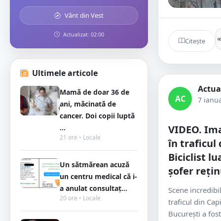
Vânt din Vest
Actualizat: 02:00
Citește
Ultimele articole
Actua
Mamă de doar 36 de
AC
7 ianu
ani, măcinată de
cancer. Doi copii luptă
...
VIDEO. Ima
21 ore • Locale
în traficul
Biciclist l
Un sătmărean acuză
șofer rețin
un centru medical că i-
a anulat consultaț...
Scene incredibil
20 ore • Locale
traficul din Cap
București a fos