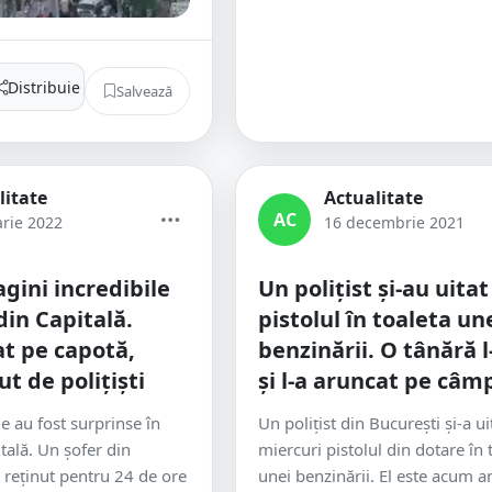
Distribuie
Salvează
litate
Actualitate
AC
arie 2022
16 decembrie 2021
gini incredibile
Un polițist și-au uitat
 din Capitală.
pistolul în toaleta un
uat pe capotă,
benzinării. O tânără l
ut de polițiști
și l-a aruncat pe câmp
e au fost surprinse în
Un polițist din București și-a ui
itală. Un șofer din
miercuri pistolul din dotare în 
t reținut pentru 24 de ore
unei benzinării. El este acum a