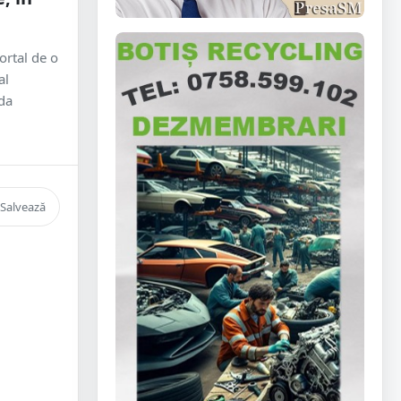
ortal de o
al
ada
Salvează