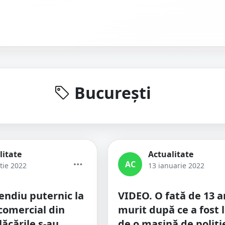
București
litate
Actualitate
AC
tie 2022
13 ianuarie 2022
endiu puternic la
VIDEO. O fată de 13 a
comercial din
murit după ce a fost 
lăcările s-au
de o mașină de poliție