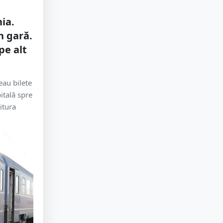
ia.
n gară.
pe alt
eau bilete
itală spre
itura