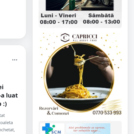
ei
-a luat
 :)
tat
toaleta
nchetat,