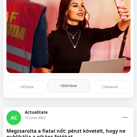
Distribuie
Citește
Salvează
Actualitate
AC
15 iunie 2022
Megzsarolta a fiatal nőt: pénzt követelt, hogy ne
publikálja a pikáns fotókat