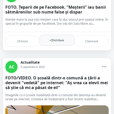
FOTO. Țeparii de pe Facebook. ”Meșterii” iau banii
sătmărenilor sub nume false și dispar
Atenție mare la așa-zișii meșteri care își duc veacul prin spațiul online. În
special în grupurile de pe Facebook. Doi soți din Satu Mare au...
Distribuie
Citește
Salvează
Actualitate
AC
6 septembrie 2022
FOTO/VIDEO. O școală dintr-o comună a țării a
devenit "vedetă" pe internet: "Aș vrea ca elevii mei
să știe că mi-a păsat de ei!"
Imaginile cu o școală reabilitată dintr-o comună din Ialomița au devenit
virale pe internet. Unitatea de învățământ a fost recent reabilitat...