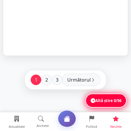
1
2
3
Următorul
Altă știre
0/56
Anchete
Actualitate
Politică
Necitite