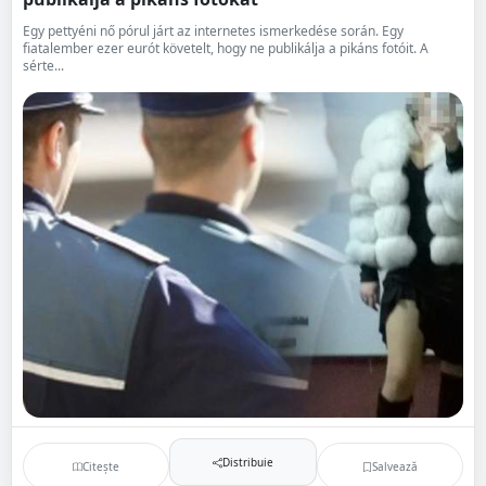
Egy pettyéni nő pórul járt az internetes ismerkedése során. Egy
fiatalember ezer eurót követelt, hogy ne publikálja a pikáns fotóit. A
sérte...
Distribuie
Citește
Salvează