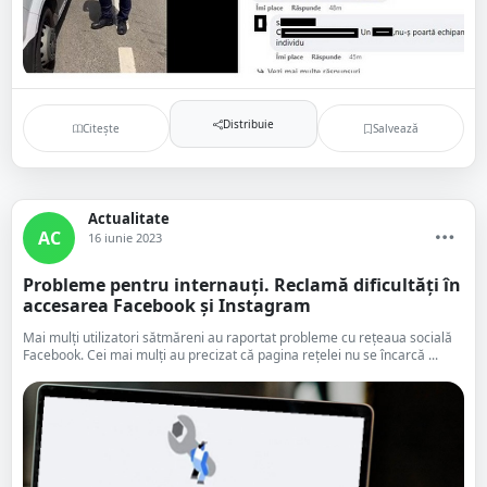
Distribuie
Citește
Salvează
Actualitate
AC
16 iunie 2023
Probleme pentru internauți. Reclamă dificultăți în
accesarea Facebook și Instagram
Mai mulți utilizatori sătmăreni au raportat probleme cu rețeaua socială
Facebook. Cei mai mulți au precizat că pagina rețelei nu se încarcă ...