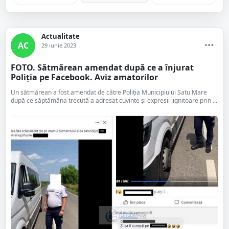
Actualitate
AC
29 iunie 2023
FOTO. Sătmărean amendat după ce a înjurat
Poliția pe Facebook. Aviz amatorilor
Un sătmărean a fost amendat de către Poliția Municipiului Satu Mare
după ce săptămâna trecută a adresat cuvinte și expresii jignitoare prin ...