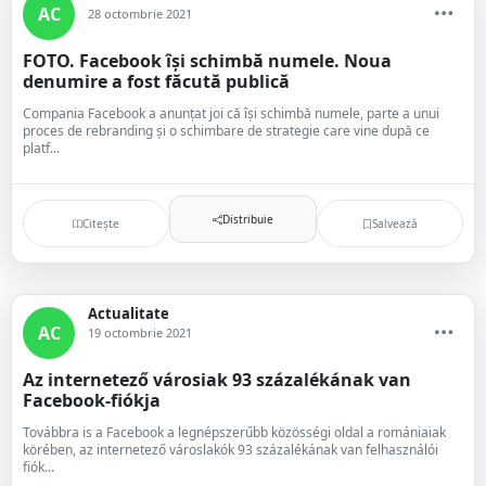
AC
28 octombrie 2021
FOTO. Facebook își schimbă numele. Noua
denumire a fost făcută publică
Compania Facebook a anunțat joi că își schimbă numele, parte a unui
proces de rebranding și o schimbare de strategie care vine după ce
platf...
Distribuie
Citește
Salvează
Actualitate
AC
19 octombrie 2021
Az internetező városiak 93 százalékának van
Facebook-fiókja
Továbbra is a Facebook a legnépszerűbb közösségi oldal a romániaiak
körében, az internetező városlakók 93 százalékának van felhasználói
fiók...