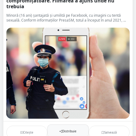
compromițătoare. Filmarea a ajuns unde nu
trebuia
Minoră (16 ani) șantajată și umilită pe Facebook, cu imagini cu tentă
sexuală. Conform informațiilor PresaSM, totul a început în anul 2021, ...
Distribuie
Citește
Salvează