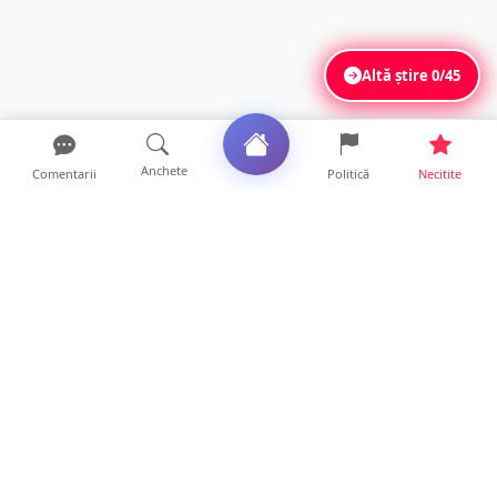
Altă știre
0/45
Anchete
Comentarii
Politică
Necitite
Ultimele articole
Se extinde unul dintre cele mai cunoscute
lanțuri locale din...
12 ore • Locale
VIDEO. Echipajul unei ambulanțe aflate în
misiune, atacat cu...
10 ore • Locale