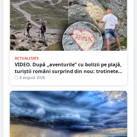
ACTUALITATE
VIDEO. După „aventurile” cu bolizii pe plajă,
turiștii români surprind din nou: trotinete
pe Bucegi și declarații de dragoste pe stânci
6 august 2026