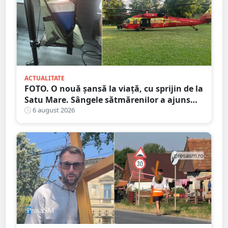
ACTUALITATE
FOTO. O nouă șansă la viață, cu sprijin de la
Satu Mare. Sângele sătmărenilor a ajuns
într-o misiune contra cronometru pentru
6 august 2026
un transplant hepatic