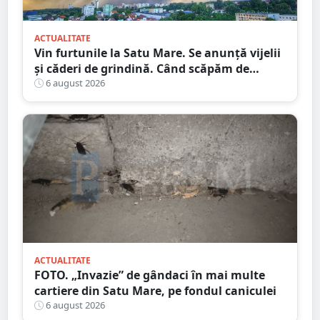
ACTUALITATE
Vin furtunile la Satu Mare. Se anunță vijelii
și căderi de grindină. Când scăpăm de
caniculă
6 august 2026
ACTUALITATE
FOTO. „Invazie” de gândaci în mai multe
cartiere din Satu Mare, pe fondul caniculei
6 august 2026