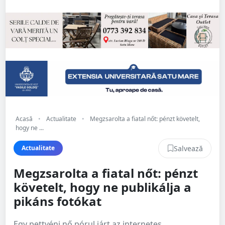
Acasă
•
Actualitate
•
Megzsarolta a fiatal nőt: pénzt követelt,
hogy ne ...
Salvează
Actualitate
Megzsarolta a fiatal nőt: pénzt
követelt, hogy ne publikálja a
pikáns fotókat
Egy pettyéni nő pórul járt az internetes