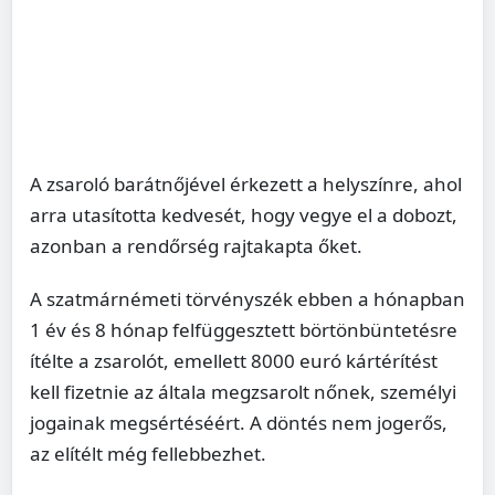
A zsaroló barátnőjével érkezett a helyszínre, ahol
arra utasította kedvesét, hogy vegye el a dobozt,
azonban a rendőrség rajtakapta őket.
A szatmárnémeti törvényszék ebben a hónapban
1 év és 8 hónap felfüggesztett börtönbüntetésre
ítélte a zsarolót, emellett 8000 euró kártérítést
kell fizetnie az általa megzsarolt nőnek, személyi
jogainak megsértéséért. A döntés nem jogerős,
az elítélt még fellebbezhet.