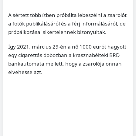
A sértett több ízben próbálta lebeszélni a zsarolót
a fotók publikálásáról és a férj informálásáról, de
próbálkozásai sikertelennek bizonyultak.
Így 2021. március 29-én a nő 1000 eurót hagyott
egy cigarettás dobozban a krasznabélteki BRD
bankautomata mellett, hogy a zsarolója onnan
elvehesse azt.