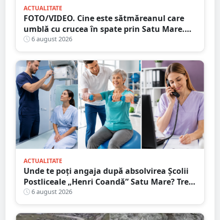
ACTUALITATE
FOTO/VIDEO. Cine este sătmăreanul care
umblă cu crucea în spate prin Satu Mare.
De ce face acest gest
6 august 2026
ACTUALITATE
Unde te poți angaja după absolvirea Școlii
Postliceale „Henri Coandă” Satu Mare? Trei
calificări medicale, numeroase oportunități
6 august 2026
de carieră