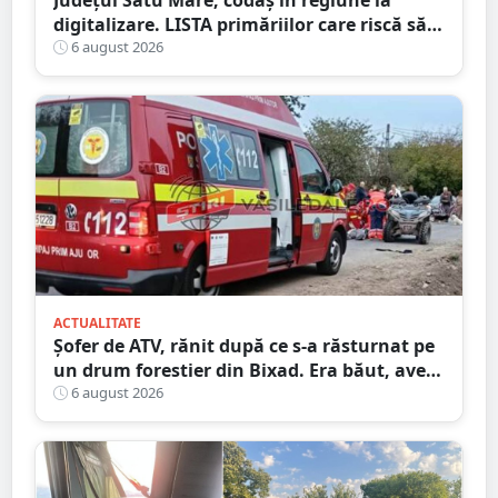
Județul Satu Mare, codaș în regiune la
digitalizare. LISTA primăriilor care riscă să
piardă bani de la buget
6 august 2026
ACTUALITATE
Șofer de ATV, rănit după ce s-a răsturnat pe
un drum forestier din Bixad. Era băut, avea
permisul anulat, iar vehiculul nu era
6 august 2026
înmatriculat