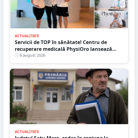
ACTUALITATE
Servicii de TOP în sănătate! Centru de
recuperare medicală PhysiOro lansează
Divizia medicală PhysiOro
6 august 2026
ACTUALITATE