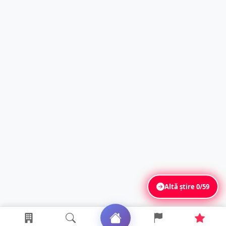
Altă știre
0/59