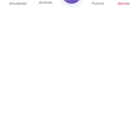
Anchete
Actualitate
Politică
Necitite
Ultimele articole
ANCHETĂ. Acuzații explozive la DGASPC
Satu Mare! Salarii uri...
18 ore • Anchete
FOTO/VIDEO. Accident cumplit! Impact
frontal între un TIR și...
16 ore • Locale
FOTO. Nebunie de arome în centrul
Sătmarului! Nazar Kebab Ho...
15 ore • Locale
La ce ore va putea fi observată eclipsa de
soare la Satu Mar...