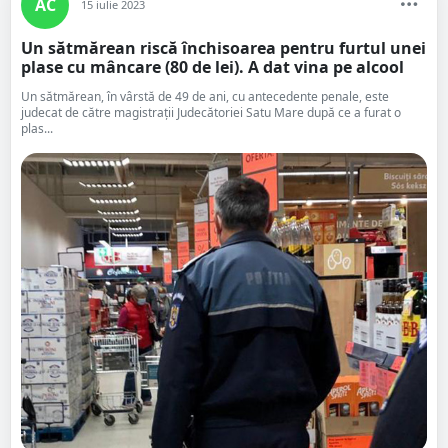
AC
15 iulie 2023
Un sătmărean riscă închisoarea pentru furtul unei
plase cu mâncare (80 de lei). A dat vina pe alcool
Un sătmărean, în vârstă de 49 de ani, cu antecedente penale, este
judecat de către magistrații Judecătoriei Satu Mare după ce a furat o
plas...