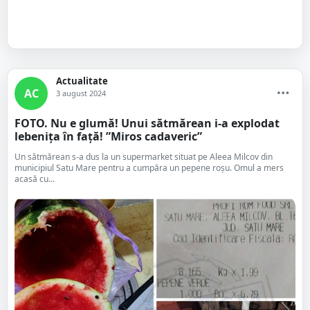
Actualitate
AC
3 august 2024
FOTO. Nu e glumă! Unui sătmărean i-a explodat
lebenița în față! ”Miros cadaveric”
Un sătmărean s-a dus la un supermarket situat pe Aleea Milcov din
municipiul Satu Mare pentru a cumpăra un pepene roșu. Omul a mers
acasă cu...