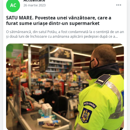
Actualitate
AC
26 martie 2023
SATU MARE. Povestea unei vânzătoare, care a
furat sume uriașe dintr-un supermarket
O sătmăreancă, din satul Potău, a fost condamnată la o sentință de un an
și două luni de închisoare cu amânarea aplicării pedepsei după ce a...