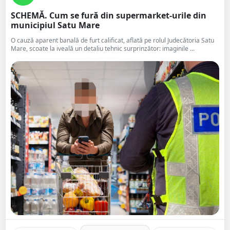
SCHEMĂ. Cum se fură din supermarket-urile din
municipiul Satu Mare
O cauză aparent banală de furt calificat, aflată pe rolul Judecătoria Satu
Mare, scoate la iveală un detaliu tehnic surprinzător: imaginile ...