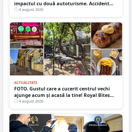
impactul cu două autoturisme. Accident
cumplit în județul vecin
4 august 2026
ACTUALITATE
FOTO. Gustul care a cucerit centrul vechi
ajunge acum și acasă la tine! Royal Bites
(fosta Zahana) livrează la domiciliu
4 august 2026