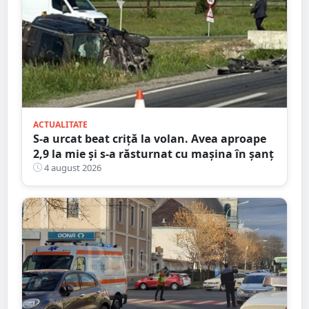
ACTUALITATE
S-a urcat beat criță la volan. Avea aproape
2,9 la mie și s-a răsturnat cu mașina în șanț
4 august 2026