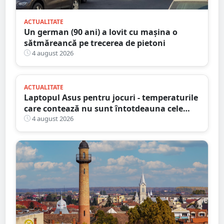
ACTUALITATE
Un german (90 ani) a lovit cu mașina o
sătmăreancă pe trecerea de pietoni
4 august 2026
ACTUALITATE
Laptopul Asus pentru jocuri - temperaturile
care contează nu sunt întotdeauna cele
mai mari
4 august 2026