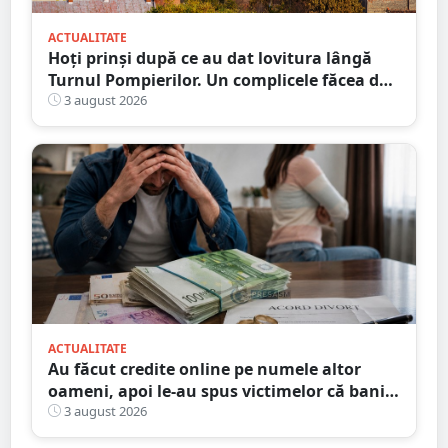
ACTUALITATE
Hoți prinși după ce au dat lovitura lângă
Turnul Pompierilor. Un complicele făcea de
pază
3 august 2026
ACTUALITATE
Au făcut credite online pe numele altor
oameni, apoi le-au spus victimelor că banii
sunt din... moștenire
3 august 2026