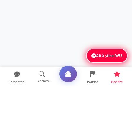
Altă știre
0/53
Anchete
Comentarii
Politică
Necitite
Ultimele articole
Polițist din Satu Mare, prins la volan cu 1,75
g/l alcool în...
19 ore • Locale