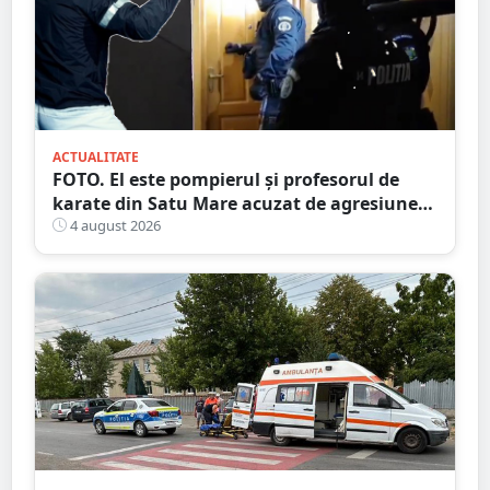
ACTUALITATE
FOTO. El este pompierul și profesorul de
karate din Satu Mare acuzat de agresiune
intimă asupra unui minor
4 august 2026