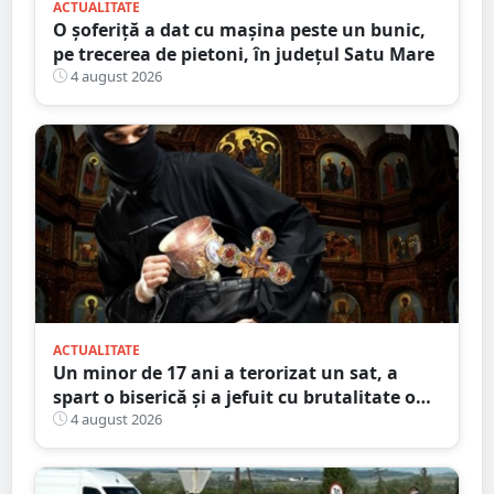
ACTUALITATE
O șoferiță a dat cu mașina peste un bunic,
pe trecerea de pietoni, în județul Satu Mare
4 august 2026
ACTUALITATE
Un minor de 17 ani a terorizat un sat, a
spart o biserică și a jefuit cu brutalitate o
bătrână de 80 de ani
4 august 2026