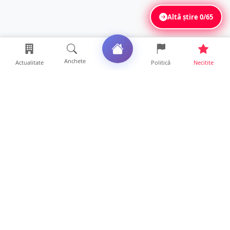
Altă știre
0/65
Anchete
Actualitate
Politică
Necitite
Ultimele articole
Polițist din Satu Mare, prins la volan cu 1,75
g/l alcool în...
19 ore • Locale
TOP Trapez lansează în premieră gardul
metalic „ZIG ZAG”. Ev...
19 ore • Locale
FOTO. Haos pentru pasagerii cursei Wizz Air