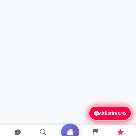
Altă știre
0/45