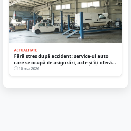
ACTUALITATE
Fără stres după accident: service-ul auto
care se ocupă de asigurări, acte și îți oferă
mașină la schimb
16 mai 2026