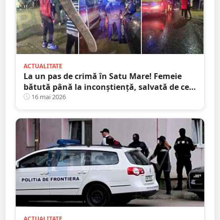
ACTUALITATE
La un pas de crimă în Satu Mare! Femeie
bătută până la inconștiență, salvată de cei
4 copilași
16 mai 2026
ACTUALITATE