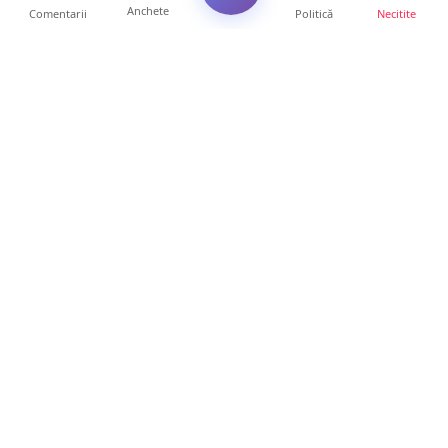
Anchete
Comentarii
Politică
Necitite
Ultimele articole
Se extinde unul dintre cele mai cunoscute
lanțuri locale din...
12 ore • Locale
VIDEO. Echipajul unei ambulanțe aflate în
misiune, atacat cu...
10 ore • Locale
Un nou val de aer african va cuprinde țara.
Prognoza meteo p...
10 ore • Life
Sătmărenii nu scapă de caniculă. O nouă
avertizare pentru ju...