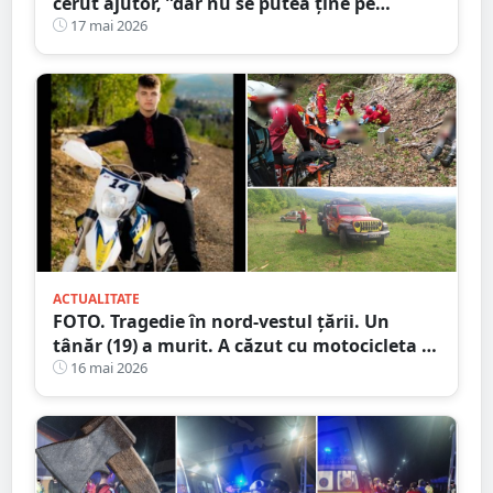
cerut ajutor, ”dar nu se putea ține pe
picioare”. Martorii au sunat la 112
17 mai 2026
ACTUALITATE
FOTO. Tragedie în nord-vestul țării. Un
tânăr (19) a murit. A căzut cu motocicleta în
prăpastie
16 mai 2026