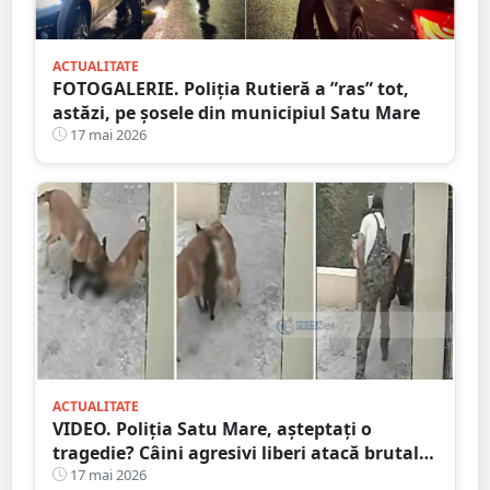
ACTUALITATE
FOTOGALERIE. Poliția Rutieră a ”ras” tot,
astăzi, pe șosele din municipiul Satu Mare
17 mai 2026
ACTUALITATE
VIDEO. Poliția Satu Mare, așteptați o
tragedie? Câini agresivi liberi atacă brutal
pe stradă chiar în fața stăpânului
17 mai 2026