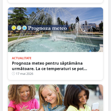
ACTUALITATE
Prognoza meteo pentru săptămâna
următoare. La ce temperaturi se pot
aștepta sătmărenii
17 mai 2026