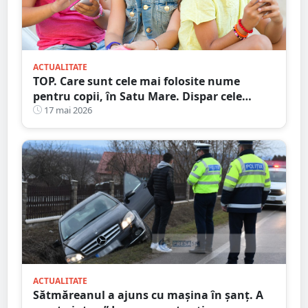
ACTUALITATE
TOP. Care sunt cele mai folosite nume
pentru copii, în Satu Mare. Dispar cele
tradiționale
17 mai 2026
ACTUALITATE
Sătmăreanul a ajuns cu mașina în șanț. A