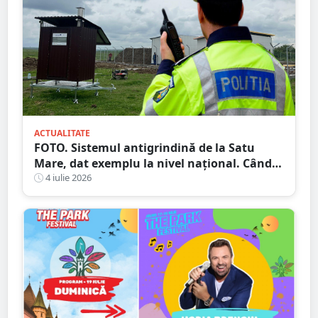
ACTUALITATE
FOTO. Sistemul antigrindină de la Satu
Mare, dat exemplu la nivel național. Când
ar putea fi dat în folosință
4 iulie 2026