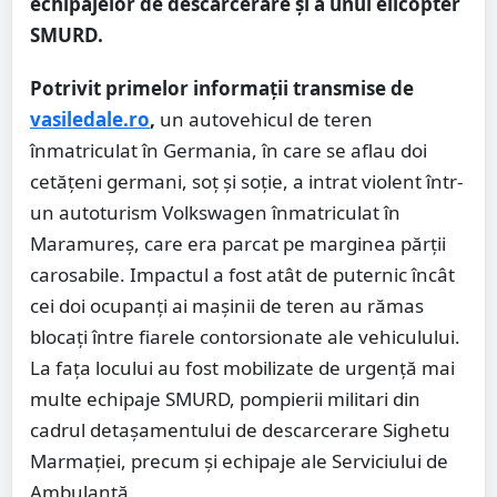
echipajelor de descarcerare și a unui elicopter
SMURD.
Potrivit primelor informații transmise de
vasiledale.ro
,
un autovehicul de teren
înmatriculat în Germania, în care se aflau doi
cetățeni germani, soț și soție, a intrat violent într-
un autoturism Volkswagen înmatriculat în
Maramureș, care era parcat pe marginea părții
carosabile. Impactul a fost atât de puternic încât
cei doi ocupanți ai mașinii de teren au rămas
blocați între fiarele contorsionate ale vehiculului.
La fața locului au fost mobilizate de urgență mai
multe echipaje SMURD, pompierii militari din
cadrul detașamentului de descarcerare Sighetu
Marmației, precum și echipaje ale Serviciului de
Ambulanță.