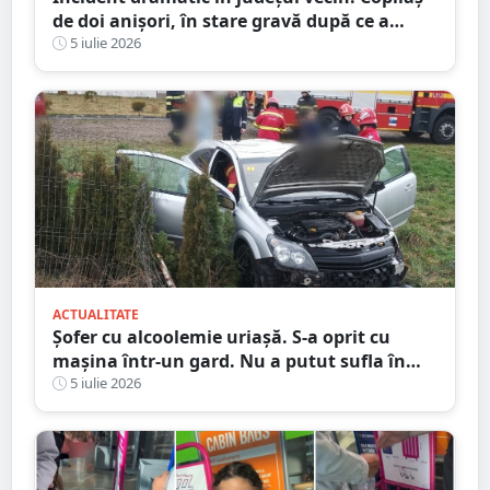
de doi anișori, în stare gravă după ce a
căzut de la etaj
5 iulie 2026
ACTUALITATE
Șofer cu alcoolemie uriașă. S-a oprit cu
mașina într-un gard. Nu a putut sufla în
etilotest de beat ce a fost
5 iulie 2026