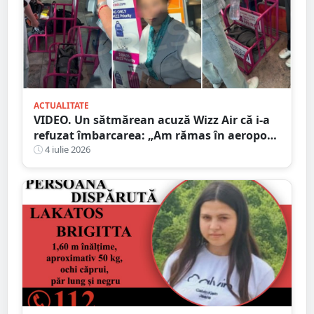
ACTUALITATE
VIDEO. Un sătmărean acuză Wizz Air că i-a
refuzat îmbarcarea: „Am rămas în aeroport
cu băiețelul nostru de 2 ani”
4 iulie 2026