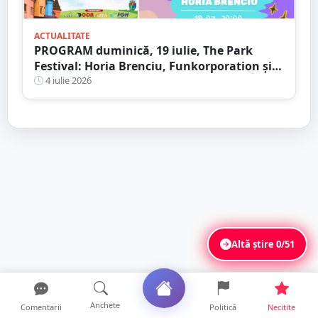
ACTUALITATE
PROGRAM duminică, 19 iulie, The Park
Festival: Horia Brenciu, Funkorporation și
Neoton Família, dar și zeci de activități
4 iulie 2026
pentru toate vârstele
Altă știre
0/51
Anchete
Comentarii
Politică
Necitite