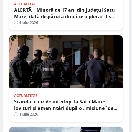
ACTUALITATE
ALERTĂ | Minoră de 17 ani din județul Satu
Mare, dată dispărută după ce a plecat de
acasă în toiul nopții. Poliția cere ajutorul
4 iulie 2026
populației
ACTUALITATE
Scandal cu iz de interlopi la Satu Mare:
lovituri și amenințări după o „misiune” de
recuperare a iubitei
4 iulie 2026