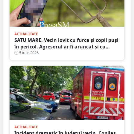
ACTUALITATE
SATU MARE. Vecin lovit cu furca și copii puși
în pericol. Agresorul ar fi aruncat și cu
bolovani în curtea familiei
5 iulie 2026
ACTUALITATE
Incident dramatic în județul vecin. Copilaș