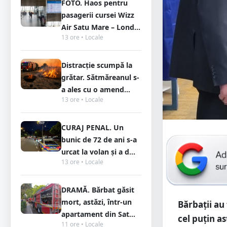
FOTO. Haos pentru
pasagerii cursei Wizz
Air Satu Mare – Lond...
13 ore • Locale
Distracție scumpă la
grătar. Sătmăreanul s-
a ales cu o amend...
13 ore • Locale
CURAJ PENAL. Un
bunic de 72 de ani s-a
urcat la volan și a d...
13 ore • Locale
DRAMĂ. Bărbat găsit
mort, astăzi, într-un
Bărbații au 
apartament din Sat...
cel puțin a
11 ore • Locale