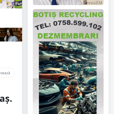
lvează
aș.