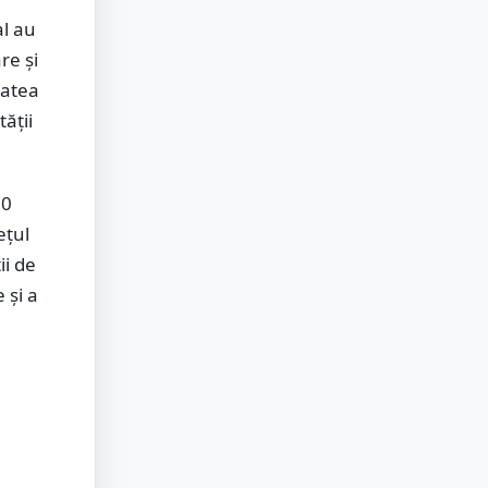
al au
re și
tatea
tății
70
ețul
ii de
 și a