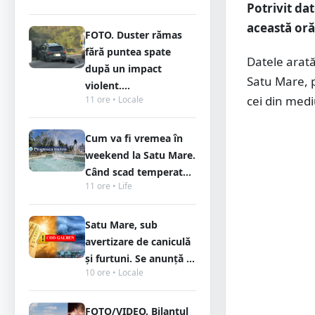
Potrivit dat
această oră 
FOTO. Duster rămas
fără puntea spate
Datele arată 
după un impact
Satu Mare, p
violent....
cei din med
11 ore • Locale
Cum va fi vremea în
weekend la Satu Mare.
Când scad temperat...
11 ore • Life
Satu Mare, sub
avertizare de caniculă
și furtuni. Se anunță ...
10 ore • Locale
FOTO/VIDEO. Bilanțul