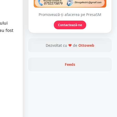
Promovează-ți afacerea pe PresaSM
ului
Contactează-ne
au fost
Dezvoltat cu
❤
de
Ottoweb
Feeds