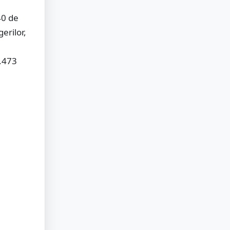
40 de
erilor,
.473