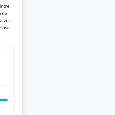
între
5 de
la vot.
rinse