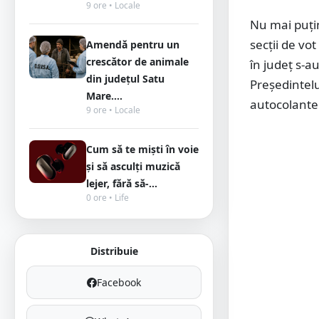
9 ore • Locale
Nu mai puțin
secții de vo
Amendă pentru un
crescător de animale
în județ s-a
din județul Satu
Președintel
Mare....
autocolante 
9 ore • Locale
Cum să te miști în voie
și să asculți muzică
lejer, fără să-...
0 ore • Life
Distribuie
Facebook