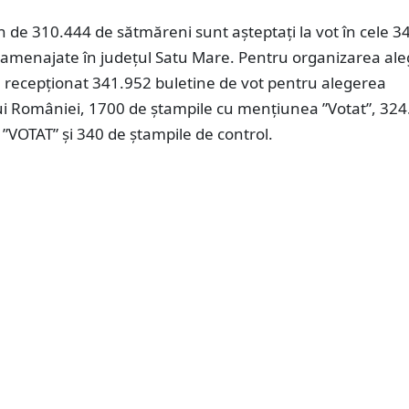
 de 310.444 de sătmăreni sunt așteptați la vot în cele 3
t amenajate în județul Satu Mare. Pentru organizarea aleg
u recepționat 341.952 buletine de vot pentru alegerea
ui României, 1700 de ștampile cu mențiunea ”Votat”, 324
”VOTAT” și 340 de ștampile de control.