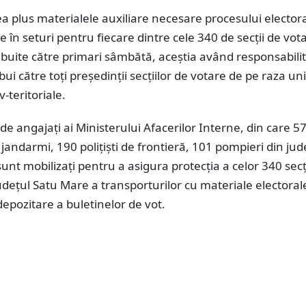
a plus materialele auxiliare necesare procesului elector
e în seturi pentru fiecare dintre cele 340 de secții de vota
ribuite către primari sâmbătă, aceștia având responsabili
ibui către toți președinții secțiilor de votare de pe raza uni
-teritoriale.
de angajați ai Ministerului Afacerilor Interne, din care 5
1 jandarmi, 190 polițiști de frontieră, 101 pompieri din jud
unt mobilizați pentru a asigura protecția a celor 340 secț
udețul Satu Mare a transporturilor cu materiale electorale
 depozitare a buletinelor de vot.