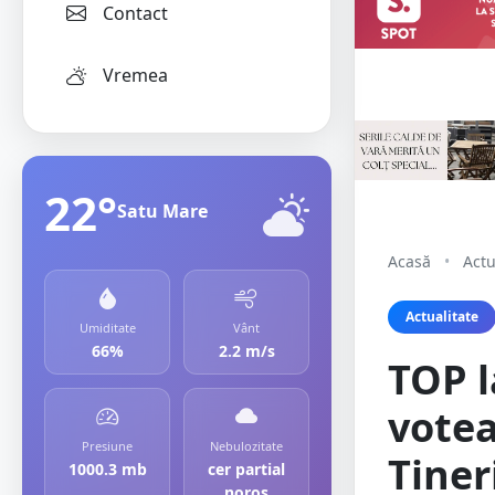
Contact
Vremea
22°
Satu Mare
Acasă
•
Actu
Actualitate
Umiditate
Vânt
66%
2.2 m/s
TOP 
votea
Presiune
Nebulozitate
Tiner
1000.3 mb
cer partial
noros