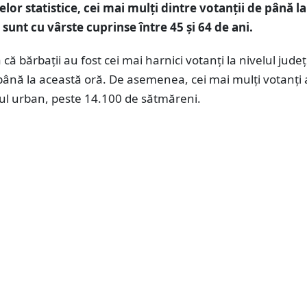
elor statistice, cei mai mulți dintre votanții de până la
sunt cu vârste cuprinse între 45 și 64 de ani.
că bărbații au fost cei mai harnici votanți la nivelul județ
ână la această oră. De asemenea, cei mai mulți votanți 
iul urban, peste 14.100 de sătmăreni.