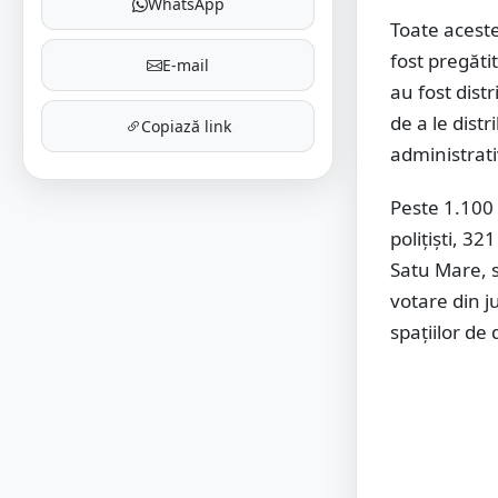
WhatsApp
Toate aceste
fost pregătit
E-mail
au fost dist
de a le distr
Copiază link
administrativ
Peste 1.100 
poliţişti, 32
Satu Mare, s
votare din j
spațiilor de