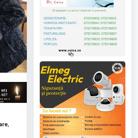
are,
.