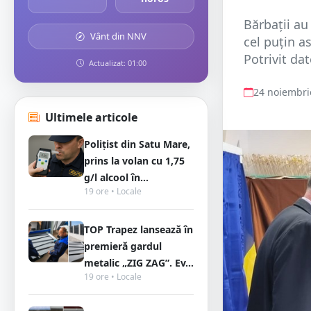
Bărbații au
Vânt din NNV
cel puțin a
Potrivit dat
Actualizat: 01:00
24 noiembri
Ultimele articole
Polițist din Satu Mare,
prins la volan cu 1,75
g/l alcool în...
19 ore • Locale
TOP Trapez lansează în
premieră gardul
metalic „ZIG ZAG”. Ev...
19 ore • Locale