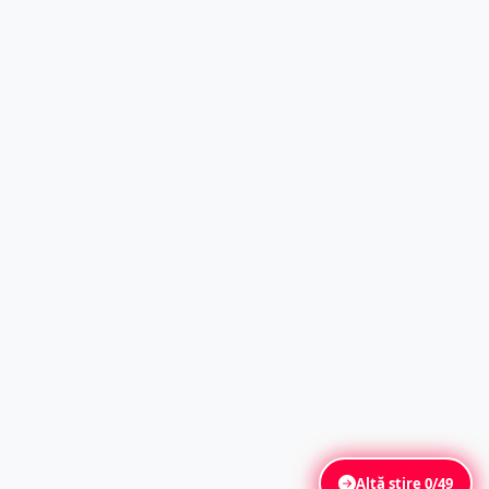
Altă știre
0/49