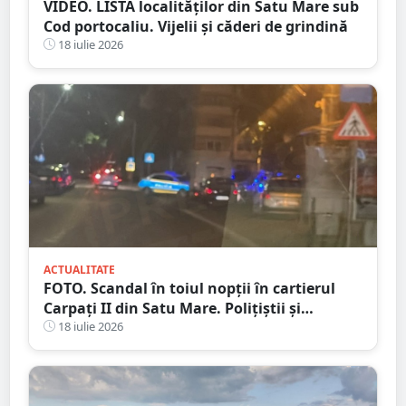
VIDEO. LISTA localităților din Satu Mare sub
Cod portocaliu. Vijelii și căderi de grindină
18 iulie 2026
ACTUALITATE
FOTO. Scandal în toiul nopții în cartierul
Carpați II din Satu Mare. Polițiștii și
jandarmii au intervenit după un apel la 112
18 iulie 2026