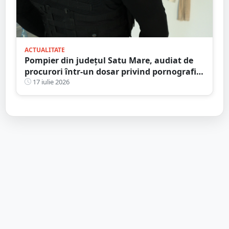
ACTUALITATE
Pompier din județul Satu Mare, audiat de
procurori într-un dosar privind pornografia
infantilă
17 iulie 2026