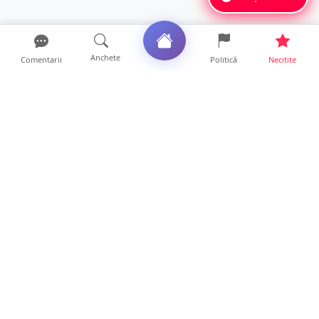
Anchete
Comentarii
Politică
Necitite
Ultimele articole
Mamă de doar 36 de ani, măcinată de
cancer. Doi copii luptă ...
21 ore • Locale
Un sătmărean acuză un centru medical că i-
a anulat consultaț...
20 ore • Locale
TRAGEDIE. Un tânăr român de doar 19 ani a
murit în timp ce c...
19 ore • Locale