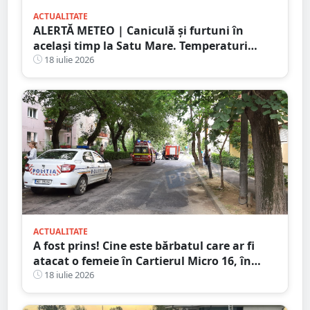
ACTUALITATE
ALERTĂ METEO | Caniculă și furtuni în
același timp la Satu Mare. Temperaturi
extreme și avertizări de vijelii și grindină
18 iulie 2026
ACTUALITATE
A fost prins! Cine este bărbatul care ar fi
atacat o femeie în Cartierul Micro 16, în
plină zi, pe stradă
18 iulie 2026