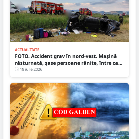
ACTUALITATE
FOTO. Accident grav în nord-vest. Mașină
răsturnată, șase persoane rănite, între care
doi copii
18 iulie 2026