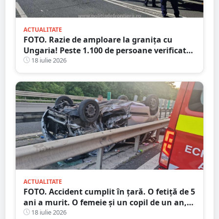
ACTUALITATE
FOTO. Razie de amploare la granița cu
Ungaria! Peste 1.100 de persoane verificate,
amenzi și dosare penale
18 iulie 2026
ACTUALITATE
FOTO. Accident cumplit în țară. O fetiță de 5
ani a murit. O femeie și un copil de un an,
la spital
18 iulie 2026