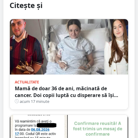
Citește și
ACTUALITATE
Mamă de doar 36 de ani, măcinată de
cancer. Doi copii luptă cu disperare să își
salveze mama: „Nu o lăsați să se stingă”
acum 17 minute