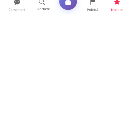
Anchete
Comentarii
Politică
Necitite
Ultimele articole
Mamă de doar 36 de ani, măcinată de
cancer. Doi copii luptă ...
21 ore • Locale
Un sătmărean acuză un centru medical că i-
a anulat consultaț...
20 ore • Locale
TRAGEDIE. Un tânăr român de doar 19 ani a
murit în timp ce c...
19 ore • Locale
Servicii de TOP în sănătate! Centru de