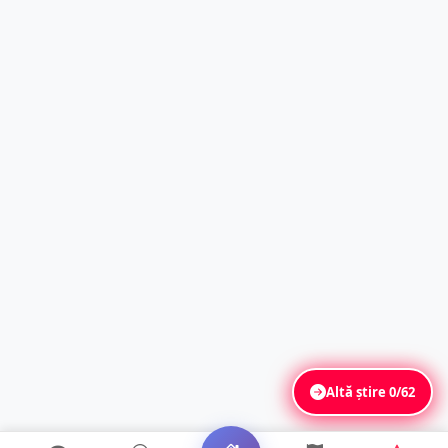
Altă știre
0/62