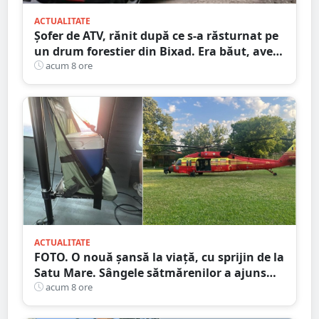
ACTUALITATE
Șofer de ATV, rănit după ce s-a răsturnat pe
un drum forestier din Bixad. Era băut, avea
permisul anulat, iar vehiculul nu era
acum 8 ore
înmatriculat
ACTUALITATE
FOTO. O nouă șansă la viață, cu sprijin de la
Satu Mare. Sângele sătmărenilor a ajuns
într-o misiune contra cronometru pentru
acum 8 ore
un transplant hepatic