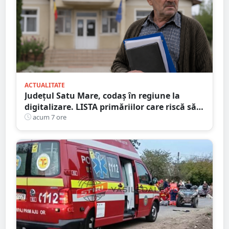
ACTUALITATE
Județul Satu Mare, codaș în regiune la
digitalizare. LISTA primăriilor care riscă să
piardă bani de la buget
acum 7 ore