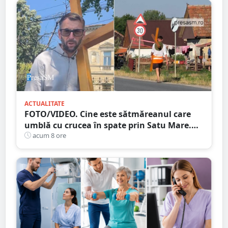
ACTUALITATE
FOTO/VIDEO. Cine este sătmăreanul care
umblă cu crucea în spate prin Satu Mare.
De ce face acest gest
acum 8 ore