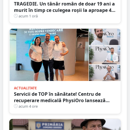
TRAGEDIE. Un tânăr român de doar 19 ani a
murit în timp ce culegea roșii la aproape 40
de grade Celsius,în Italia
acum 1 oră
ACTUALITATE
Servicii de TOP în sănătate! Centru de
recuperare medicală PhysiOro lansează
Divizia medicală PhysiOro
acum 4 ore