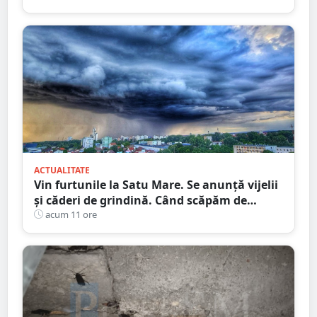
ACTUALITATE
Vin furtunile la Satu Mare. Se anunță vijelii
și căderi de grindină. Când scăpăm de
caniculă
acum 11 ore