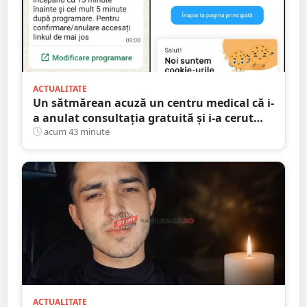
ACTUALITATE
Un sătmărean acuză un centru medical că i-
a anulat consultația gratuită și i-a cerut
250 de lei pentru aceeași programare
acum 43 minute
ACTUALITATE