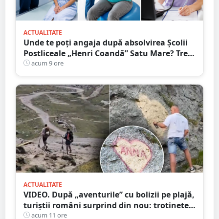
ACTUALITATE
Unde te poți angaja după absolvirea Școlii
Postliceale „Henri Coandă” Satu Mare? Trei
calificări medicale, numeroase oportunități
acum 9 ore
de carieră
ACTUALITATE
VIDEO. După „aventurile” cu bolizii pe plajă,
turiștii români surprind din nou: trotinete
pe Bucegi și declarații de dragoste pe stânci
acum 11 ore