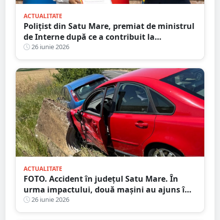
ACTUALITATE
Polițist din Satu Mare, premiat de ministrul
de Interne după ce a contribuit la
destructurarea unei rețele de contrabandă
26 iunie 2026
ACTUALITATE
FOTO. Accident în județul Satu Mare. În
urma impactului, două mașini au ajuns în
șanț
26 iunie 2026