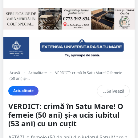
Acasă
•
Actualitate
•
VERDICT: crimă în Satu Mare! O femeie
(50 ani) și-...
Salvează
Actualitate
VERDICT: crimă în Satu Mare! O
femeie (50 ani) și-a ucis iubitul
(53 ani) cu un cuțit
ASTĂZI, o femeie (50 de ani) din județul Satu Mare a