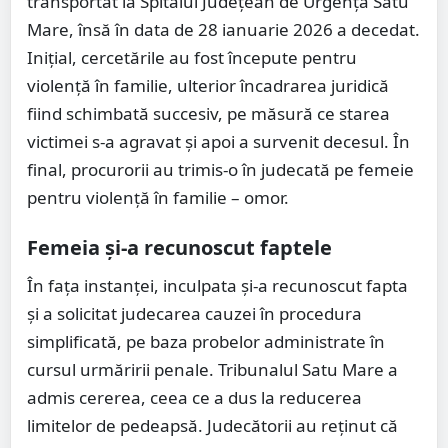
transportat la Spitalul Județean de Urgență Satu
Mare, însă în data de 28 ianuarie 2026 a decedat.
Inițial, cercetările au fost începute pentru
violență în familie, ulterior încadrarea juridică
fiind schimbată succesiv, pe măsură ce starea
victimei s-a agravat și apoi a survenit decesul. În
final, procurorii au trimis-o în judecată pe femeie
pentru violență în familie – omor.
Femeia și-a recunoscut faptele
În fața instanței, inculpata și-a recunoscut fapta
și a solicitat judecarea cauzei în procedura
simplificată, pe baza probelor administrate în
cursul urmăririi penale. Tribunalul Satu Mare a
admis cererea, ceea ce a dus la reducerea
limitelor de pedeapsă. Judecătorii au reținut că