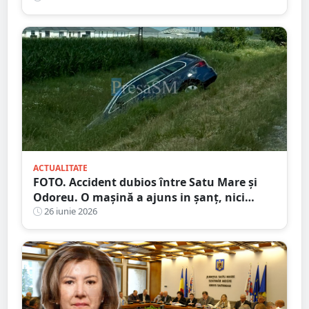
ACTUALITATE
FOTO. Accident dubios între Satu Mare și
Odoreu. O mașină a ajuns in șanț, nici
urmă de sofer
26 iunie 2026