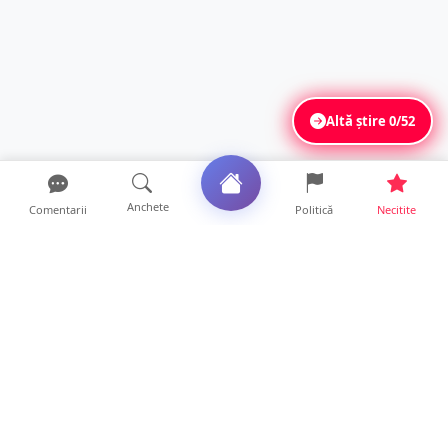
Altă știre
0/52
Anchete
Comentarii
Politică
Necitite
Ultimele articole
O covrigărie și o cantină din Satu Mare,
amendate. Ce s-a gă...
9 ore • Locale
Amendă pentru un crescător de animale din
județul Satu Mare....