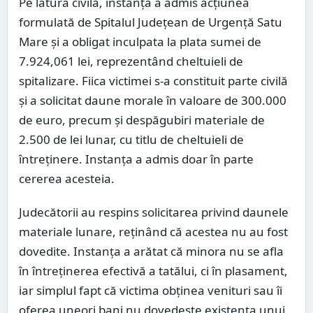
Pe latura civilă, instanța a admis acțiunea
formulată de Spitalul Județean de Urgență Satu
Mare și a obligat inculpata la plata sumei de
7.924,061 lei, reprezentând cheltuieli de
spitalizare. Fiica victimei s-a constituit parte civilă
și a solicitat daune morale în valoare de 300.000
de euro, precum și despăgubiri materiale de
2.500 de lei lunar, cu titlu de cheltuieli de
întreținere. Instanța a admis doar în parte
cererea acesteia.
Judecătorii au respins solicitarea privind daunele
materiale lunare, reținând că acestea nu au fost
dovedite. Instanța a arătat că minora nu se afla
în întreținerea efectivă a tatălui, ci în plasament,
iar simplul fapt că victima obținea venituri sau îi
oferea uneori bani nu dovedește existența unui