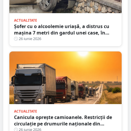
ACTUALITATE
Șofer cu o alcoolemie uriașă, a distrus cu
mașina 7 metri din gardul unei case, în
județul Satu Mare
26 iunie 2026
ACTUALITATE
Canicula oprește camioanele. Restricții de
circulație pe drumurile naționale din
județul Satu Mare
26 iunie 2026