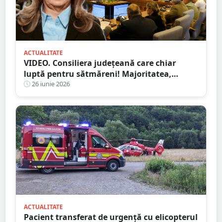
ACTUALITATE
VIDEO. Consiliera județeană care chiar
luptă pentru sătmăreni! Majoritatea,
”acontată” să doarmă-n scaun
26 iunie 2026
ACTUALITATE
Pacient transferat de urgență cu elicopterul