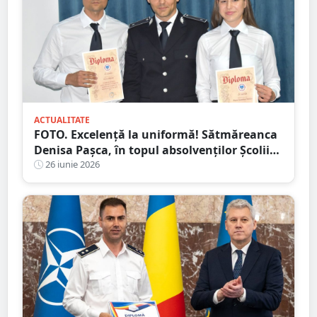
ACTUALITATE
FOTO. Excelență la uniformă! Sătmăreanca
Denisa Pașca, în topul absolvenților Școlii
de Agenți de Poliție
26 iunie 2026